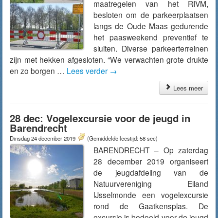
maatregelen van het RIVM,
besloten om de parkeerplaatsen
langs de Oude Maas gedurende
het paasweekend preventief te
sluiten. Diverse parkeerterreinen
zijn met hekken afgesloten. “We verwachten grote drukte
en zo borgen …
Lees verder
→
Lees meer
28 dec: Vogelexcursie voor de jeugd in
Barendrecht
Dinsdag 24 december 2019
(Gemiddelde leestijd: 58 sec)
BARENDRECHT – Op zaterdag
28 december 2019 organiseert
de jeugdafdeling van de
Natuurvereniging Eiland
IJsselmonde een vogelexcursie
rond de Gaatkensplas. De
excursie is bedoeld voor de jeugd