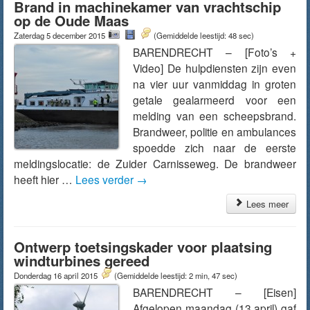
Brand in machinekamer van vrachtschip
op de Oude Maas
Zaterdag 5 december 2015
(Gemiddelde leestijd: 48 sec)
BARENDRECHT – [Foto’s +
Video] De hulpdiensten zijn even
na vier uur vanmiddag in groten
getale gealarmeerd voor een
melding van een scheepsbrand.
Brandweer, politie en ambulances
spoedde zich naar de eerste
meldingslocatie: de Zuider Carnisseweg. De brandweer
heeft hier …
Lees verder
→
Lees meer
Ontwerp toetsingskader voor plaatsing
windturbines gereed
Donderdag 16 april 2015
(Gemiddelde leestijd: 2 min, 47 sec)
BARENDRECHT – [Eisen]
Afgelopen maandag (13 april) gaf