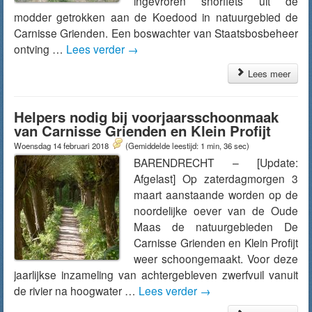
ingevroren snorfiets uit de
modder getrokken aan de Koedood in natuurgebied de
Carnisse Grienden. Een boswachter van Staatsbosbeheer
ontving …
Lees verder
→
Lees meer
Helpers nodig bij voorjaarsschoonmaak
van Carnisse Grienden en Klein Profijt
Woensdag 14 februari 2018
(Gemiddelde leestijd: 1 min, 36 sec)
BARENDRECHT – [Update:
Afgelast] Op zaterdagmorgen 3
maart aanstaande worden op de
noordelijke oever van de Oude
Maas de natuurgebieden De
Carnisse Grienden en Klein Profijt
weer schoongemaakt. Voor deze
jaarlijkse inzameling van achtergebleven zwerfvuil vanuit
de rivier na hoogwater …
Lees verder
→