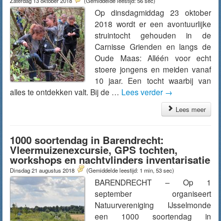
Zaterdag 13 oktober 2018
(Gemiddelde leestijd: 56 sec)
Op dinsdagmiddag 23 oktober
2018 wordt er een avontuurlijke
struintocht gehouden in de
Carnisse Grienden en langs de
Oude Maas: Alléén voor echt
stoere jongens en meiden vanaf
10 jaar. Een tocht waarbij van
alles te ontdekken valt. Bij de …
Lees verder
→
Lees meer
1000 soortendag in Barendrecht:
Vleermuizenexcursie, GPS tochten,
workshops en nachtvlinders inventarisatie
Dinsdag 21 augustus 2018
(Gemiddelde leestijd: 1 min, 53 sec)
BARENDRECHT – Op 1
september organiseert
Natuurvereniging IJsselmonde
een 1000 soortendag in