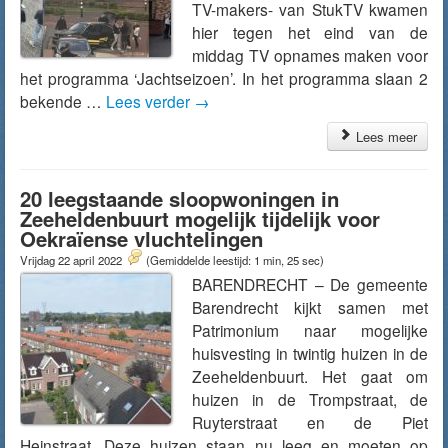
TV-makers- van StukTV kwamen
hier tegen het eind van de
middag TV opnames maken voor
het programma ‘Jachtseizoen’. In het programma slaan 2
bekende …
Lees verder
→
Lees meer
20 leegstaande sloopwoningen in
Zeeheldenbuurt mogelijk tijdelijk voor
Oekraïense vluchtelingen
Vrijdag 22 april 2022
(Gemiddelde leestijd: 1 min, 25 sec)
BARENDRECHT – De gemeente
Barendrecht kijkt samen met
Patrimonium naar mogelijke
huisvesting in twintig huizen in de
Zeeheldenbuurt. Het gaat om
huizen in de Trompstraat, de
Ruyterstraat en de Piet
Heinstraat. Deze huizen staan nu leeg en moeten op