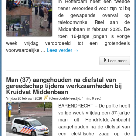
in Rotterdam heeft een tweede
tiener veroordeeld voor zijn rol bij
de gewapende overval op
telefoonwinkel Ritel aan de
Middenbaan in februari 2025. De
toen 16-jarige jongen is vorige
week vrijdag veroordeeld tot een grotendeels
voorwaardelijke …
Lees verder
→
Lees meer
Man (37) aangehouden na diefstal van
gereedschap tijdens werkzaamheden bij
Kruidvat Middenbaan
Vrijdag 20 februari 2026
(Gemiddelde leestijd: 1 min, 9 sec)
BARENDRECHT – De politie heeft
vorige week vrijdag een 37-jarige
man uit Hendrik-Ido-Ambacht
aangehouden na de diefstal van
een elektrische zaag op de