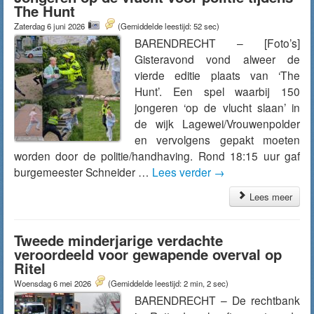
The Hunt
Zaterdag 6 juni 2026
(Gemiddelde leestijd: 52 sec)
BARENDRECHT – [Foto’s]
Gisteravond vond alweer de
vierde editie plaats van ‘The
Hunt’. Een spel waarbij 150
jongeren ‘op de vlucht slaan’ in
de wijk Lagewei/Vrouwenpolder
en vervolgens gepakt moeten
worden door de politie/handhaving. Rond 18:15 uur gaf
burgemeester Schneider …
Lees verder
→
Lees meer
Tweede minderjarige verdachte
veroordeeld voor gewapende overval op
Ritel
Woensdag 6 mei 2026
(Gemiddelde leestijd: 2 min, 2 sec)
BARENDRECHT – De rechtbank