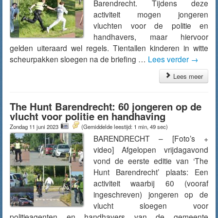
Barendrecht. Tijdens deze
activiteit mogen jongeren
vluchten voor de politie en
handhavers, maar hiervoor
gelden uiteraard wel regels. Tientallen kinderen in witte
scheurpakken sloegen na de briefing …
Lees verder
→
Lees meer
The Hunt Barendrecht: 60 jongeren op de
vlucht voor politie en handhaving
Zondag 11 juni 2023
(Gemiddelde leestijd: 1 min, 49 sec)
BARENDRECHT – [Foto’s +
video] Afgelopen vrijdagavond
vond de eerste editie van ‘The
Hunt Barendrecht’ plaats: Een
activiteit waarbij 60 (vooraf
ingeschreven) jongeren op de
vlucht sloegen voor
politieagenten en handhavers van de gemeente