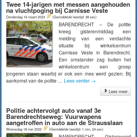
Twee 14-jarigen met messen aangehouden
na vluchtpoging bij Carnisse Veste
Donderdag 16 maart 2023
(Gemiddelde leestijd: 38 sec)
BARENDRECHT – De politie
kreeg gisterenmiddag een
melding van een verdachte
situatie bij winkelcentrum
Carnisse Veste in Barendrecht.
Een omstander zag buiten het
winkelcentrum een groep
jongeren staan waarbij er ook een mes werd gezien. Bij
aankomst van de politie …
Lees verder
→
Lees meer
Politie achtervolgt auto vanaf 3e
Barendrechtseweg: Vuurwapens
aangetroffen in auto aan de Strausslaan
Woensdag 18 mei 2022
(Gemiddelde leestijd: 1 min, 24 sec)
BARENDRECHT – Gisteravond