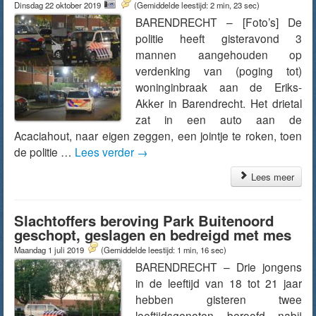
Dinsdag 22 oktober 2019
(Gemiddelde leestijd: 2 min, 23 sec)
BARENDRECHT – [Foto’s] De
politie heeft gisteravond 3
mannen aangehouden op
verdenking van (poging tot)
woninginbraak aan de Eriks-
Akker in Barendrecht. Het drietal
zat in een auto aan de
Acaciahout, naar eigen zeggen, een jointje te roken, toen
de politie …
Lees verder
→
Lees meer
Slachtoffers beroving Park Buitenoord
geschopt, geslagen en bedreigd met mes
Maandag 1 juli 2019
(Gemiddelde leestijd: 1 min, 16 sec)
BARENDRECHT – Drie jongens
in de leeftijd van 18 tot 21 jaar
hebben gisteren twee
leeftijdsgenoten beroofd nabij