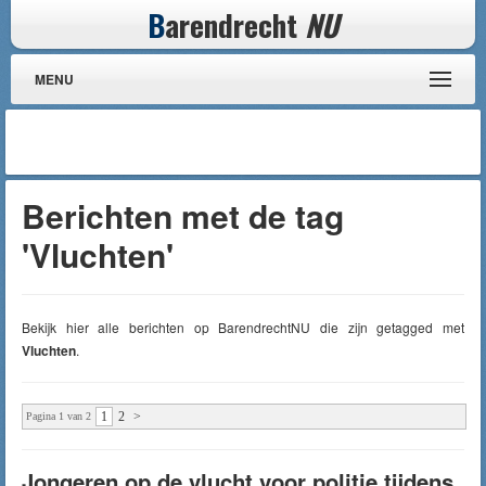
B
arendrecht
NU
MENU
Berichten met de tag
'Vluchten'
Bekijk hier alle berichten op BarendrechtNU die zijn getagged met
Vluchten
.
1
2
>
Pagina 1 van 2
Jongeren op de vlucht voor politie tijdens