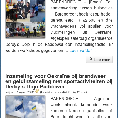
BARENDRECHT – [Foto’s] Een
samenwerking tussen hulpacties
in Barendrecht heeft tot op heden
geresulteerd in €2.500 en drie
vrachtwagens vol spullen voor
vluchtelingen uit Oekraïne.
Afgelopen zaterdag organiseerde
Derby’s Dojo in de Paddewei een inzamelingsactie: Er
werden workshops gegeven en …
Lees verder
→
Lees meer
Inzameling voor Oekraïne bij brandweer
en geldinzameling met sportactiviteiten bij
Derby’s Dojo Paddewei
Vrijdag 11 maart 2022
(Gemiddelde leestijd: 3 min, 26 sec)
BARENDRECHT – Afgelopen
week alsook komende week
komen diverse organisaties uit
Barendrecht weer in actie voor