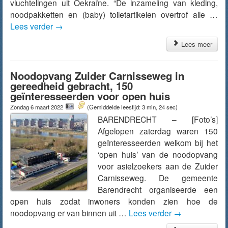
vluchtelingen uit Oekraïne. “De inzameling van kleding,
noodpakketten en (baby) toiletartikelen overtrof alle …
Lees verder
→
Lees meer
Noodopvang Zuider Carnisseweg in
gereedheid gebracht, 150
geïnteresseerden voor open huis
Zondag 6 maart 2022
(Gemiddelde leestijd: 3 min, 24 sec)
BARENDRECHT – [Foto’s]
Afgelopen zaterdag waren 150
geïnteresseerden welkom bij het
‘open huis’ van de noodopvang
voor asielzoekers aan de Zuider
Carnisseweg. De gemeente
Barendrecht organiseerde een
open huis zodat inwoners konden zien hoe de
noodopvang er van binnen uit …
Lees verder
→