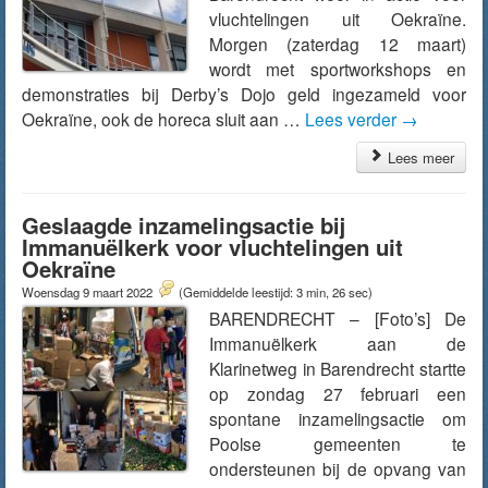
vluchtelingen uit Oekraïne.
Morgen (zaterdag 12 maart)
wordt met sportworkshops en
demonstraties bij Derby’s Dojo geld ingezameld voor
Oekraïne, ook de horeca sluit aan …
Lees verder
→
Lees meer
Geslaagde inzamelingsactie bij
Immanuëlkerk voor vluchtelingen uit
Oekraïne
Woensdag 9 maart 2022
(Gemiddelde leestijd: 3 min, 26 sec)
BARENDRECHT – [Foto’s] De
Immanuëlkerk aan de
Klarinetweg in Barendrecht startte
op zondag 27 februari een
spontane inzamelingsactie om
Poolse gemeenten te
ondersteunen bij de opvang van