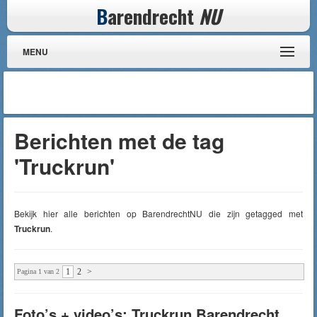
B
arendrecht
NU
MENU
Berichten met de tag
'Truckrun'
Bekijk hier alle berichten op BarendrechtNU die zijn getagged met
Truckrun
.
1
2
>
Pagina 1 van 2
Foto’s + video’s: Truckrun Barendrecht