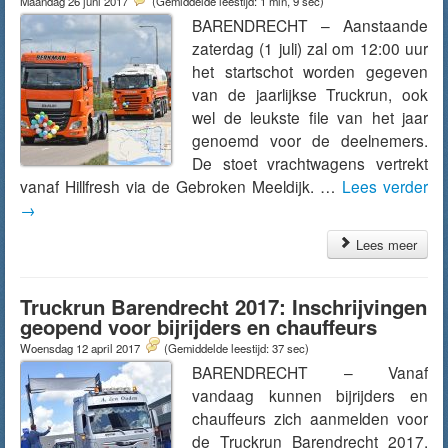
Maandag 26 juni 2017
(Gemiddelde leestijd: 1 min, 9 sec)
BARENDRECHT – Aanstaande
zaterdag (1 juli) zal om 12:00 uur
het startschot worden gegeven
van de jaarlijkse Truckrun, ook
wel de leukste file van het jaar
genoemd voor de deelnemers.
De stoet vrachtwagens vertrekt
vanaf Hillfresh via de Gebroken Meeldijk. …
Lees verder
→
Lees meer
Truckrun Barendrecht 2017: Inschrijvingen
geopend voor bijrijders en chauffeurs
Woensdag 12 april 2017
(Gemiddelde leestijd: 37 sec)
BARENDRECHT – Vanaf
vandaag kunnen bijrijders en
chauffeurs zich aanmelden voor
de Truckrun Barendrecht 2017.