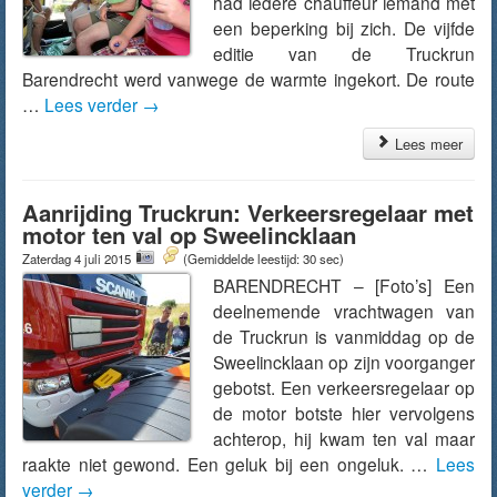
had iedere chauffeur iemand met
een beperking bij zich. De vijfde
editie van de Truckrun
Barendrecht werd vanwege de warmte ingekort. De route
…
Lees verder
→
Lees meer
Aanrijding Truckrun: Verkeersregelaar met
motor ten val op Sweelincklaan
Zaterdag 4 juli 2015
(Gemiddelde leestijd: 30 sec)
BARENDRECHT – [Foto’s] Een
deelnemende vrachtwagen van
de Truckrun is vanmiddag op de
Sweelincklaan op zijn voorganger
gebotst. Een verkeersregelaar op
de motor botste hier vervolgens
achterop, hij kwam ten val maar
raakte niet gewond. Een geluk bij een ongeluk. …
Lees
verder
→