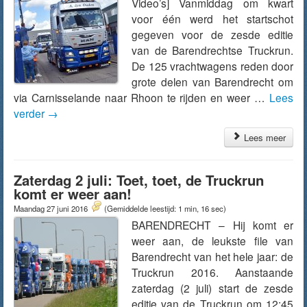
Video’s] Vanmiddag om kwart
voor één werd het startschot
gegeven voor de zesde editie
van de Barendrechtse Truckrun.
De 125 vrachtwagens reden door
grote delen van Barendrecht om
via Carnisselande naar Rhoon te rijden en weer …
Lees
verder
→
Lees meer
Zaterdag 2 juli: Toet, toet, de Truckrun
komt er weer aan!
Maandag 27 juni 2016
(Gemiddelde leestijd: 1 min, 16 sec)
BARENDRECHT – Hij komt er
weer aan, de leukste file van
Barendrecht van het hele jaar: de
Truckrun 2016. Aanstaande
zaterdag (2 juli) start de zesde
editie van de Truckrun om 12:45