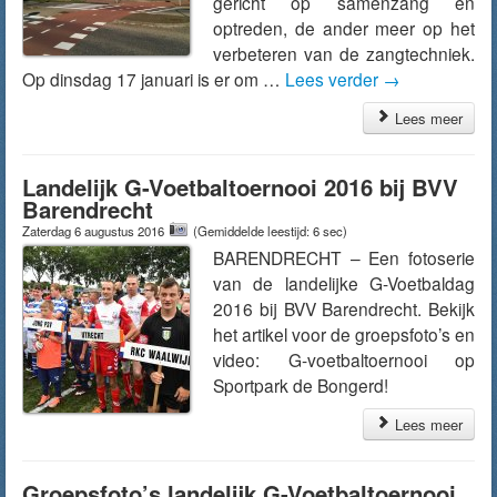
gericht op samenzang en
optreden, de ander meer op het
verbeteren van de zangtechniek.
Op dinsdag 17 januari is er om …
Lees verder
→
Lees meer
Landelijk G-Voetbaltoernooi 2016 bij BVV
Barendrecht
Zaterdag 6 augustus 2016
(Gemiddelde leestijd: 6 sec)
BARENDRECHT – Een fotoserie
van de landelijke G-Voetbaldag
2016 bij BVV Barendrecht. Bekijk
het artikel voor de groepsfoto’s en
video: G-voetbaltoernooi op
Sportpark de Bongerd!
Lees meer
Groepsfoto’s landelijk G-Voetbaltoernooi