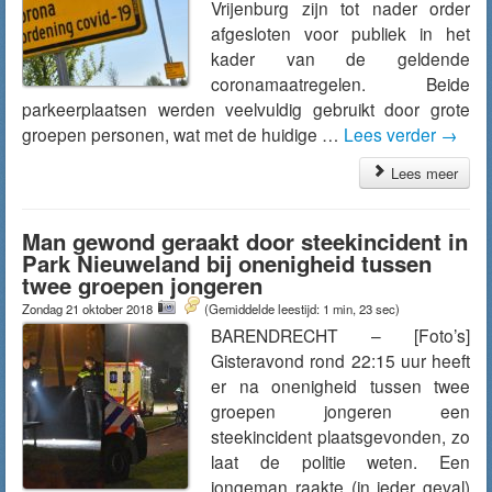
Vrijenburg zijn tot nader order
afgesloten voor publiek in het
kader van de geldende
coronamaatregelen. Beide
parkeerplaatsen werden veelvuldig gebruikt door grote
groepen personen, wat met de huidige …
Lees verder
→
Lees meer
Man gewond geraakt door steekincident in
Park Nieuweland bij onenigheid tussen
twee groepen jongeren
Zondag 21 oktober 2018
(Gemiddelde leestijd: 1 min, 23 sec)
BARENDRECHT – [Foto’s]
Gisteravond rond 22:15 uur heeft
er na onenigheid tussen twee
groepen jongeren een
steekincident plaatsgevonden, zo
laat de politie weten. Een
jongeman raakte (in ieder geval)