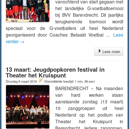
vanochtend van start gegaan met
het landelijke G-voetbaltoernooi
bij BVV Barendrecht. Dit jaarlijks
terugkerende toernooi wordt
speciaal voor de G-voetballers uit heel Nederland
georganiseerd door Coaches Betaald Voetbal …
Lees
verder
→
Lees meer
13 maart: Jeugdpopkoren festival in
Theater het Kruispunt
Dinsdag 8 maart 2016
(Gemiddelde leestijd: 1 min, 36 sec)
BARENDRECHT – Na maanden
van hard werken staan
aanstaande zondag (13 maart)
10 zanggroepen uit heel
Nederland op het podium van
Theater het Kruispunt in
Barendrecht. Iedere zanggroep,