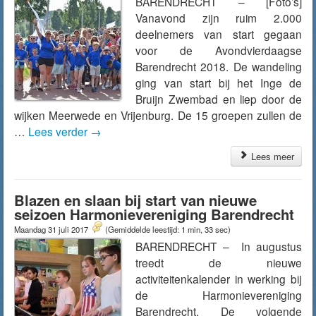
BARENDRECHT – [Foto’s]
Vanavond zijn ruim 2.000
deelnemers van start gegaan
voor de Avondvierdaagse
Barendrecht 2018. De wandeling
ging van start bij het Inge de
Bruijn Zwembad en liep door de
wijken Meerwede en Vrijenburg. De 15 groepen zullen de
…
Lees verder
→
Lees meer
Blazen en slaan bij start van nieuwe
seizoen Harmonievereniging Barendrecht
Maandag 31 juli 2017
(Gemiddelde leestijd: 1 min, 33 sec)
BARENDRECHT – In augustus
treedt de nieuwe
activiteitenkalender in werking bij
de Harmonievereniging
Barendrecht. De volgende