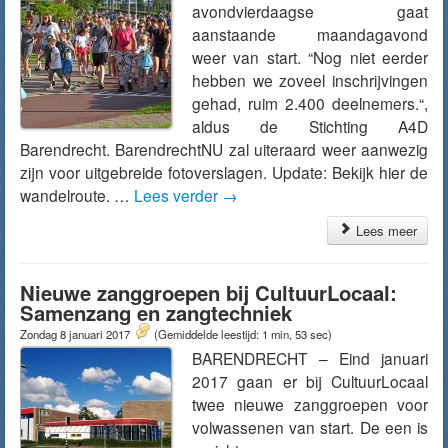
avondvierdaagse gaat
aanstaande maandagavond
weer van start. “Nog niet eerder
hebben we zoveel inschrijvingen
gehad, ruim 2.400 deelnemers.“,
aldus de Stichting A4D
Barendrecht. BarendrechtNU zal uiteraard weer aanwezig
zijn voor uitgebreide fotoverslagen. Update: Bekijk hier de
wandelroute. …
Lees verder
→
Lees meer
Nieuwe zanggroepen bij CultuurLocaal:
Samenzang en zangtechniek
Zondag 8 januari 2017
(Gemiddelde leestijd: 1 min, 53 sec)
BARENDRECHT – Eind januari
2017 gaan er bij CultuurLocaal
twee nieuwe zanggroepen voor
volwassenen van start. De een is