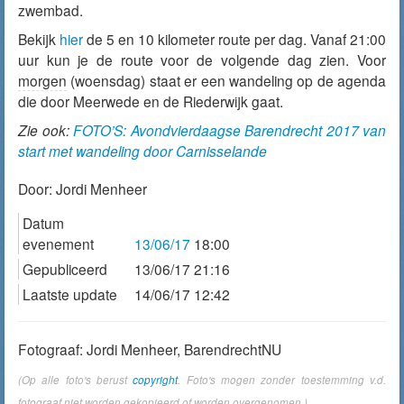
zwembad.
Bekijk
hier
de 5 en 10 kilometer route per dag. Vanaf 21:00
uur kun je de route voor de volgende dag zien. Voor
morgen
(woensdag) staat er een wandeling op de agenda
die door Meerwede en de Riederwijk gaat.
Zie ook:
FOTO’S: Avondvierdaagse Barendrecht 2017 van
start met wandeling door Carnisselande
Door:
Jordi Menheer
Datum
evenement
13/06/17
18:00
Gepubliceerd
13/06/17 21:16
Laatste update
14/06/17 12:42
Fotograaf: Jordi Menheer, BarendrechtNU
(Op alle foto's berust
copyright
. Foto's mogen zonder toestemming v.d.
fotograaf niet worden gekopieerd of worden overgenomen.)