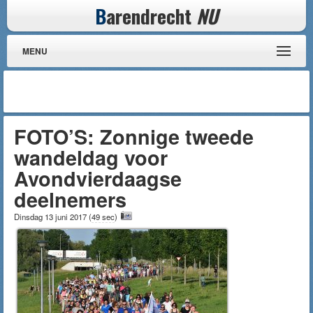
B
arendrecht
NU
MENU
FOTO’S: Zonnige tweede
wandeldag voor
Avondvierdaagse
deelnemers
Dinsdag 13 juni 2017
(
49 sec
)