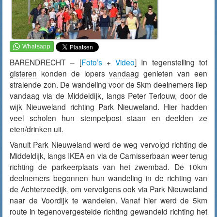
BARENDRECHT – [
Foto’s
+
Video
] In tegenstelling tot
gisteren
konden de lopers
vandaag
genieten van een
stralende zon. De wandeling voor de 5km deelnemers liep
vandaag
via de Middeldijk, langs Peter Terlouw, door de
wijk Nieuweland richting Park Nieuweland. Hier hadden
veel scholen hun stempelpost staan en deelden ze
eten/drinken uit.
Vanuit Park Nieuweland werd de weg vervolgd richting de
Middeldijk, langs IKEA en via de Carnisserbaan weer terug
richting de parkeerplaats van het zwembad. De 10km
deelnemers begonnen hun wandeling in de richting van
de Achterzeedijk, om vervolgens ook via Park Nieuweland
naar de Voordijk te wandelen. Vanaf hier werd de 5km
route in tegenovergestelde richting gewandeld richting het