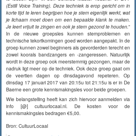
(Estill Voice Training). Deze techniek is erop gericht om in
korte tijd te leren begrijpen hoe je stem eigenlijk werkt, wat
je lichaam moet doen om een bepaalde klank te maken.
Je leert vrijuit te zingen en ook je stem gezond te houden.
”
In de nieuwe groepsles kunnen stemproblemen en
technische tekortkomingen goed worden aangepakt. In de
groep kunnen zowel beginners als gevorderden terecht en
zowel koorals bandzangers en -zangeressen. Natuurlijk
wordt in deze groep ook meerstemmig gezongen, maar de
nadruk ligt meer op de techniek. Ook deze groep gaat om
de veertien dagen op dinsdagavond repeteren. Op
dinsdag 17 januari 2017 van 20:15u tot 21:15u is er in De
Baerne een grote kennismakingsles voor beide groepen.
Wie belangstelling heeft kan zich hiervoor aanmelden via
info [@] cultuurlocaal.nl. De kosten voor de
kennismakingsles bedragen €5,00.
Bron:
CultuurLocaal