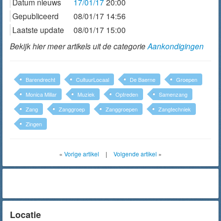
Datum nieuws
17/01/17
20:00
Gepubliceerd
08/01/17 14:56
Laatste update
08/01/17 15:00
Bekijk hier meer artikels uit de categorie
Aankondigingen
Barendrecht
CultuurLocaal
De Baerne
Groepen
Monica Millar
Muziek
Optreden
Samenzang
Zang
Zanggroep
Zanggroepen
Zangtechniek
Zingen
«
Vorige artikel
|
Volgende artikel
»
Locatie