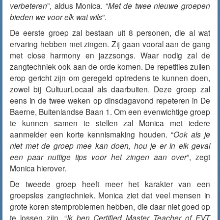
verbeteren
”, aldus Monica. “
Met de twee nieuwe groepen
bieden we voor elk wat wils
”.
De eerste groep zal bestaan uit 8 personen, die al wat
ervaring hebben met zingen. Zij gaan vooral aan de gang
met close harmony en jazzsongs. Waar nodig zal de
zangtechniek ook aan de orde komen. De repetities zullen
erop gericht zijn om geregeld optredens te kunnen doen,
zowel bij CultuurLocaal als daarbuiten. Deze groep zal
eens in de twee weken op dinsdagavond repeteren in De
Baerne, Buitenlandse Baan 1. Om een evenwichtige groep
te kunnen samen te stellen zal Monica met iedere
aanmelder een korte kennismaking houden. “
Ook als je
niet met de groep mee kan doen, hou je er in elk geval
een paar nuttige tips voor het zingen aan over
”, zegt
Monica hierover.
De tweede groep heeft meer het karakter van een
groepsles zangtechniek. Monica ziet dat veel mensen in
grote koren stemproblemen hebben, die daar niet goed op
te lossen zijn. “
Ik ben Certified Master Teacher of EVT