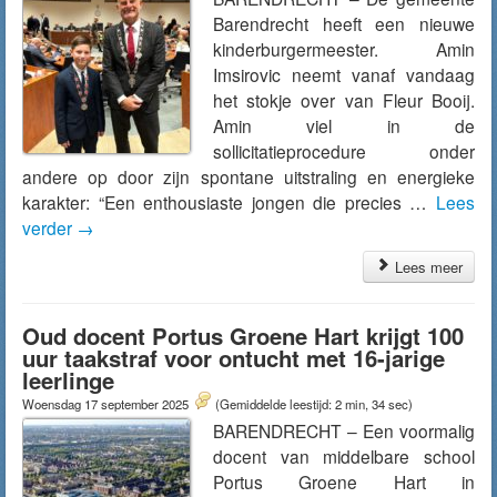
Barendrecht heeft een nieuwe
kinderburgermeester. Amin
Imsirovic neemt vanaf vandaag
het stokje over van Fleur Booij.
Amin viel in de
sollicitatieprocedure onder
andere op door zijn spontane uitstraling en energieke
karakter: “Een enthousiaste jongen die precies …
Lees
verder
→
Lees meer
Oud docent Portus Groene Hart krijgt 100
uur taakstraf voor ontucht met 16-jarige
leerlinge
Woensdag 17 september 2025
(Gemiddelde leestijd: 2 min, 34 sec)
BARENDRECHT – Een voormalig
docent van middelbare school
Portus Groene Hart in