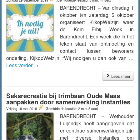
Zondag 29 september 2019
(Gemiddelde leestijd: 3 min, 14 sec)
BARENDRECHT – Van dinsdag 1
oktober t/m zaterdag 5 oktober
organiseert KijkopWelzijn weer
de Kom Erbij Week in
Barendrecht. Een week die in het
teken staat van ontmoeting en
contact tussen bewoners
onderling. KijkopWelzijn: “Wij nodigen u dan ook van …
Lees verder
→
Lees meer
Seksrecreatie bij trimbaan Oude Maas
aanpakken door samenwerking instanties
Vrijdag 18 mei 2018
(Gemiddelde leestijd: 2 min, 5 sec)
BARENDRECHT – Wethouder
Luijendijk heeft aangegeven dat
er continue samenwerkingen zijn
met diverse instanties om