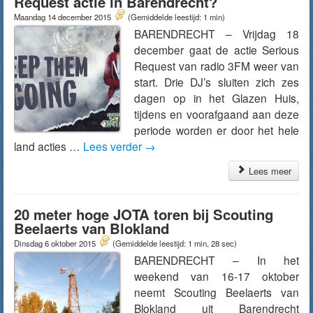
Request actie in Barendrecht?
Maandag 14 december 2015
(Gemiddelde leestijd: 1 min)
BARENDRECHT – Vrijdag 18
december gaat de actie Serious
Request van radio 3FM weer van
start. Drie DJ’s sluiten zich zes
dagen op in het Glazen Huis,
tijdens en voorafgaand aan deze
periode worden er door het hele
land acties …
Lees verder
→
Lees meer
20 meter hoge JOTA toren bij Scouting
Beelaerts van Blokland
Dinsdag 6 oktober 2015
(Gemiddelde leestijd: 1 min, 28 sec)
BARENDRECHT – In het
weekend van 16-17 oktober
neemt Scouting Beelaerts van
Blokland uit Barendrecht