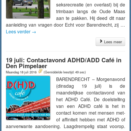
seksrecreatie (en overlast) bij de
trimbaan langs de Oude Maas
aan te pakken. Hij deed dit naar
aanleiding van vragen door Echt voor Barendrecht, zij …
Lees verder
→
Lees meer
19 juli: Contactavond ADHD/ADD Café in
Den Pimpelaer
Maandag 18 juli 2016
(Gemiddelde leestijd: 49 sec)
BARENDRECHT – Morgenavond
(dinsdag 19 juli) is de
maandelijkse contactavond van
het ADHD Café. De doelstelling
van een ADHD café is het in
contact komen met mensen met-
of affiniteit hebben met ADHD of
aanverwante aandoening. Laagdrempelig staat voorop.