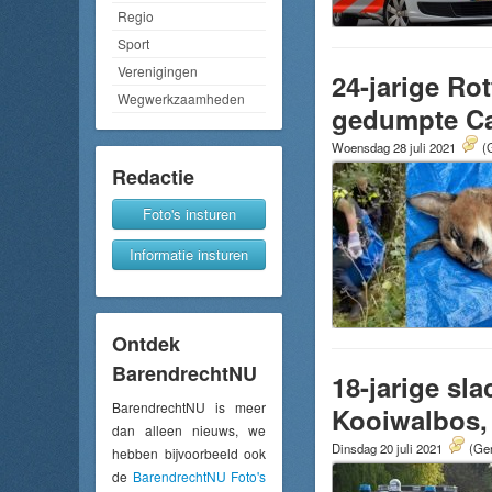
Regio
Sport
Verenigingen
24-jarige R
Wegwerkzaamheden
gedumpte Ca
Woensdag 28 juli 2021
(
Redactie
Foto's insturen
Informatie insturen
Ontdek
BarendrechtNU
18-jarige sl
BarendrechtNU is meer
Kooiwalbos,
dan alleen nieuws, we
Dinsdag 20 juli 2021
(Gem
hebben bijvoorbeeld ook
de
BarendrechtNU Foto's