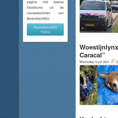
pagina met daarop
fotoalbums uit de
nieuwsberichten van
BarendrechtNU.
BarendrechtNU
Foto's
Woestijnlynx
Caracal”
Woensdag 14 juli 2021
(