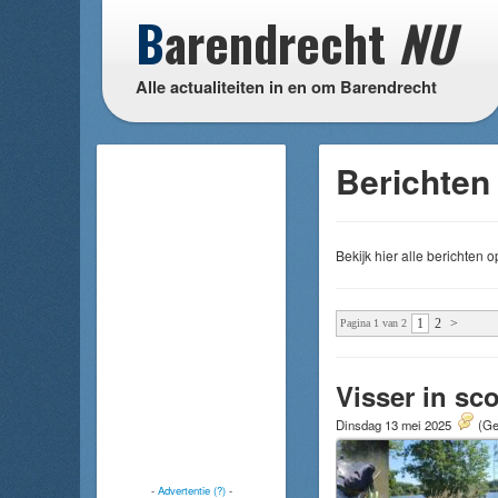
B
arendrecht
NU
Alle actualiteiten in en om Barendrecht
Berichten
Bekijk hier alle berichten
1
2
>
Pagina 1 van 2
Visser in sc
Dinsdag 13 mei 2025
(Ge
-
Advertentie (?)
-