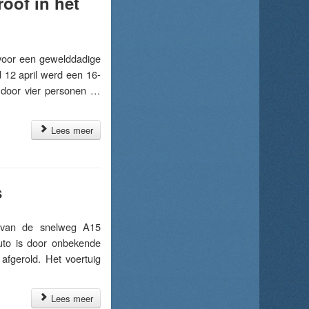
oof in het
oor een gewelddadige
d 12 april werd een 16-
d door vier personen …
Lees meer
s
 van de snelweg A15
auto is door onbekende
afgerold. Het voertuig
Lees meer