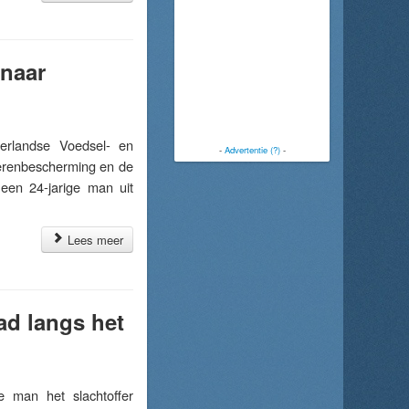
 naar
landse Voedsel- en
-
Advertentie (?)
-
ierenbescherming en de
 een 24-jarige man uit
Lees meer
ad langs het
 man het slachtoffer