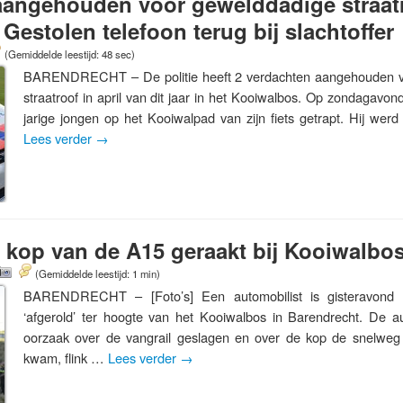
aangehouden voor gewelddadige straatr
Gestolen telefoon terug bij slachtoffer
(Gemiddelde leestijd: 48 sec)
BARENDRECHT – De politie heeft 2 verdachten aangehouden v
straatroof in april van dit jaar in het Kooiwalbos. Op zondagavon
jarige jongen op het Kooiwalpad van zijn fiets getrapt. Hij wer
Lees verder
→
 kop van de A15 geraakt bij Kooiwalbo
(Gemiddelde leestijd: 1 min)
BARENDRECHT – [Foto’s] Een automobilist is gisteravond
‘afgerold’ ter hoogte van het Kooiwalbos in Barendrecht. De 
oorzaak over de vangrail geslagen en over de kop de snelweg 
kwam, flink …
Lees verder
→