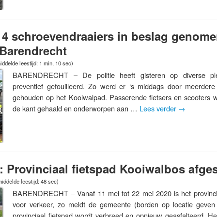
4 schroevendraaiers in beslag genomen
 Barendrecht
ddelde leestijd: 1 min, 10 sec)
BARENDRECHT – De politie heeft gisteren op diverse ple
preventief gefouilleerd. Zo werd er ‘s middags door meerdere
gehouden op het Kooiwalpad. Passerende fietsers en scooters w
de kant gehaald en onderworpen aan …
Lees verder
→
i: Provinciaal fietspad Kooiwalbos afge
iddelde leestijd: 48 sec)
BARENDRECHT – Vanaf 11 mei tot 22 mei 2020 is het provinciaa
voor verkeer, zo meldt de gemeente (borden op locatie geven
provinciaal fietspad wordt verbreed en opnieuw geasfalteerd. 