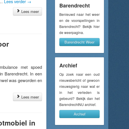
t …
Lees verder
→
Barendrecht
Lees meer
Benieuwd naar het weer
en de voorspellingen in
Barendrecht? Bekijk hier
de weerpagina.
oor
Barendrecht Weer
Archief
mbulance met spoed
in Barendrecht. In een
Op zoek naar een oud
onwel was geworden en
nieuwsbericht of gewoon
nieuwsgierig naar wat er
in het verleden is
Lees meer
gebeurd? Bekijk dan het
BarendrechtNU archief.
Archief
otmobiel in