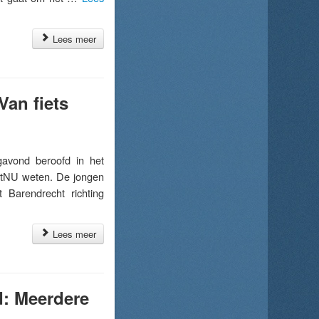
Lees meer
Van fiets
avond beroofd in het
chtNU weten. De jongen
 Barendrecht richting
Lees meer
d: Meerdere