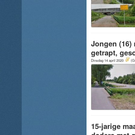
Jongen (16) 
getrapt, ges
Dinsdag 14 april 2020
(G
15-jarige ma