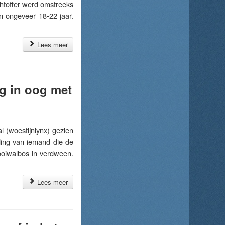
htoffer werd omstreeks
an ongeveer 18-22 jaar.
Lees meer
g in oog met
(woestijnlynx) gezien
ding van iemand die de
ooiwalbos in verdween.
Lees meer