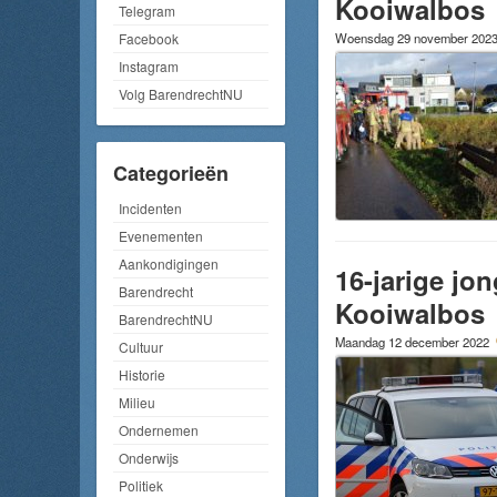
Kooiwalbos
Telegram
Woensdag 29 november 202
Facebook
Instagram
Volg BarendrechtNU
Categorieën
Incidenten
Evenementen
Aankondigingen
16-jarige jo
Barendrecht
Kooiwalbos
BarendrechtNU
Maandag 12 december 2022
Cultuur
Historie
Milieu
Ondernemen
Onderwijs
Politiek