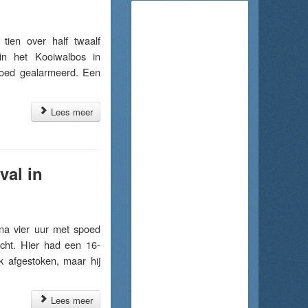
en over half twaalf
n het Kooiwalbos in
poed gealarmeerd. Een
Lees meer
val in
a vier uur met spoed
cht. Hier had een 16-
 afgestoken, maar hij
Lees meer