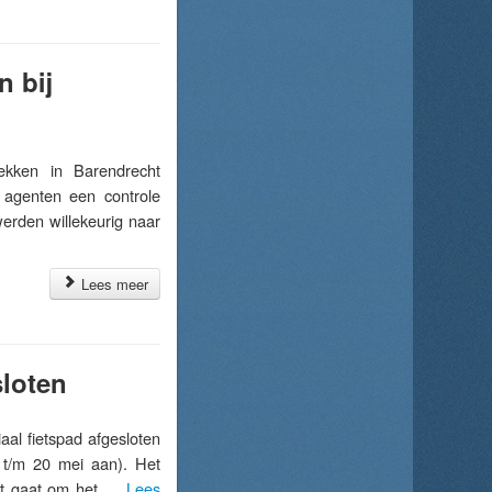
 bij
kken in Barendrecht
 agenten een controle
erden willekeurig naar
Lees meer
sloten
l fietspad afgesloten
 t/m 20 mei aan). Het
Het gaat om het …
Lees