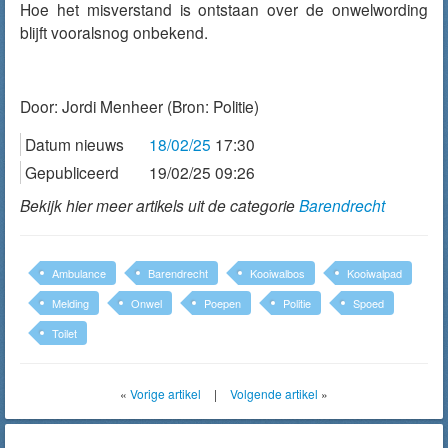
Hoe het misverstand is ontstaan over de onwelwording
blijft vooralsnog onbekend.
Door:
Jordi Menheer
(Bron: Politie)
Datum nieuws
18/02/25
17:30
Gepubliceerd
19/02/25 09:26
Bekijk hier meer artikels uit de categorie
Barendrecht
Ambulance
Barendrecht
Kooiwalbos
Kooiwalpad
Melding
Onwel
Poepen
Politie
Spoed
Toilet
«
Vorige artikel
|
Volgende artikel
»