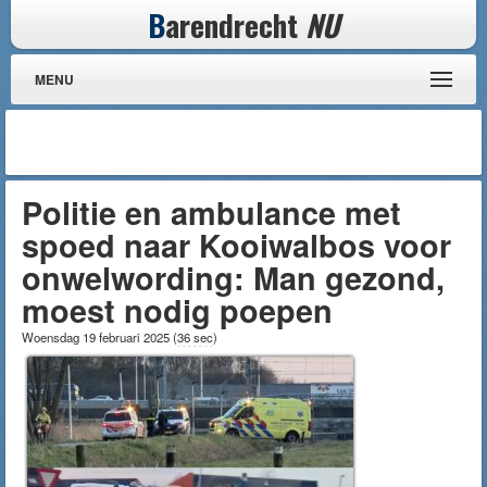
B
arendrecht
NU
MENU
Politie en ambulance met
spoed naar Kooiwalbos voor
onwelwording: Man gezond,
moest nodig poepen
Woensdag 19 februari 2025
(
36 sec
)