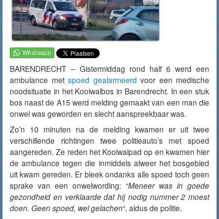
BARENDRECHT –
Gistermiddag
rond half 6 werd een
ambulance met
spoed gealarmeerd
voor een medische
noodsituatie in het Kooiwalbos in Barendrecht. In een stuk
bos naast de A15 werd melding gemaakt van een man die
onwel was geworden en slecht aanspreekbaar was.
Zo’n 10 minuten na de melding kwamen er uit twee
verschillende richtingen twee politieauto’s met spoed
aangereden. Ze reden het Kooiwalpad op en kwamen hier
de ambulance tegen die inmiddels alweer het bosgebied
uit kwam gereden. Er bleek ondanks alle spoed toch geen
sprake van een onwelwording: “
Meneer was in goede
gezondheid en verklaarde dat hij nodig nummer 2 moest
doen. Geen spoed, wel gelachen
“, aldus de politie.