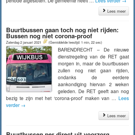
periode afgesloten. De gemeente heeft …
Lees verder
→
Lees meer
Buurtbussen gaan toch nog niet rijden:
Bussen nog niet corona-proof
Zaterdag 2 januari 2021
(Gemiddelde leestijd: 1 min, 22 sec)
BARENDRECHT – De nieuwe
dienstregeling van de RET gaat
morgen in, maar de buurtbussen
zullen nog niet gaan rijden,
ondanks de eerdere
aankondiging hiervan 2 weken
geleden. De RET geeft aan nog
bezig te zijn met het ‘corona-proof’ maken van …
Lees
verder
→
Lees meer
Buurtbussen per direct uit voorzorg