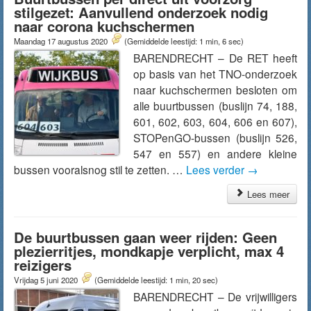
stilgezet: Aanvullend onderzoek nodig
naar corona kuchschermen
Maandag 17 augustus 2020
(Gemiddelde leestijd: 1 min, 6 sec)
BARENDRECHT – De RET heeft
op basis van het TNO-onderzoek
naar kuchschermen besloten om
alle buurtbussen (buslijn 74, 188,
601, 602, 603, 604, 606 en 607),
STOPenGO-bussen (buslijn 526,
547 en 557) en andere kleine
bussen vooralsnog stil te zetten. …
Lees verder
→
Lees meer
De buurtbussen gaan weer rijden: Geen
plezierritjes, mondkapje verplicht, max 4
reizigers
Vrijdag 5 juni 2020
(Gemiddelde leestijd: 1 min, 20 sec)
BARENDRECHT – De vrijwilligers