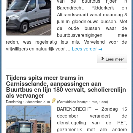
van de buurtbus rijden in
Barendrecht, Ridderkerk en
Albrandswaard vanaf maandag 8
juni in gloednieuwe bussen. Met
de oude bussen waar de
buurtbusverenigingen mee
reden, was regelmatig iets mis. Vervelend voor de
vrijwilligers en natuurlijk voor …
Lees verder
→
Lees meer
Tijdens spits meer trams in
Carnisselande, aanpassingen aan
Buurtbus en lijn 180 vervalt, scholierenlijn
als vervanger
Donderdag 12 december 2019
(Gemiddelde leestijd: 1 min, 1 sec)
BARENDRECHT – Zondag 15
december verandert de
dienstregeling van de RET,
gezamenlijk met alle andere