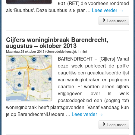
601 (RET) die voorheen rondreed
als ‘Buurtbus’. Deze buurtbus is 8 jaar …
Lees verder
→
Lees meer
Cijfers woninginbraak Barendrecht,
augustus – oktober 2013
Maandag 28 oktober 2013
(Gemiddelde leestijd: 1 min)
BARENDRECHT – [Cijfers] Vanaf
deze week publiceert de politie
dagelijks een geactualiseerde lijst
van woninginbraken en pogingen
daartoe. Er worden alleen cijfers
vrijgegeven over in welk
postcodegebied een (poging tot)
woninginbraak heeft plaatsgevonden. Vanaf vandaag kun
je op BarendrechtNU iedere …
Lees verder
→
Lees meer