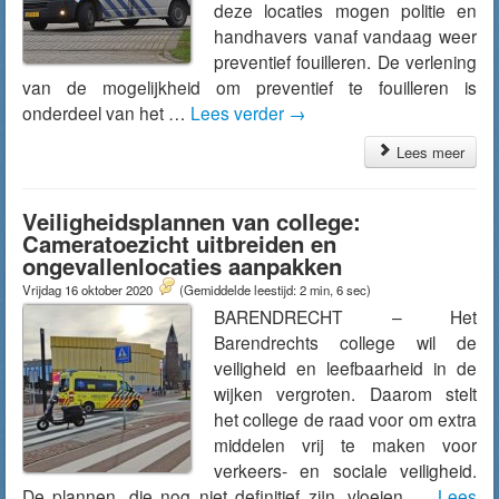
deze locaties mogen politie en
handhavers vanaf vandaag weer
preventief fouilleren. De verlening
van de mogelijkheid om preventief te fouilleren is
onderdeel van het …
Lees verder
→
Lees meer
Veiligheidsplannen van college:
Cameratoezicht uitbreiden en
ongevallenlocaties aanpakken
Vrijdag 16 oktober 2020
(Gemiddelde leestijd: 2 min, 6 sec)
BARENDRECHT – Het
Barendrechts college wil de
veiligheid en leefbaarheid in de
wijken vergroten. Daarom stelt
het college de raad voor om extra
middelen vrij te maken voor
verkeers- en sociale veiligheid.
De plannen, die nog niet definitief zijn, vloeien …
Lees