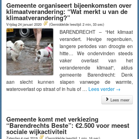
Gemeente organiseert bijeenkomsten over
klimaatverandering: “Wat merkt u van de
klimaatverandering?”
Vrijdag 24 januari 2020
(Gemiddelde leestijd: 2 min, 33 sec)
BARENDRECHT – “Het klimaat
verandert. Hevige regenbuien,
langere periodes van droogte en
hitte… We ondervinden steeds
vaker overlast van het
veranderende klimaat“, aldus
gemeente Barendrecht: Denk
aan slecht kunnen slapen vanwege de warmte,
wateroverlast op straat of in huis of …
Lees verder
→
Lees meer
Gemeente komt met verkiezing
“Barendrechts Beste”: €2.500 voor meest
sociale wijkactiviteit
Zaterdag 4 mei 2019
(Gemiddelde leestijd: 1 min, 16 sec)