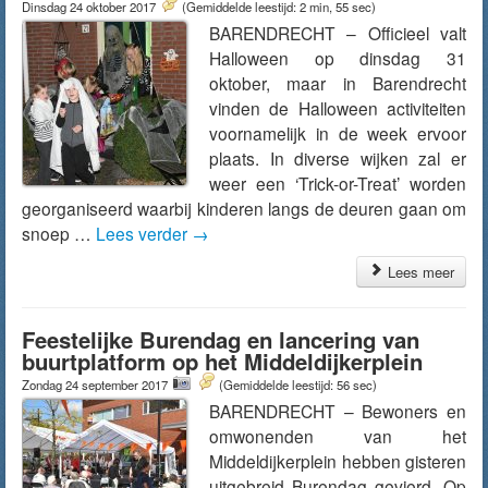
Dinsdag 24 oktober 2017
(Gemiddelde leestijd: 2 min, 55 sec)
BARENDRECHT – Officieel valt
Halloween op dinsdag 31
oktober, maar in Barendrecht
vinden de Halloween activiteiten
voornamelijk in de week ervoor
plaats. In diverse wijken zal er
weer een ‘Trick-or-Treat’ worden
georganiseerd waarbij kinderen langs de deuren gaan om
snoep …
Lees verder
→
Lees meer
Feestelijke Burendag en lancering van
buurtplatform op het Middeldijkerplein
Zondag 24 september 2017
(Gemiddelde leestijd: 56 sec)
BARENDRECHT – Bewoners en
omwonenden van het
Middeldijkerplein hebben gisteren
uitgebreid Burendag gevierd. Op