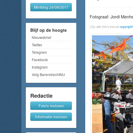
Miniblog 24/09/2017
Fotograaf: Jordi Menh
(Op alle foto's berust
copyright
Blijf op de hoogte
Nieuwsbrief
Twitter
Telegram
Facebook
Instagram
Volg BarendrechtNU
Redactie
Foto's insturen
Informatie insturen