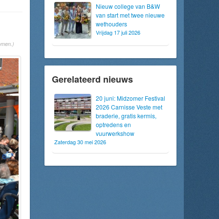
Nieuw college van B&W
van start met twee nieuwe
wethouders
Vrijdag 17 juli 2026
omen.)
Gerelateerd nieuws
20 juni: Midzomer Festival
2026 Carnisse Veste met
braderie, gratis kermis,
optredens en
vuurwerkshow
Zaterdag 30 mei 2026