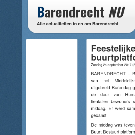
B
arendrecht
NU
Alle actualiteiten in en om Barendrecht
Feestelijk
buurtplatf
Zondag 24 september 2017
(
BARENDRECHT – Be
van het Middeldij
uitgebreid Burendag g
de deur van Human
tientallen bewoners 
middag. Er werd sam
gedanst.
De middag was tevens
Buurt Bestuurt platfor