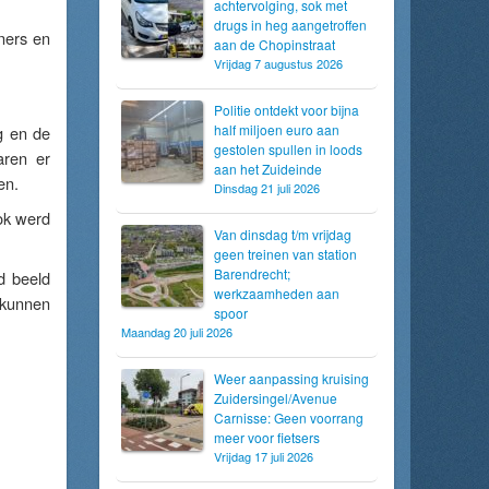
achtervolging, sok met
drugs in heg aangetroffen
oners en
aan de Chopinstraat
Vrijdag 7 augustus 2026
Politie ontdekt voor bijna
half miljoen euro aan
g en de
gestolen spullen in loods
aren er
aan het Zuideinde
en.
Dinsdag 21 juli 2026
ok werd
Van dinsdag t/m vrijdag
geen treinen van station
Barendrecht;
d beeld
werkzaamheden aan
 kunnen
spoor
Maandag 20 juli 2026
Weer aanpassing kruising
Zuidersingel/Avenue
Carnisse: Geen voorrang
meer voor fietsers
Vrijdag 17 juli 2026