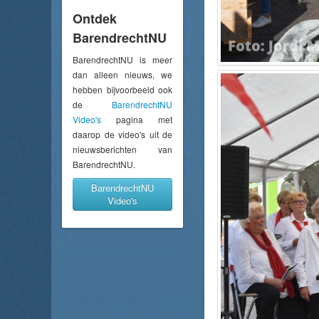
Ontdek
BarendrechtNU
BarendrechtNU is meer
dan alleen nieuws, we
hebben bijvoorbeeld ook
de
BarendrechtNU
Video's
pagina met
daarop de video's uit de
nieuwsberichten van
BarendrechtNU.
BarendrechtNU
Video's