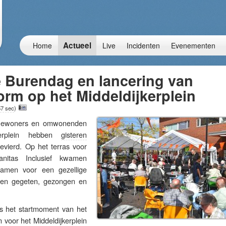
Actueel
Home
Live
Incidenten
Evenementen
e Burendag en lancering van
orm op het Middeldijkerplein
57 sec
)
woners en omwonenden
kerplein hebben
gisteren
evierd. Op het terras voor
itas Inclusief kwamen
samen voor een gezellige
en gegeten, gezongen en
 het startmoment van het
m voor het Middeldijkerplein