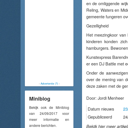
en de omliggende wijk
Reling, Waters en Midd
gemeente fungeren over
Gezelligheid
Het meezingkoor van 
kinderen konden zic
hamburgers. Bewoners,
Kunstexpress Barendre
er een DJ Battle met e
Onder de aanwezigen 
over de mening van de
-
Advertentie (?)
-
deze zaken met de ge
Miniblog
Door:
Jordi Menheer
Bekijk ook de Miniblog
Datum nieuws
23
van 24/09/2017 voor
Gepubliceerd
24
meer informatie en
andere berichten.
Bekijk hier meer artike