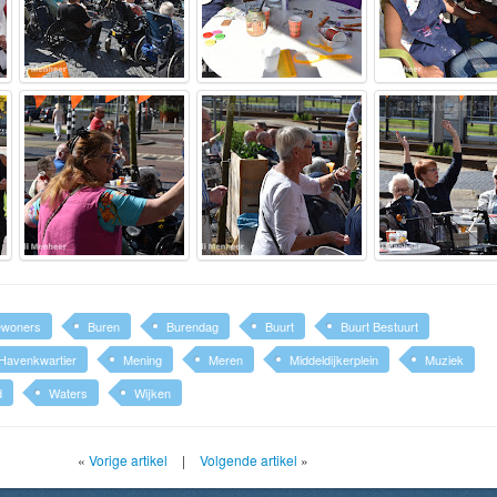
ewoners
Buren
Burendag
Buurt
Buurt Bestuurt
Havenkwartier
Mening
Meren
Middeldijkerplein
Muziek
d
Waters
Wijken
«
Vorige artikel
|
Volgende artikel
»