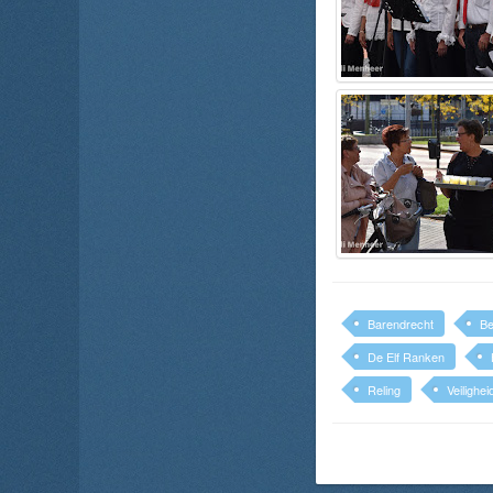
Barendrecht
B
De Elf Ranken
Reling
Veilighei