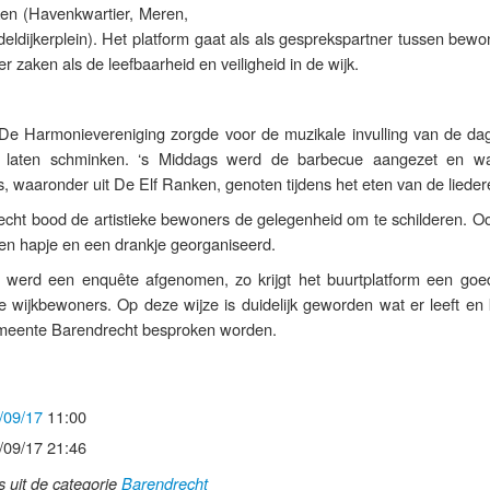
en (Havenkwartier, Meren,
eldijkerplein). Het platform gaat als als gesprekspartner tussen bew
 zaken als de leefbaarheid en veiligheid in de wijk.
De Harmonievereniging zorgde voor de muzikale invulling van de da
h laten schminken. ‘s Middags werd de barbecue aangezet en w
 waaronder uit De Elf Ranken, genoten tijdens het eten van de lieder
cht bood de artistieke bewoners de gelegenheid om te schilderen. O
en hapje en een drankje georganiseerd.
werd een enquête afgenomen, zo krijgt het buurtplatform een goe
 wijkbewoners. Op deze wijze is duidelijk geworden wat er leeft en
meente Barendrecht besproken worden.
/09/17
11:00
/09/17 21:46
ls uit de categorie
Barendrecht