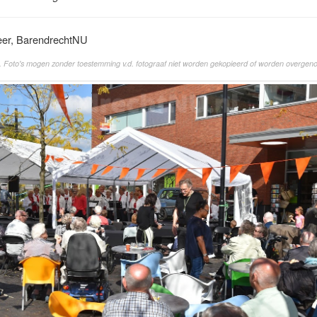
eer, BarendrechtNU
. Foto's mogen zonder toestemming v.d. fotograaf niet worden gekopieerd of worden overgen