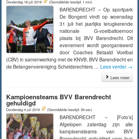
Donderdag 18 juli 2019
(Gemiddelde leestijd: 1 min)
BARENDRECHT – Op sportpark
De Bongerd vindt op woensdag
31 juli het jaarlijks terugkerende
nationale G-voetbaltoernooi
plaats bij BVV Barendrecht. Dit
evenement wordt georganiseerd
door Coaches Betaald Voetbal
(CBV) in samenwerking met de KNVB, BVV Barendrecht en
de Belangenvereniging Scheidsrechters …
Lees verder
→
Lees meer
Kampioensteams BVV Barendrecht
gehuldigd
Donderdag 4 juli 2019
(Gemiddelde leestijd: 39 sec)
BARENDRECHT – [Foto’s]
Afgelopen zaterdag zijn alle
kampioensteams van BVV
Barendrecht gehuldigd voor hun