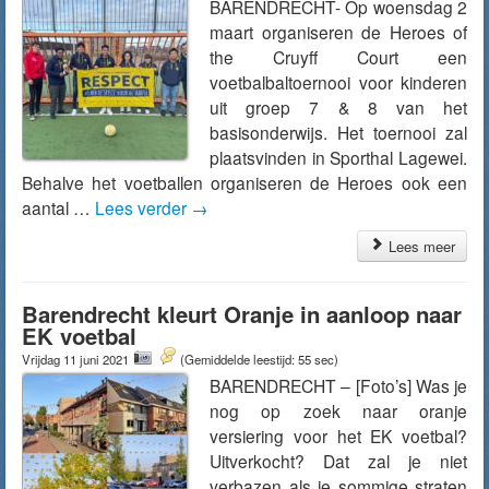
BARENDRECHT- Op woensdag 2
maart organiseren de Heroes of
the Cruyff Court een
voetbalbaltoernooi voor kinderen
uit groep 7 & 8 van het
basisonderwijs. Het toernooi zal
plaatsvinden in Sporthal Lagewei.
Behalve het voetballen organiseren de Heroes ook een
aantal …
Lees verder
→
Lees meer
Barendrecht kleurt Oranje in aanloop naar
EK voetbal
Vrijdag 11 juni 2021
(Gemiddelde leestijd: 55 sec)
BARENDRECHT – [Foto’s] Was je
nog op zoek naar oranje
versiering voor het EK voetbal?
Uitverkocht? Dat zal je niet
verbazen als je sommige straten