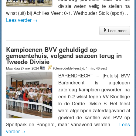
divisie weten veilig te stellen na
winst (uit) bij Achilles Veen: 0-1. Wethouder Stolk (sport) …
Lees verder
→
Lees meer
Kampioenen BVV gehuldigd op
gemeentehuis, volgend seizoen terug in
Tweede Divisie
Maandag 27 mei 2024
(Gemiddelde leestijd: 1 min, 46 sec)
BARENDRECHT – [Foto’s] BVV
Barendrecht is afgelopen
zaterdag kampioen geworden na
een 0-2 winst tegen VV Kloetinge
in de Derde Divisie B. Het feest
werd afgelopen zaterdagavond al
gevierd de kantine van BVV op
Sportpark de Bongerd, maar vanavond werden …
Lees
verder
→