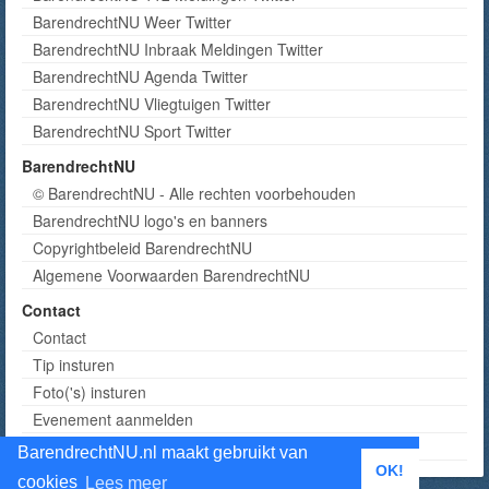
BarendrechtNU Weer Twitter
BarendrechtNU Inbraak Meldingen Twitter
BarendrechtNU Agenda Twitter
BarendrechtNU Vliegtuigen Twitter
BarendrechtNU Sport Twitter
BarendrechtNU
© BarendrechtNU - Alle rechten voorbehouden
BarendrechtNU logo's en banners
Copyrightbeleid BarendrechtNU
Algemene Voorwaarden BarendrechtNU
Contact
Contact
Tip insturen
Foto('s) insturen
Evenement aanmelden
Informatie aanvragen adverteren
BarendrechtNU.nl maakt gebruikt van
OK!
cookies
Lees meer