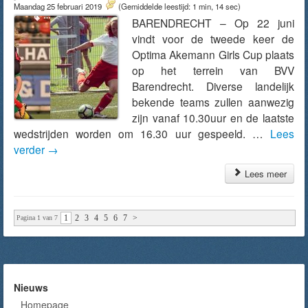
Maandag 25 februari 2019
(Gemiddelde leestijd: 1 min, 14 sec)
BARENDRECHT – Op 22 juni
vindt voor de tweede keer de
Optima Akemann Girls Cup plaats
op het terrein van BVV
Barendrecht. Diverse landelijk
bekende teams zullen aanwezig
zijn vanaf 10.30uur en de laatste
wedstrijden worden om 16.30 uur gespeeld. …
Lees
verder
→
Lees meer
1
2
3
4
5
6
7
>
Pagina 1 van 7
Nieuws
Homepage