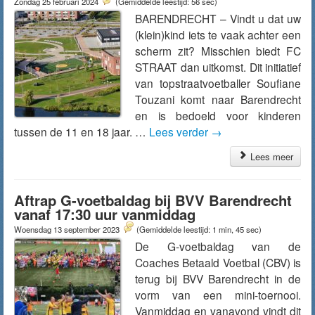
Zondag 25 februari 2024
(Gemiddelde leestijd: 56 sec)
BARENDRECHT – Vindt u dat uw
(klein)kind iets te vaak achter een
scherm zit? Misschien biedt FC
STRAAT dan uitkomst. Dit initiatief
van topstraatvoetballer Soufiane
Touzani komt naar Barendrecht
en is bedoeld voor kinderen
tussen de 11 en 18 jaar. …
Lees verder
→
Lees meer
Aftrap G-voetbaldag bij BVV Barendrecht
vanaf 17:30 uur vanmiddag
Woensdag 13 september 2023
(Gemiddelde leestijd: 1 min, 45 sec)
De G-voetbaldag van de
Coaches Betaald Voetbal (CBV) is
terug bij BVV Barendrecht in de
vorm van een mini-toernooi.
Vanmiddag en vanavond vindt dit