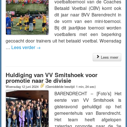
voetbaltoernooi van de Coaches
Betaald Voetbal (CBV) komt ook
dit jaar naar BVV Barendrecht in
de vorm van een mini-toernooi.
Bij dit jaarlijkse toernooi worden
voetballers met een beperking
gecoacht door trainers uit het betaald voetbal. Woensdag
…
Lees verder
→
Lees meer
Huldiging van VV Smitshoek voor
promotie naar 3e divisie
Woensdag 12 juni 2024
(Gemiddelde leestijd: 1 min, 24 sec)
BARENDRECHT – [Foto’s] Het
eerste van VV Smitshoek is
gisteravond gehuldigd op het
gemeentehuis van Barendrecht.
Het team heeft afgelopen
zaterdag promotie naar de 3e