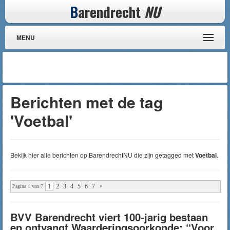
B
arendrecht
NU
MENU
Berichten met de tag
'Voetbal'
Bekijk hier alle berichten op BarendrechtNU die zijn getagged met
Voetbal
.
1
2
3
4
5
6
7
>
Pagina 1 van 7
BVV Barendrecht viert 100-jarig bestaan
en ontvangt Waarderingsoorkonde: “Voor