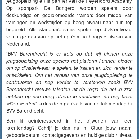
jeugdopleiding en is partner van de Feyenoord Academy.
Op sportpark De Bongerd worden spelers door
deskundige en gediplomeerde trainers door middel van
trainingen en wedstrijden op hoog niveau naar hun top
begeleid. Alle standaardteams spelen op divisieniveau;
sommige daarvan op het op één na hoogste niveau van
Nederland.
“
BVV Barendrecht is er trots op dat wij binnen onze
jeugdopleiding onze spelers het platform kunnen bieden
om op divisieniveau te spelen, te trainen en zich verder te
ontwikkelen. Om het niveau van onze jeugdopleiding te
continueren en nog verder te versterken zoekt BVV
Barendrecht nieuwe talenten uit de regio die het in zich
hebben op een hoog niveau te voetballen én nog beter
willen worden
“, aldus de organisatie van de talentendag bij
BVV Barendrecht.
Ben jij geïnteresseerd in het bijwonen van een
talentendag? Schrijf je dan nu in! Stuur jouw naam,
geboortedatum, contactgegevens en huidige club / niveau