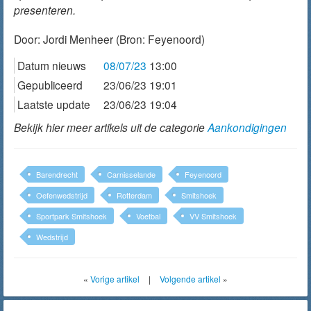
presenteren.
Door:
Jordi Menheer
(Bron: Feyenoord)
Datum nieuws
08/07/23
13:00
Gepubliceerd
23/06/23 19:01
Laatste update
23/06/23 19:04
Bekijk hier meer artikels uit de categorie
Aankondigingen
Barendrecht
Carnisselande
Feyenoord
Oefenwedstrijd
Rotterdam
Smitshoek
Sportpark Smitshoek
Voetbal
VV Smitshoek
Wedstrijd
«
Vorige artikel
|
Volgende artikel
»