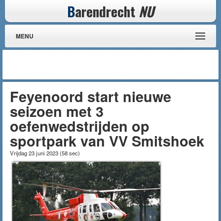
B
arendrecht
NU
MENU
Feyenoord start nieuwe
seizoen met 3
oefenwedstrijden op
sportpark van VV Smitshoek
Vrijdag 23 juni 2023
(
58 sec
)