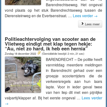
Barendrechtseweg. Het ongeval
vond plaats op het stuk Barendrechtseweg tussen de
Dierensteinweg en de Evertsenstraat. …
Lees verder
→
Lees meer
Politieachtervolging van scooter aan de
Vlietweg eindigt met klap tegen hekje:
“Au, niet zo hard, ik heb een hernia”
Zondag 18 december 2022
(Gemiddelde leestijd: 2 min, 21 sec)
BARENDRECHT – De politie heeft
vanmiddag meerdere meldingen
in Barendrecht gehad over een
groepje scooterrijders die de
verkeersregels aan hun laars
lapte. Voor in ieder geval twee
van hen liep dit met een pijnlijke
valpartij/klapper af. Bij het eerste ongeval …
Lees verder
→