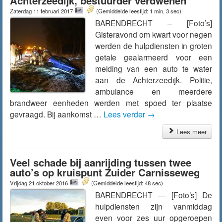
Achterzeedijk, bestuurder verdwenen
Zaterdag 11 februari 2017
(Gemiddelde leestijd: 1 min, 3 sec)
BARENDRECHT – [Foto’s]
Gisteravond om kwart voor negen
werden de hulpdiensten in groten
getale gealarmeerd voor een
melding van een auto te water
aan de Achterzeedijk. Politie,
ambulance en meerdere
brandweer eenheden werden met spoed ter plaatse
gevraagd. Bij aankomst …
Lees verder
→
Lees meer
Veel schade bij aanrijding tussen twee
auto’s op kruispunt Zuider Carnisseweg
Vrijdag 21 oktober 2016
(Gemiddelde leestijd: 48 sec)
BARENDRECHT — [Foto’s] De
hulpdiensten zijn vanmiddag
even voor zes uur opgeroepen