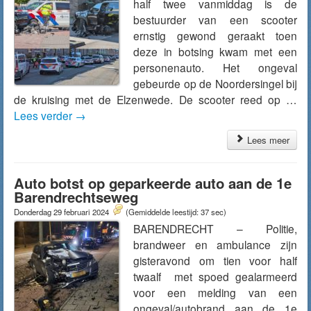
half twee vanmiddag is de
bestuurder van een scooter
ernstig gewond geraakt toen
deze in botsing kwam met een
personenauto. Het ongeval
gebeurde op de Noordersingel bij
de kruising met de Elzenwede. De scooter reed op …
Lees verder
→
Lees meer
Auto botst op geparkeerde auto aan de 1e
Barendrechtseweg
Donderdag 29 februari 2024
(Gemiddelde leestijd: 37 sec)
BARENDRECHT – Politie,
brandweer en ambulance zijn
gisteravond om tien voor half
twaalf met spoed gealarmeerd
voor een melding van een
ongeval/autobrand aan de 1e