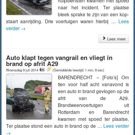
hulpdiensten kwamen met spoed
naar het incident. Ter plaatse
bleek sprake te zijn van een kop-
staart aanrijding. Drie voertuigen waren hierbij …
Lees
verder
→
Lees meer
Auto klapt tegen vangrail en vliegt in
brand op afrit A29
Woensdag 9 juli 2014
(Gemiddelde leestijd: 1 min, 9 sec)
BARENDRECHT – [Foto’s] Om
tien voor half acht vanavond is
een auto in brand gevlogen op de
afrit van de A29.
Brandweervoertuigen uit
Rotterdam en Barendrecht
kwamen met spoed ter plaatse.
Ter plaatse stond een auto in brand op de …
Lees verder
→