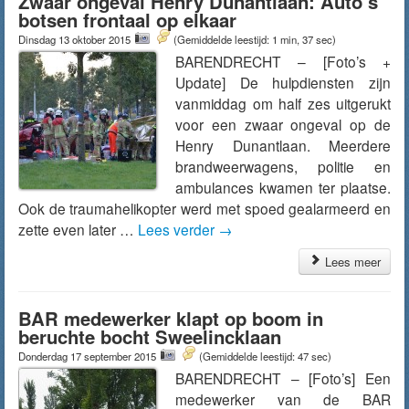
Zwaar ongeval Henry Dunantlaan: Auto’s
botsen frontaal op elkaar
Dinsdag 13 oktober 2015
(Gemiddelde leestijd: 1 min, 37 sec)
BARENDRECHT – [Foto’s +
Update] De hulpdiensten zijn
vanmiddag om half zes uitgerukt
voor een zwaar ongeval op de
Henry Dunantlaan. Meerdere
brandweerwagens, politie en
ambulances kwamen ter plaatse.
Ook de traumahelikopter werd met spoed gealarmeerd en
zette even later …
Lees verder
→
Lees meer
BAR medewerker klapt op boom in
beruchte bocht Sweelincklaan
Donderdag 17 september 2015
(Gemiddelde leestijd: 47 sec)
BARENDRECHT – [Foto’s] Een
medewerker van de BAR