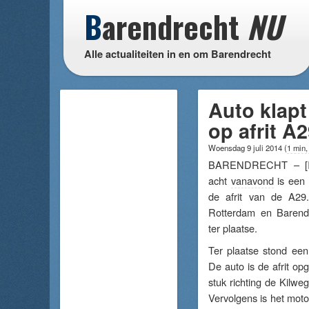
B
arendrecht
NU
Alle actualiteiten in en om Barendrecht
Auto klapt
op afrit A
Woensdag 9 juli 2014
(
1 min,
BARENDRECHT – [
acht
vanavond
is een 
de afrit van de A29.
Rotterdam en Baren
ter plaatse.
Ter plaatse stond een 
De auto is de afrit op
stuk richting de Kilwe
Vervolgens is het mot