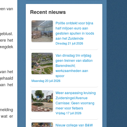
een van
Recent nieuws
Politie ontdekt voor bijna
half miljoen euro aan
eblust.
gestolen spullen in loods
aan het Zuideinde
ere het
Dinsdag 21 juli 2026
 wegdek
Van dinsdag t/m vrijdag
geen treinen van station
Barendrecht;
werkzaamheden aan
 van het
spoor
gehaald
Maandag 20 juli 2026
aan het
Weer aanpassing kruising
Zuidersingel/Avenue
Carnisse: Geen voorrang
meer voor fietsers
melding
Vrijdag 17 juli 2026
 wat er
Nieuw college van B&W