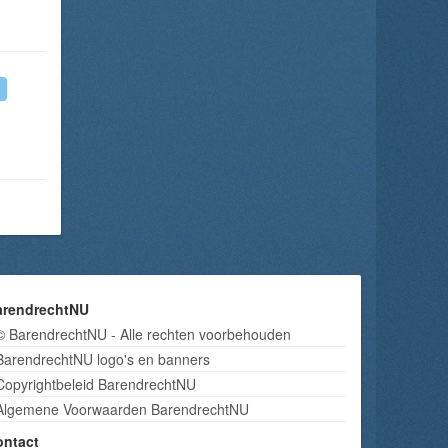
arendrechtNU
© BarendrechtNU - Alle rechten voorbehouden
BarendrechtNU logo's en banners
Copyrightbeleid BarendrechtNU
Algemene Voorwaarden BarendrechtNU
ontact