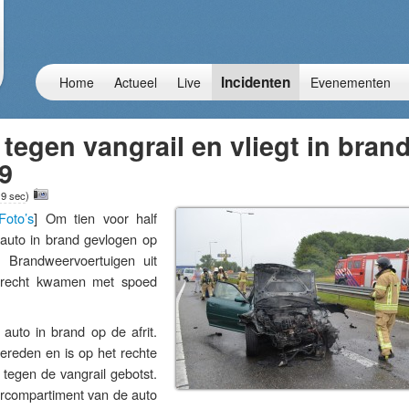
Incidenten
Home
Actueel
Live
Evenementen
 tegen vangrail en vliegt in bran
29
 9 sec
)
Foto’s
] Om tien voor half
auto in brand gevlogen op
 Brandweervoertuigen uit
drecht kwamen met spoed
auto in brand op de afrit.
gereden en is op het rechte
g tegen de vangrail gebotst.
orcompartiment van de auto