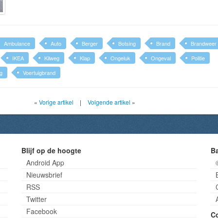
Ambulance
Auto
Berger
Botsing
Brand
Brandweer
IKEA
Kilweg
Klap
Ongeluk
Ongeval
Politie
ig
Voertuigbrand
«
Vorige artikel
|
Volgende artikel
»
Blijf op de hoogte
B
Android App
Nieuwsbrief
RSS
Twitter
Facebook
C