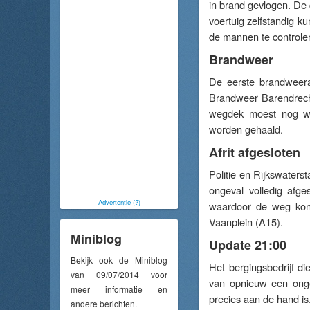
in brand gevlogen. De 
voertuig zelfstandig 
de mannen te controler
Brandweer
De eerste brandweera
Brandweer Barendrecht
wegdek moest nog wo
worden gehaald.
Afrit afgesloten
Politie en Rijkswaters
ongeval volledig afg
-
Advertentie (?)
-
waardoor de weg kon 
Vaanplein (A15).
Miniblog
Update 21:00
Bekijk ook de Miniblog
Het bergingsbedrijf di
van 09/07/2014 voor
van opnieuw een onge
meer informatie en
precies aan de hand is
andere berichten.