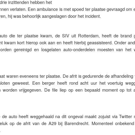
drie inzittenden hebben het
kunnen verlaten. Een ambulance is met spoed ter plaatse gevraagd om 
en, hij was behoorlijk aangeslagen door het incident.
uto die ter plaatse kwam, de SIV uit Rotterdam, heeft de brand g
 kwam kort hierop ook aan en heeft hierbij geassisteerd. Onder and
rden gereinigd en losgelaten auto-onderdelen moesten van het
taat waren eveneens ter plaatse. De afrit is gedurende de afhandeling
esloten geweest. Een berger heeft rond acht uur het voertuig weg
worden vrijgegeven. De file liep op een bepaald moment op tot 
e de auto heeft weggehaald na dit ongeval maakt zojuist via Twitter 
luk op de afrit van de A29 bij Barendrecht. Momenteel onbekend
.