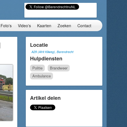
Foto's
Video's
Kaarten
Zoeken
Contact
d
Locatie
A29 (Afrit Kilweg), Barendrecht
Hulpdiensten
Politie
Brandweer
Ambulance
Artikel delen