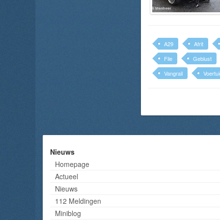
A29
Afrit
File
Geblust
Vangrail
Voertu
Nieuws
Homepage
Actueel
Nieuws
112 Meldingen
Miniblog