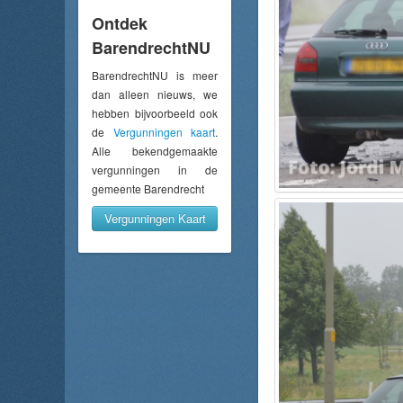
Ontdek
BarendrechtNU
BarendrechtNU is meer
dan alleen nieuws, we
hebben bijvoorbeeld ook
de
Vergunningen kaart
.
Alle bekendgemaakte
vergunningen in de
gemeente Barendrecht
Vergunningen Kaart