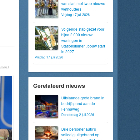
van start met twee nieuwe
wethouders
Vrijdag 17 juli 2026
Volgende stap gezet voor
bijna 2.000 nieuwe
woningen in
Stationstuinen, bouw start
in 2027
Vrijdag 17 juli 2026
omen.)
Gerelateerd nieuws
Uitslaande grote brand in
bedrijfspand aan de
Fennaweg
Donderdag 2 juli 2026
Drie personenauto’s
volledig uitgebrand op