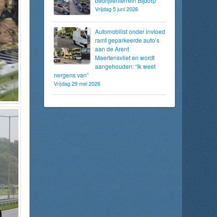
bedrijventerrein Bijdorp
Vrijdag 5 juni 2026
Automobilist onder invloed
ramt geparkeerde auto’s
aan de Arent
Maertensvliet en wordt
aangehouden: “Ik weet
nergens van”
Vrijdag 29 mei 2026