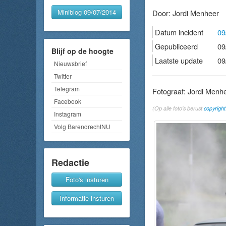
Miniblog 09/07/2014
Door:
Jordi Menheer
Datum incident
09
Gepubliceerd
09
Blijf op de hoogte
Laatste update
09
Nieuwsbrief
Twitter
Telegram
Fotograaf: Jordi Menh
Facebook
(Op alle foto's berust
copyright
Instagram
Volg BarendrechtNU
Redactie
Foto's insturen
Informatie insturen