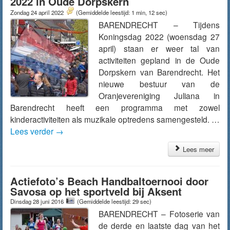
2022 in Oude Dorpskern
Zondag 24 april 2022
(Gemiddelde leestijd: 1 min, 12 sec)
BARENDRECHT – Tijdens
Koningsdag 2022 (woensdag 27
april) staan er weer tal van
activiteiten gepland in de Oude
Dorpskern van Barendrecht. Het
nieuwe bestuur van de
Oranjevereniging Juliana in
Barendrecht heeft een programma met zowel
kinderactiviteiten als muzikale optredens samengesteld. …
Lees verder
→
Lees meer
Actiefoto’s Beach Handbaltoernooi door
Savosa op het sportveld bij Aksent
Dinsdag 28 juni 2016
(Gemiddelde leestijd: 29 sec)
BARENDRECHT – Fotoserie van
de derde en laatste dag van het