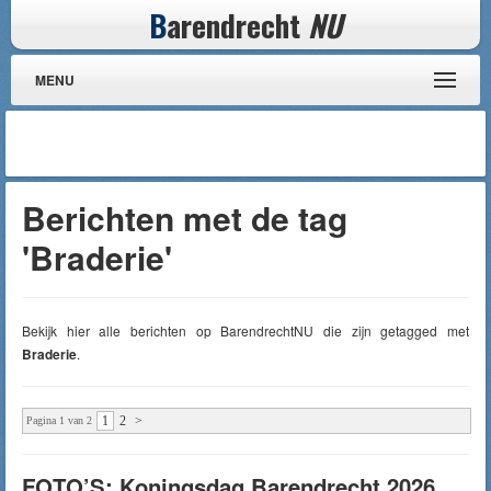
B
arendrecht
NU
MENU
Berichten met de tag
'Braderie'
Bekijk hier alle berichten op BarendrechtNU die zijn getagged met
Braderie
.
1
2
>
Pagina 1 van 2
FOTO’S: Koningsdag Barendrecht 2026