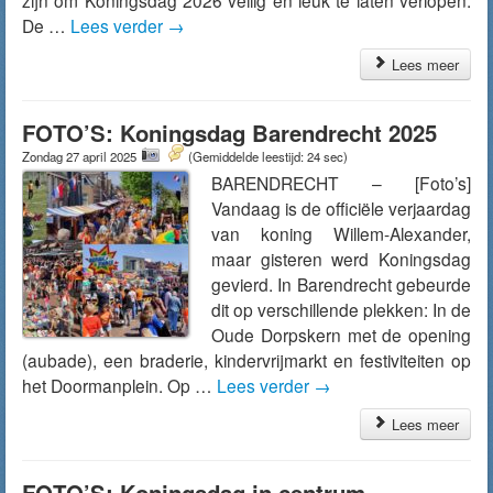
zijn om Koningsdag 2026 veilig en leuk te laten verlopen.
De …
Lees verder
→
Lees meer
FOTO’S: Koningsdag Barendrecht 2025
Zondag 27 april 2025
(Gemiddelde leestijd: 24 sec)
BARENDRECHT – [Foto’s]
Vandaag is de officiële verjaardag
van koning Willem-Alexander,
maar gisteren werd Koningsdag
gevierd. In Barendrecht gebeurde
dit op verschillende plekken: In de
Oude Dorpskern met de opening
(aubade), een braderie, kindervrijmarkt en festiviteiten op
het Doormanplein. Op …
Lees verder
→
Lees meer
FOTO’S: Koningsdag in centrum