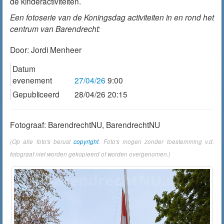
de kinderactiviteiten.
Een fotoserie van de Koningsdag activiteiten in en rond het
centrum van Barendrecht:
Door:
Jordi Menheer
Datum
evenement
27/04/26
9:00
Gepubliceerd
28/04/26 20:15
Fotograaf: BarendrechtNU, BarendrechtNU
(Op alle foto's berust
copyright
. Foto's mogen zonder toestemming v.d.
fotograaf niet worden gekopieerd of worden overgenomen.)