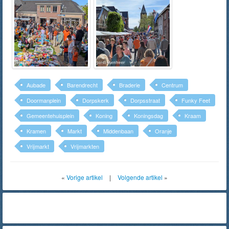
Aubade
Barendrecht
Braderie
Centrum
Doormanplein
Dorpskerk
Dorpsstraat
Funky Feet
Gemeentehuisplein
Koning
Koningsdag
Kraam
Kramen
Markt
Middenbaan
Oranje
Vrijmarkt
Vrijmarkten
«
Vorige artikel
|
Volgende artikel
»