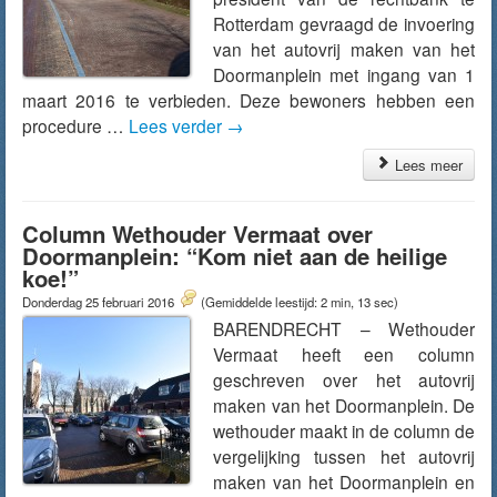
Rotterdam gevraagd de invoering
van het autovrij maken van het
Doormanplein met ingang van 1
maart 2016 te verbieden. Deze bewoners hebben een
procedure …
Lees verder
→
Lees meer
Column Wethouder Vermaat over
Doormanplein: “Kom niet aan de heilige
koe!”
Donderdag 25 februari 2016
(Gemiddelde leestijd: 2 min, 13 sec)
BARENDRECHT – Wethouder
Vermaat heeft een column
geschreven over het autovrij
maken van het Doormanplein. De
wethouder maakt in de column de
vergelijking tussen het autovrij
maken van het Doormanplein en