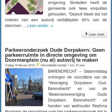
omgeving. Sindsdien heeft de
gemeente ook twee enquêtes
gehouden. “Daaruit bleek dat het
creëren van een autovrij verblijfsplein 60% van de
stemmen …
Lees verder
→
Lees meer
Parkeeronderzoek Oude Dorpskern: Geen
parkeerruimte in directe omgeving om
Doormanplein (nu al) autovrij te maken
Vrijdag 15 februari 2019
(Gemiddelde leestijd: 1 min, 37 sec)
BARENDRECHT – Gistermiddag
ontvingen de voorzitters van de
“Vereniging Dorpskern Oud-
Barendrecht” en van de
“Bewonersvereniging Oude
Dorpskern Barendrecht” uit
handen van wethouder Reshma
Roopram de rapportage over het parkeeronderzoek dat in