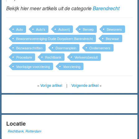
Bekijk hier meer artikels uit de categorie
Barendrecht
Auto
Auto's
Autovrij
Beroep
Bewoners
Bewonersvereniging Oude Dorpskern Barendrecht
Bezwaar
Bezwaarschriften
Doormanplein
Ondernemers
Procedure
Rechtbank
Verkeersbesluit
Voorlopige voorziening
Voorziening
«
Vorige artikel
|
Volgende artikel
»
Locatie
Rechtbank, Rotterdam