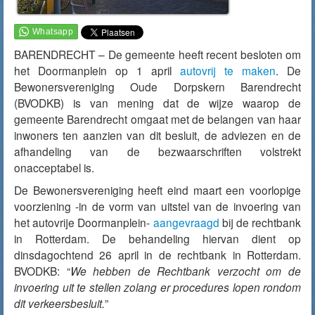
BARENDRECHT – De gemeente heeft recent besloten om
het Doormanplein op 1 april
autovrij te maken
. De
Bewonersvereniging Oude Dorpskern Barendrecht
(BVODKB) is van mening dat de wijze waarop de
gemeente Barendrecht omgaat met de belangen van haar
inwoners ten aanzien van dit besluit, de adviezen en de
afhandeling van de bezwaarschriften volstrekt
onacceptabel is.
De Bewonersvereniging heeft eind maart een voorlopige
voorziening -in de vorm van uitstel van de invoering van
het autovrije Doormanplein-
aangevraagd
bij de rechtbank
in Rotterdam. De behandeling hiervan dient op
dinsdagochtend 26 april in de rechtbank in Rotterdam.
BVODKB: “
We hebben de Rechtbank verzocht om de
invoering uit te stellen zolang er procedures lopen rondom
dit verkeersbesluit.
”