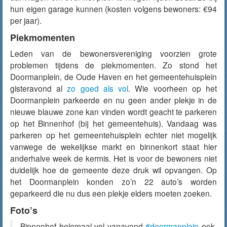
hun eigen garage kunnen (kosten volgens bewoners: €94
per jaar).
Piekmomenten
Leden van de bewonersvereniging voorzien grote
problemen tijdens de piekmomenten. Zo stond het
Doormanplein, de Oude Haven en het gemeentehuisplein
gisteravond
al
zo goed als vol
. Wie voorheen op het
Doormanplein parkeerde en nu geen ander plekje in de
nieuwe blauwe zone kan vinden wordt geacht te parkeren
op het Binnenhof (bij het gemeentehuis).
Vandaag
was
parkeren op het gemeentehuisplein echter niet mogelijk
vanwege de wekelijkse markt en binnenkort staat hier
anderhalve week de kermis. Het is voor de bewoners niet
duidelijk hoe de gemeente deze druk wil opvangen. Op
het Doormanplein konden zo’n 22 auto’s worden
geparkeerd die nu dus een plekje elders moeten zoeken.
Foto’s
Binnenhof helemaal vol
vanavond
#doormanplein
ook,