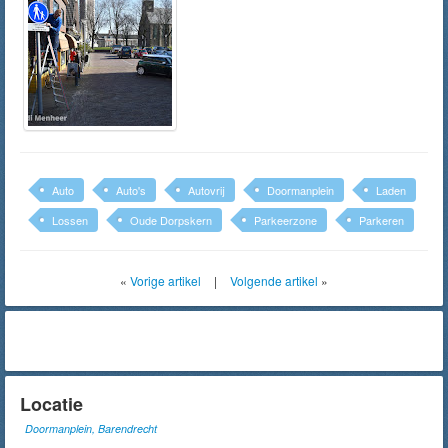
Auto
Auto's
Autovrij
Doormanplein
Laden
Lossen
Oude Dorpskern
Parkeerzone
Parkeren
«
Vorige artikel
|
Volgende artikel
»
Locatie
Doormanplein, Barendrecht