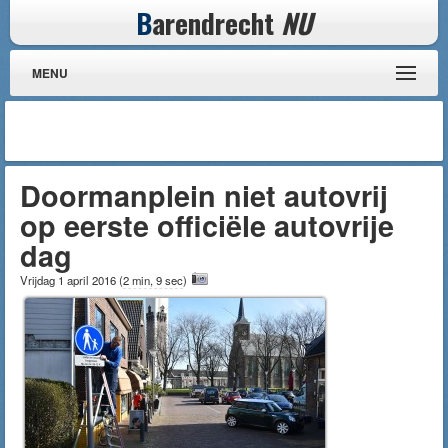
B
arendrecht
NU
MENU
Doormanplein niet autovrij
op eerste officiële autovrije
dag
Vrijdag 1 april 2016
(
2 min, 9 sec
)