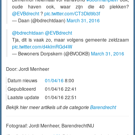
oude haven ook, waar zijn die 40 plekken?
@EVBdrecht
?
pic.twitter.com/CT3Dld9b3f
— Daan (@bdrechtdaan)
March 31, 2016
@bdrechtdaan
@EVBdrecht
Tja, dit is vaak zo, maar volgens gemeente zeldzaam
pic.twitter.com/d4kImRGd4W
— Bewoners Dorpskern (@BVODKB)
March 31, 2016
Door:
Jordi Menheer
Datum nieuws
01/04/16
8:00
Gepubliceerd
01/04/16 22:41
Laatste update
01/04/16 22:51
Bekijk hier meer artikels uit de categorie
Barendrecht
Fotograaf: Jordi Menheer, BarendrechtNU