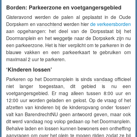
Borden: Parkeerzone en voetgangersgebied
Gisteravond werden de palen al geplaatst in de Oude
Dorpskern en
vanochtend
werden hier
de verkeersborden
aan opgehangen: het deel van de Dorpsstaat bij het
Doormanplein en het weggetje naar de Dorpskerk zijn nu
een parkeerzone. Het is hier verplicht om te parkeren in de
blauwe vakken en een parkeerkaart te gebruiken om
maximaal 2 uur te parkeren.
‘Kinderen lossen’
Parkeren op het Doormanplein is sinds
vandaag
officieel
niet langer toegestaan, dit gebied is nu een
voetgangersgebied. Er mag alleen tussen 8:00 uur en
12:00 uur worden geladen en gelost. Op de vraag of het
afzetten van kinderen bij de kinderopvang onder ‘lossen’
valt kan BarendrechtNU geen antwoord geven, maar ook
dit werd
vandaag
nog volop gedaan op het Doormanplein.
Behalve laden en lossen kunnen bewoners een ontheffing
aanvragen om over het plein te mogen rijden zodat ze bij