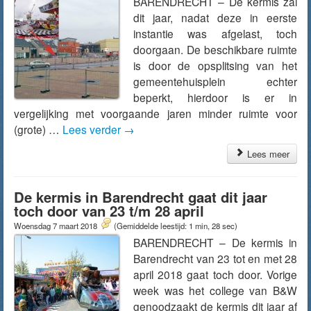
BARENDRECHT – De kermis zal
dit jaar, nadat deze in eerste
instantie was afgelast, toch
doorgaan. De beschikbare ruimte
is door de opsplitsing van het
gemeentehuisplein echter
beperkt, hierdoor is er in
vergelijking met voorgaande jaren minder ruimte voor
(grote) …
Lees verder
→
Lees meer
De kermis in Barendrecht gaat dit jaar
toch door van 23 t/m 28 april
Woensdag 7 maart 2018
(Gemiddelde leestijd: 1 min, 28 sec)
BARENDRECHT – De kermis in
Barendrecht van 23 tot en met 28
april 2018 gaat toch door. Vorige
week was het college van B&W
genoodzaakt de kermis dit jaar af