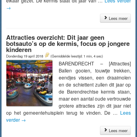
elkaar gezet. De kermis staat dit jaar van …
Lees verder
→
Lees meer
Attracties overzicht: Dit jaar geen
botsauto’s op de kermis, focus op jongere
kinderen
Donderdag 19 april 2018
(Gemiddelde leestijd: 1 min, 4 sec)
BARENDRECHT – [Attracties]
Ballen gooien, touwtje trekken,
eendjes vissen, een draaimolen
en de schiettent zullen dit jaar op
de Barendrechtse kermis staan,
maar een aantal oude vertrouwde
grotere attracties zijn dit jaar niet
op het gemeentehuisplein terug te vinden. De …
Lees
verder
→
Lees meer