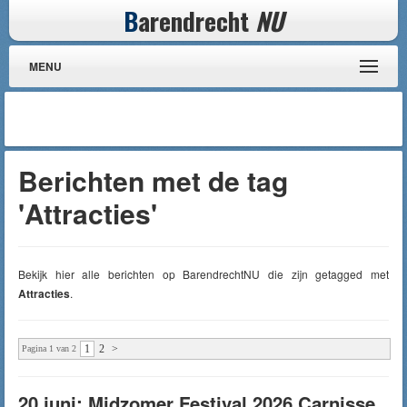
B
arendrecht
NU
MENU
Berichten met de tag
'Attracties'
Bekijk hier alle berichten op BarendrechtNU die zijn getagged met
Attracties
.
1
2
>
Pagina 1 van 2
20 juni: Midzomer Festival 2026 Carnisse