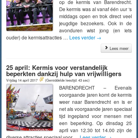
op de kermis van Barendrecht.
De kermis was al vanaf één uur ‘s
middags open en trok direct veel
jeugdige bezoekers. Ook in de
avonduren wist jong (en iets
ouder) de kermisattracties …
Lees verder
→
Lees meer
25 april: Kermis voor verstandelijk
beperkten dankzij hulp van vrijwilligers
Vrijdag 14 april 2017
(Gemiddelde leestijd: 43 sec)
BARENDRECHT – Evenals
voorgaande jaren komt de kermis
weer naar Barendrecht en is er
net als voorgaande jaren speciaal
tijd ingepland voor mensen met
een beperking. Op dinsdag 25
april van 12.30 tot 14.00 zijn de
diverse attracties speciaal voor …
Lees verder
→