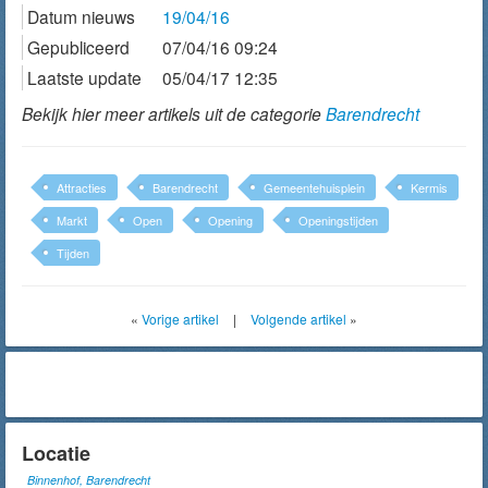
Datum nieuws
19/04/16
Gepubliceerd
07/04/16 09:24
Laatste update
05/04/17 12:35
Bekijk hier meer artikels uit de categorie
Barendrecht
Attracties
Barendrecht
Gemeentehuisplein
Kermis
Markt
Open
Opening
Openingstijden
Tijden
«
Vorige artikel
|
Volgende artikel
»
Locatie
Binnenhof, Barendrecht