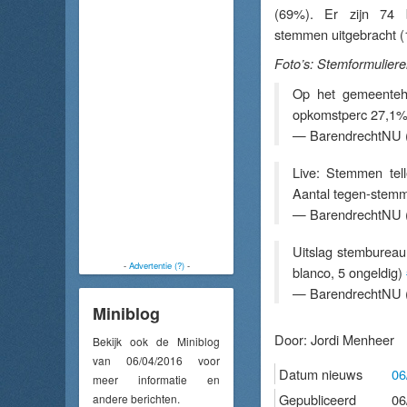
(69%). Er zijn 74 
stemmen uitgebracht (
Foto’s: Stemformuliere
Op het gemeenteh
opkomstperc 27,1%
— BarendrechtNU 
Live: Stemmen te
Aantal tegen-stem
— BarendrechtNU 
Uitslag stemburea
-
Advertentie (?)
-
blanco, 5 ongeldig)
— BarendrechtNU 
Miniblog
Door:
Jordi Menheer
Bekijk ook de Miniblog
van 06/04/2016 voor
Datum nieuws
06
meer informatie en
Gepubliceerd
06
andere berichten.