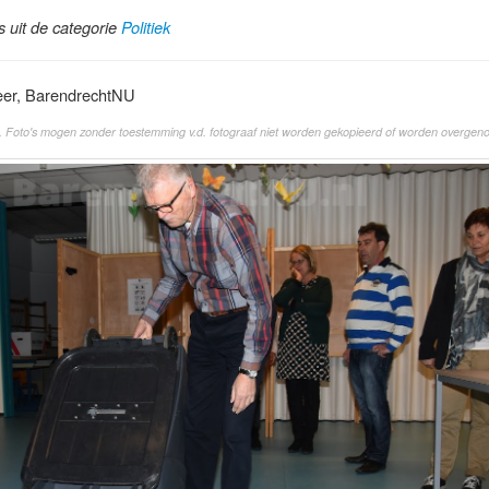
ls uit de categorie
Politiek
eer, BarendrechtNU
. Foto's mogen zonder toestemming v.d. fotograaf niet worden gekopieerd of worden overgen