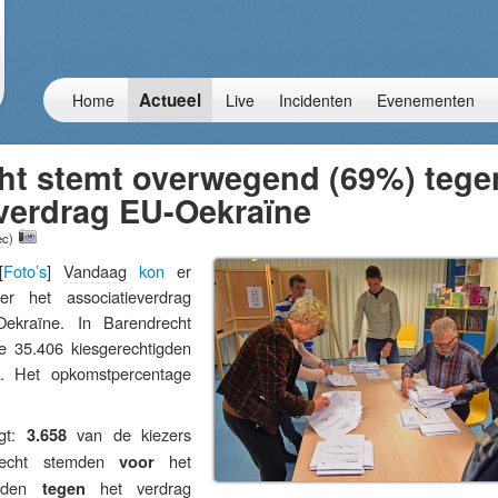
Actueel
Home
Live
Incidenten
Evenementen
ht stemt overwegend (69%) tege
everdrag EU-Oekraïne
ec
)
[
Foto’s
]
Vandaag
kon
er
r het associatieverdrag
kraïne. In Barendrecht
 35.406 kiesgerechtigden
. Het opkomstpercentage
lgt:
van de kiezers
3.658
drecht stemden
het
voor
mden
het verdrag
tegen