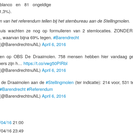
blanco en 81 ongeldige
1,3%).
n van het referendum tellen bij het stembureau aan de Stellingmolen.
uis wachten ze nog op formulieren van 2 stemlocaties. ZONDER
, waarvan bijna 69% tegen.
#Barendrecht
(@BarendrechtnuNL)
April 6, 2016
llen op OBS De Draaimolen. 758 mensen hebben hier
vandaag
ge
mers zijn h…
https://t.co/vwg50PIRbl
(@BarendrechtnuNL)
April 6, 2016
u de Draaimolen aan de
#Stellingmolen
(ter indicatie): 214 voor, 531 
#Barendrecht
#Referendum
(@BarendrechtnuNL)
April 6, 2016
/04/16
21:00
/04/16 23:49