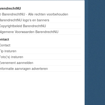
arendrechtNU
© BarendrechtNU - Alle rechten voorbehouden
BarendrechtNU logo's en banners
Copyrightbeleid BarendrechtNU
Algemene Voorwaarden BarendrechtNU
ontact
Contact
Tip insturen
Foto('s) insturen
Evenement aanmelden
Informatie aanvragen adverteren