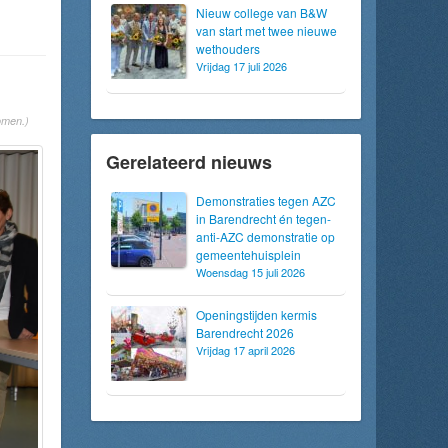
Nieuw college van B&W
van start met twee nieuwe
wethouders
Vrijdag 17 juli 2026
omen.)
Gerelateerd nieuws
Demonstraties tegen AZC
in Barendrecht én tegen-
anti-AZC demonstratie op
gemeentehuisplein
Woensdag 15 juli 2026
Openingstijden kermis
Barendrecht 2026
Vrijdag 17 april 2026