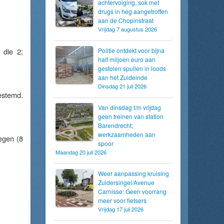
achtervolging, sok met
drugs in heg aangetroffen
aan de Chopinstraat
Vrijdag 7 augustus 2026
 die 2;
Politie ontdekt voor bijna
half miljoen euro aan
gestolen spullen in loods
aan het Zuideinde
Dinsdag 21 juli 2026
stemd.
Van dinsdag t/m vrijdag
geen treinen van station
Barendrecht;
werkzaamheden aan
tegen (8
spoor
Maandag 20 juli 2026
Weer aanpassing kruising
Zuidersingel/Avenue
Carnisse: Geen voorrang
meer voor fietsers
Vrijdag 17 juli 2026