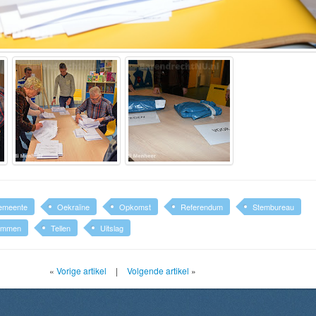
emeente
Oekraïne
Opkomst
Referendum
Stembureau
emmen
Tellen
Uitslag
«
Vorige artikel
|
Volgende artikel
»