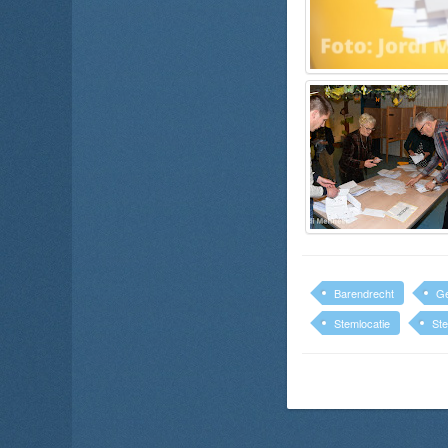
Barendrecht
G
Stemlocatie
St