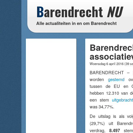
B
arendrecht
NU
Alle actualiteiten in en om Barendrecht
Barendrec
associati
Woensdag 6 april 2016
(
39 s
BARENDRECHT – 
worden
gestemd
ove
tussen de EU en Oe
hebben 12.310 van de
een stem
uitgebracht
was 34,77%.
De uitslag is als vo
(29,7%) uit Baren
verdrag,
ste
8.497