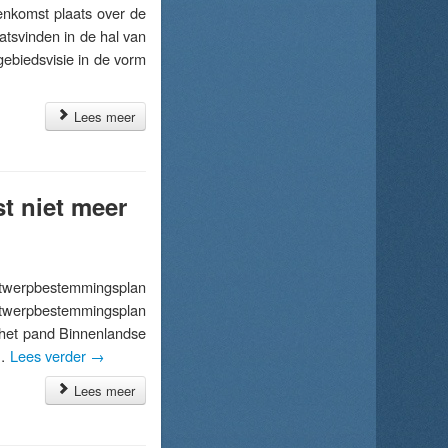
nkomst plaats over de
aatsvinden in de hal van
ebiedsvisie in de vorm
Lees meer
t niet meer
twerpbestemmingsplan
ontwerpbestemmingsplan
 het pand Binnenlandse
 …
Lees verder
→
Lees meer