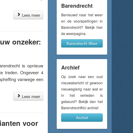
Barendrecht
Lees meer
Benieuwd naar het weer
en de voorspellingen in
Barendrecht? Bekijk hier
de weerpagina.
uw onzeker:
Barendrecht Weer
endrecht is opnieuw
Archief
 te treden. Ongeveer 4
Op zoek naar een oud
opheffing vanwege een
nieuwsbericht of gewoon
nieuwsgierig naar wat er
in het verleden is
Lees meer
gebeurd? Bekijk dan het
BarendrechtNU archief.
Archief
rianten voor