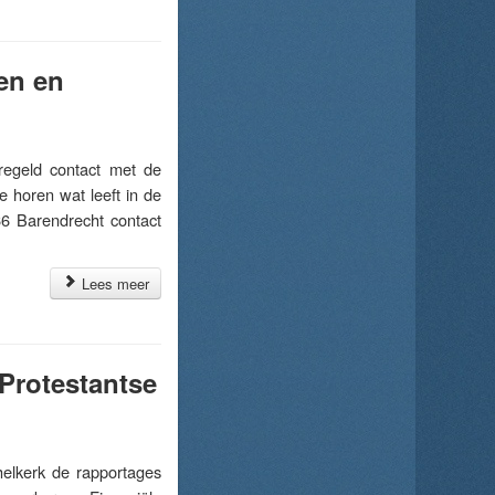
en en
egeld contact met de
 horen wat leeft in de
66 Barendrecht contact
Lees meer
Protestantse
lkerk de rapportages