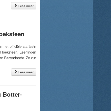
Lees meer
oeksteen
t officiële startsein
Hoeksteen. Leerlingen
n Barendrecht. Ze zijn
Lees meer
 Botter-