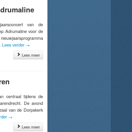
Adrumaline
aarsconcert van de
ep Adrumaline voor de
rd nieuwjaarsprogramma
 …
Lees verder
→
Lees meer
ren
centraal tijdens de
Barendrecht. De avond
zaal van de Dorpskerk
rder
→
Lees meer