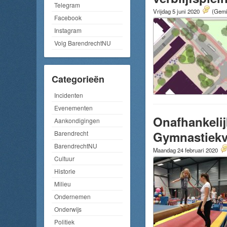
Telegram
Vrijdag 5 juni 2020
(Gemid
Facebook
Instagram
Volg BarendrechtNU
Categorieën
Incidenten
Evenementen
Onafhankeli
Aankondigingen
Gymnastiekv
Barendrecht
BarendrechtNU
Maandag 24 februari 2020
Cultuur
Historie
Milieu
Ondernemen
Onderwijs
Politiek