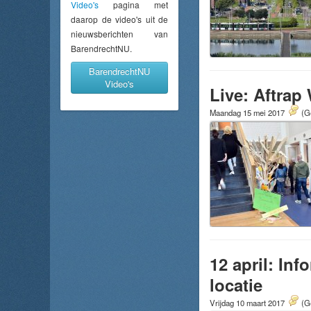
Video's
pagina met
daarop de video's uit de
nieuwsberichten van
BarendrechtNU.
BarendrechtNU
Video's
Live: Aftra
Maandag 15 mei 2017
(G
12 april: In
locatie
Vrijdag 10 maart 2017
(G