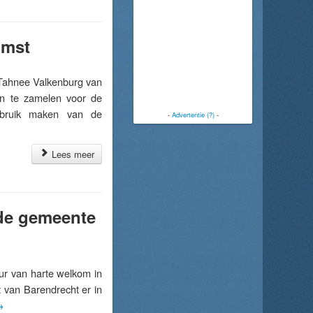
omst
ahnee Valkenburg van
in te zamelen voor de
bruik maken van de
-
Advertentie (?)
-
Lees meer
 de gemeente
r van harte welkom in
 van Barendrecht er in
→