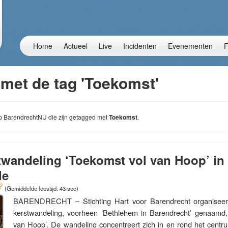
Home
Actueel
Live
Incidenten
Evenementen
F
 met de tag 'Toekomst'
 op BarendrechtNU die zijn getagged met
Toekomst
.
twandeling ‘Toekomst vol van Hoop’ in
de
(Gemiddelde leestijd: 43 sec)
BARENDRECHT – Stichting Hart voor Barendrecht organiseer
kerstwandeling, voorheen ‘Bethlehem in Barendrecht’ genaamd, 
van Hoop’. De wandeling concentreert zich in en rond het centr