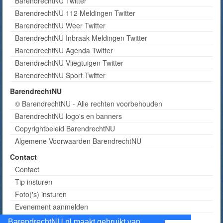
BarendrechtNU Twitter
BarendrechtNU 112 Meldingen Twitter
BarendrechtNU Weer Twitter
BarendrechtNU Inbraak Meldingen Twitter
BarendrechtNU Agenda Twitter
BarendrechtNU Vliegtuigen Twitter
BarendrechtNU Sport Twitter
BarendrechtNU
© BarendrechtNU - Alle rechten voorbehouden
BarendrechtNU logo's en banners
Copyrightbeleid BarendrechtNU
Algemene Voorwaarden BarendrechtNU
Contact
Contact
Tip insturen
Foto('s) insturen
Evenement aanmelden
Informatie aanvragen adverteren
BarendrechtNU.nl maakt gebruikt van