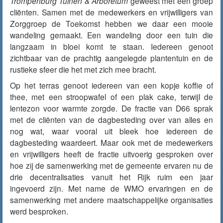
Trompenburg Tuinen & Arboretum
geweest met een groep
cliënten. Samen met de medewerkers en vrijwilligers van
Zorggroep de Toekomst hebben we daar een mooie
wandeling gemaakt. Een wandeling door een tuin die
langzaam in bloei komt te staan. Iedereen genoot
zichtbaar van de prachtig aangelegde plantentuin en de
rustieke sfeer die het met zich mee bracht.
Op het terras genoot iedereen van een kopje koffie of
thee, met een stroopwafel of een plak cake, terwijl de
lentezon voor warmte zorgde. De fractie van D66 sprak
met de cliënten van de dagbesteding over van alles en
nog wat, waar vooral uit bleek hoe iedereen de
dagbesteding waardeert. Maar ook met de medewerkers
en vrijwilligers heeft de fractie uitvoerig gesproken over
hoe zij de samenwerking met de gemeente ervaren nu de
drie decentralisaties vanuit het Rijk ruim een jaar
ingevoerd zijn. Met name de WMO ervaringen en de
samenwerking met andere maatschappelijke organisaties
werd besproken.