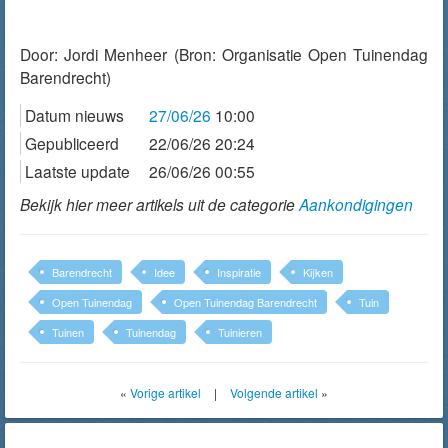
Door:
Jordi Menheer
(Bron: Organisatie Open Tuinendag
Barendrecht)
Datum nieuws
27/06/26
10:00
Gepubliceerd
22/06/26 20:24
Laatste update
26/06/26 00:55
Bekijk hier meer artikels uit de categorie
Aankondigingen
Barendrecht
Idee
Inspiratie
Kijken
Open Tuinendag
Open Tuinendag Barendrecht
Tuin
Tuinen
Tuinendag
Tuinieren
«
Vorige artikel
|
Volgende artikel
»