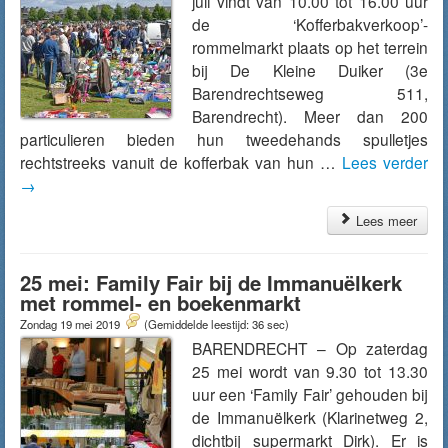
juli vindt van 10.00 tot 16.00 uur
de ‘Kofferbakverkoop’-
rommelmarkt plaats op het terrein
bij De Kleine Duiker (3e
Barendrechtseweg 511,
Barendrecht). Meer dan 200
particulieren bieden hun tweedehands spulletjes
rechtstreeks vanuit de kofferbak van hun …
Lees verder
→
Lees meer
25 mei: Family Fair bij de Immanuëlkerk
met rommel- en boekenmarkt
Zondag 19 mei 2019
(Gemiddelde leestijd: 36 sec)
BARENDRECHT – Op zaterdag
25 mei wordt van 9.30 tot 13.30
uur een ‘Family Fair’ gehouden bij
de Immanuëlkerk (Klarinetweg 2,
dichtbij supermarkt Dirk). Er is