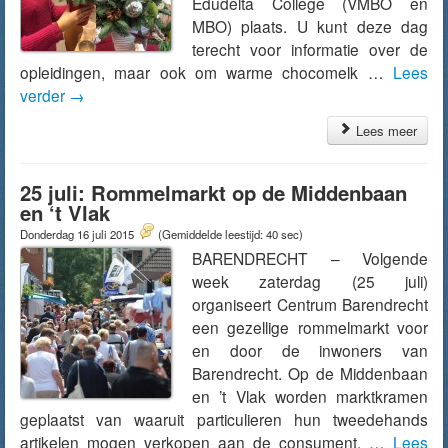
Edudelta College (VMBO en
MBO) plaats. U kunt deze dag
terecht voor informatie over de
opleidingen, maar ook om warme chocomelk …
Lees
verder
→
Lees meer
25 juli: Rommelmarkt op de Middenbaan
en ‘t Vlak
Donderdag 16 juli 2015
(Gemiddelde leestijd: 40 sec)
BARENDRECHT – Volgende
week zaterdag (25 juli)
organiseert Centrum Barendrecht
een gezellige rommelmarkt voor
en door de inwoners van
Barendrecht. Op de Middenbaan
en ’t Vlak worden marktkramen
geplaatst van waaruit particulieren hun tweedehands
artikelen mogen verkopen aan de consument. …
Lees