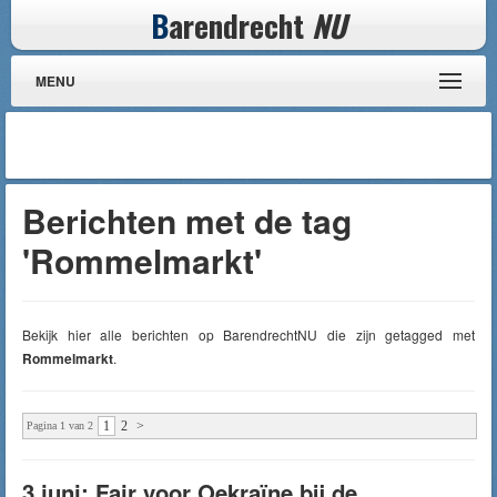
B
arendrecht
NU
MENU
Berichten met de tag
'Rommelmarkt'
Bekijk hier alle berichten op BarendrechtNU die zijn getagged met
Rommelmarkt
.
1
2
>
Pagina 1 van 2
3 juni: Fair voor Oekraïne bij de