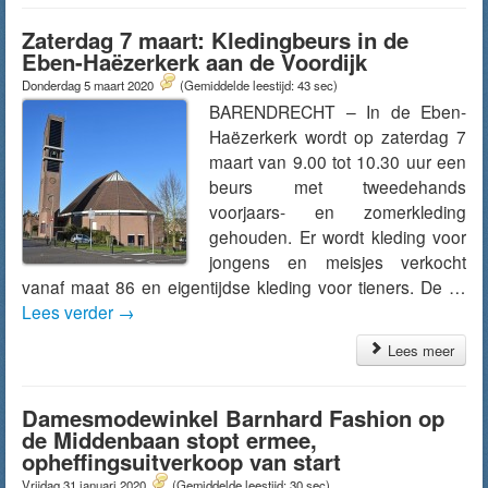
Zaterdag 7 maart: Kledingbeurs in de
Eben-Haëzerkerk aan de Voordijk
Donderdag 5 maart 2020
(Gemiddelde leestijd: 43 sec)
BARENDRECHT – In de Eben-
Haëzerkerk wordt op zaterdag 7
maart van 9.00 tot 10.30 uur een
beurs met tweedehands
voorjaars- en zomerkleding
gehouden. Er wordt kleding voor
jongens en meisjes verkocht
vanaf maat 86 en eigentijdse kleding voor tieners. De …
Lees verder
→
Lees meer
Damesmodewinkel Barnhard Fashion op
de Middenbaan stopt ermee,
opheffingsuitverkoop van start
Vrijdag 31 januari 2020
(Gemiddelde leestijd: 30 sec)