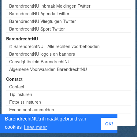
BarendrechtNU Inbraak Meldingen Twitter
BarendrechtNU Agenda Twitter
BarendrechtNU Vliegtuigen Twitter
BarendrechtNU Sport Twitter
BarendrechtNU
© BarendrechtNU - Alle rechten voorbehouden
BarendrechtNU logo's en banners
Copyrightbeleid BarendrechtNU
Algemene Voorwaarden BarendrechtNU
Contact
Contact
Tip insturen
Foto('s) insturen
Evenement aanmelden
Informatie aanvragen adverteren
BarendrechtNU.nl maakt gebruikt van
OK!
cookies
Lees meer