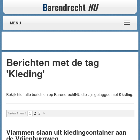
B
arendrecht
NU
MENU
Berichten met de tag
'Kleding'
Bekijk hier alle berichten op BarendrechtNU die zijn getagged met
Kleding
.
1
2
3
>
Pagina 1 van 3
Vlammen slaan uit kledingcontainer aan
de Vrijenburgweg