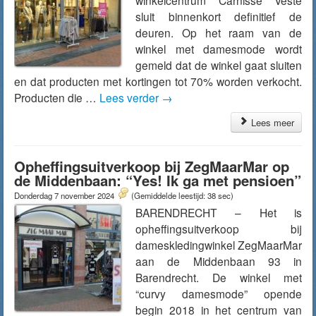
winkelcentrum Carnisse Veste
sluit binnenkort definitief de
deuren. Op het raam van de
winkel met damesmode wordt
gemeld dat de winkel gaat sluiten
en dat producten met kortingen tot 70% worden verkocht.
Producten die …
Lees verder
→
Lees meer
Opheffingsuitverkoop bij ZegMaarMar op
de Middenbaan: “Yes! Ik ga met pensioen”
Donderdag 7 november 2024
(Gemiddelde leestijd: 38 sec)
BARENDRECHT – Het is
opheffingsuitverkoop bij
dameskledingwinkel ZegMaarMar
aan de Middenbaan 93 in
Barendrecht. De winkel met
“curvy damesmode” opende
begin 2018 in het centrum van