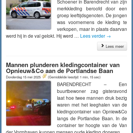
Schoener in Barendrecht van zijn
merkkleding beroofd door een
groep leeftijdsgenoten. De jongen
was voornemens de kleding te
verkopen, maar in plaats daarvan
werd hij in de val gelokt. Hij werd …
Lees verder
→
Lees meer
Mannen plunderen kledingcontainer van
Opnieuw&Co aan de Portlandse Baan
Donderdag 15 mei 2025
(Gemiddelde leestijd: 1 min, 15 sec)
BARENDRECHT – Een
buurtbewoner zag gisteravond
laat hoe twee mannen druk bezig
waren met het leeghalen van de
kledingcontainer van Opniew&Co
langs de Portlandse Baan. In de
container ter hoogte van de Van
der Vormhaven kunnen mensen oude kleding doneren. …