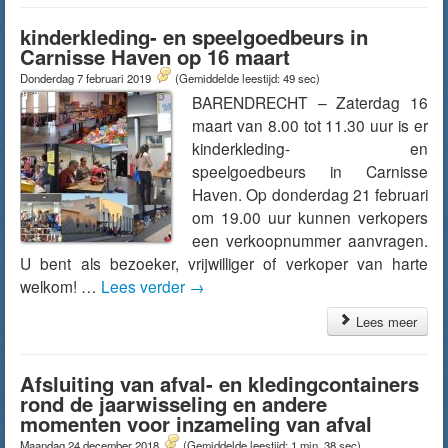
kinderkleding- en speelgoedbeurs in
Carnisse Haven op 16 maart
Donderdag 7 februari 2019
(Gemiddelde leestijd: 49 sec)
BARENDRECHT – Zaterdag 16
maart van 8.00 tot 11.30 uur is er
kinderkleding- en
speelgoedbeurs in Carnisse
Haven. Op donderdag 21 februari
om 19.00 uur kunnen verkopers
een verkoopnummer aanvragen.
U bent als bezoeker, vrijwilliger of verkoper van harte
welkom! …
Lees verder
→
Lees meer
Afsluiting van afval- en kledingcontainers
rond de jaarwisseling en andere
momenten voor inzameling van afval
Maandag 24 december 2018
(Gemiddelde leestijd: 1 min, 38 sec)