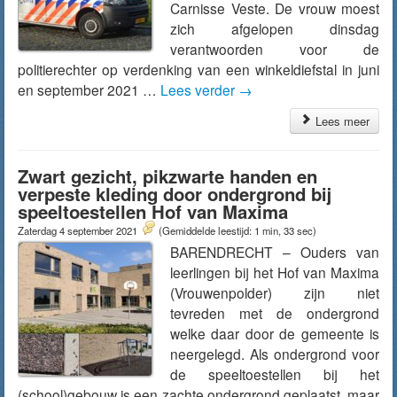
Carnisse Veste. De vrouw moest
zich afgelopen dinsdag
verantwoorden voor de
politierechter op verdenking van een winkeldiefstal in juni
en september 2021 …
Lees verder
→
Lees meer
Zwart gezicht, pikzwarte handen en
verpeste kleding door ondergrond bij
speeltoestellen Hof van Maxima
Zaterdag 4 september 2021
(Gemiddelde leestijd: 1 min, 33 sec)
BARENDRECHT – Ouders van
leerlingen bij het Hof van Maxima
(Vrouwenpolder) zijn niet
tevreden met de ondergrond
welke daar door de gemeente is
neergelegd. Als ondergrond voor
de speeltoestellen bij het
(school)gebouw is een zachte ondergrond geplaatst, maar