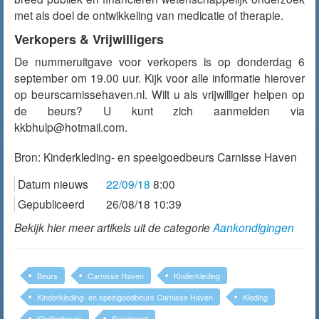
met als doel de ontwikkeling van medicatie of therapie.
Verkopers & Vrijwilligers
De nummeruitgave voor verkopers is op donderdag 6
september om 19.00 uur. Kijk voor alle informatie hierover
op beurscarnissehaven.nl. Wilt u als vrijwilliger helpen op
de beurs? U kunt zich aanmelden via
kkbhulp@hotmail.com.
Bron:
Kinderkleding- en speelgoedbeurs Carnisse Haven
Datum nieuws
22/09/18
8:00
Gepubliceerd
26/08/18 10:39
Bekijk hier meer artikels uit de categorie
Aankondigingen
Beurs
Carnisse Haven
Kinderkleding
Kinderkleding- en speelgoedbeurs Carnisse Haven
Kleding
Kledingbeurs
Speelgoed