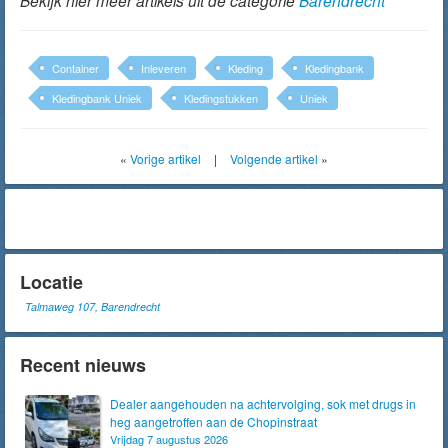
Bekijk hier meer artikels uit de categorie
Barendrecht
Container
Inleveren
Kleding
Kledingbank
Kledingbank Uniek
Kledingstukken
Uniek
«
Vorige artikel
|
Volgende artikel
»
Locatie
Talmaweg 107, Barendrecht
Recent nieuws
Dealer aangehouden na achtervolging, sok met drugs in
heg aangetroffen aan de Chopinstraat
Vrijdag 7 augustus 2026