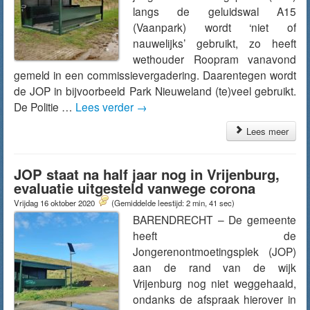
langs de geluidswal A15
(Vaanpark) wordt ‘niet of
nauwelijks’ gebruikt, zo heeft
wethouder Roopram vanavond
gemeld in een commissievergadering. Daarentegen wordt
de JOP in bijvoorbeeld Park Nieuweland (te)veel gebruikt.
De Politie …
Lees verder
→
Lees meer
JOP staat na half jaar nog in Vrijenburg,
evaluatie uitgesteld vanwege corona
Vrijdag 16 oktober 2020
(Gemiddelde leestijd: 2 min, 41 sec)
BARENDRECHT – De gemeente
heeft de
Jongerenontmoetingsplek (JOP)
aan de rand van de wijk
Vrijenburg nog niet weggehaald,
ondanks de afspraak hierover in