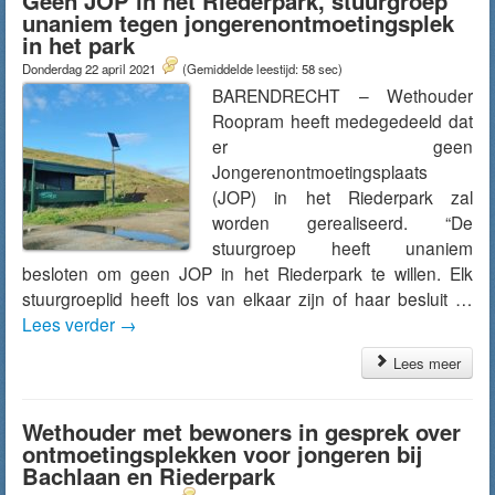
Geen JOP in het Riederpark, stuurgroep
unaniem tegen jongerenontmoetingsplek
in het park
Donderdag 22 april 2021
(Gemiddelde leestijd: 58 sec)
BARENDRECHT – Wethouder
Roopram heeft medegedeeld dat
er geen
Jongerenontmoetingsplaats
(JOP) in het Riederpark zal
worden gerealiseerd. “De
stuurgroep heeft unaniem
besloten om geen JOP in het Riederpark te willen. Elk
stuurgroeplid heeft los van elkaar zijn of haar besluit …
Lees verder
→
Lees meer
Wethouder met bewoners in gesprek over
ontmoetingsplekken voor jongeren bij
Bachlaan en Riederpark