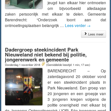
jeugd kan elkaar hier ontmoeten
om bijvoorbeeld alledaagse
zaken persoonlijk met elkaar te delen. Gemeente
Barendrecht: “Onderzoek toont aan dat
ontmoetingsplaatsen belangrijk …
Lees verder
→
Lees meer
Dadergroep steekincident Park
Nieuweland niet bekend bij politie,
jongerenwerk en gemeente
Donderdag 1 november 2018
(Gemiddelde leestijd: 1 min, 17 sec)
BARENDRECHT – Op
zaterdagavond 20 oktober vond
er een steekincident plaats in
Park Nieuweland. Een groep van
20 jongeren en een groepje van
3 jongeren kregen volgens de
politie onenigheid met elkaar bij
de Jongeren Ontmoetingsplek (JOP). Eén jongeman werd