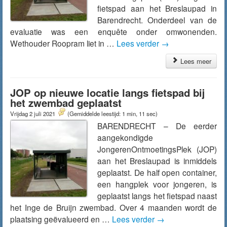
fietspad aan het Breslaupad in
Barendrecht. Onderdeel van de
evaluatie was een enquête onder omwonenden.
Wethouder Roopram liet in …
Lees verder
→
Lees meer
JOP op nieuwe locatie langs fietspad bij
het zwembad geplaatst
Vrijdag 2 juli 2021
(Gemiddelde leestijd: 1 min, 11 sec)
BARENDRECHT – De eerder
aangekondigde
JongerenOntmoetingsPlek (JOP)
aan het Breslaupad is inmiddels
geplaatst. De half open container,
een hangplek voor jongeren, is
geplaatst langs het fietspad naast
het Inge de Bruijn zwembad. Over 4 maanden wordt de
plaatsing geëvalueerd en …
Lees verder
→