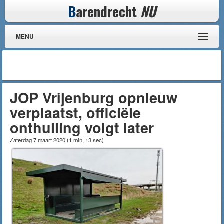
B
arendrecht
NU
MENU
JOP Vrijenburg opnieuw
verplaatst, officiële
onthulling volgt later
Zaterdag 7 maart 2020
(
1 min, 13 sec
)