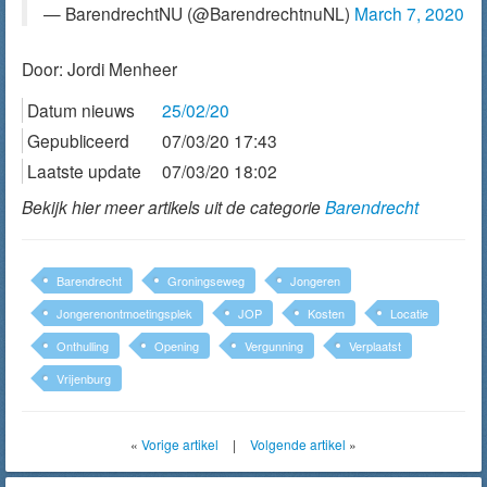
— BarendrechtNU (@BarendrechtnuNL)
March 7, 2020
Door:
Jordi Menheer
Datum nieuws
25/02/20
Gepubliceerd
07/03/20 17:43
Laatste update
07/03/20 18:02
Bekijk hier meer artikels uit de categorie
Barendrecht
Barendrecht
Groningseweg
Jongeren
Jongerenontmoetingsplek
JOP
Kosten
Locatie
Onthulling
Opening
Vergunning
Verplaatst
Vrijenburg
«
Vorige artikel
|
Volgende artikel
»