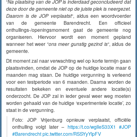
“
Na plaatsing van de
JOP
is inderdaad geconcludeerd dat
deze door de gemeente niet op de juiste plek is neergezet.
Daarom is de
JOP
verplaatst
“, aldus een woordvoerder
van de gemeente Barendrecht. Een officieel
onthullings-/openingsmoment gaat de gemeente nog
organiseren. Hiervoor wordt een moment gepland
wanneer het weer “
ons meer gunstig gezind is
“, aldus de
gemeente.
Dit moment zal naar verwachting wel op korte termijn gaan
plaatsvinden, omdat de JOP op de huidige locatie maar 6
maanden mag staan. De huidige vergunning is verleend
voor een testperiode van 6 maanden. Daarna worden de
resultaten bekeken en eventuele andere locatie(s)
onderzocht. De JOP zal in ieder geval weer weg moeten
worden gehaald van de huidige ‘experimentele locatie’, zo
staat in de vergunning.
Foto: JOP Vrijenburg opnieuw verplaatst, officiële
onthulling volgt later –
https://t.co/wglIeS33X1
#JOP
#Barendrecht
pic.twitter.com/RSSYyYlpFV