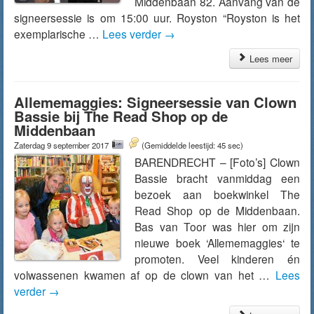
Middenbaan 82. Aanvang van de
signeersessie is om 15:00 uur. Royston “Royston is het
exemplarische …
Lees verder
→
Lees meer
Allememaggies: Signeersessie van Clown
Bassie bij The Read Shop op de
Middenbaan
Zaterdag 9 september 2017
(Gemiddelde leestijd: 45 sec)
BARENDRECHT – [Foto’s] Clown
Bassie bracht vanmiddag een
bezoek aan boekwinkel The
Read Shop op de Middenbaan.
Bas van Toor was hier om zijn
nieuwe boek ‘Allememaggies‘ te
promoten. Veel kinderen én
volwassenen kwamen af op de clown van het …
Lees
verder
→