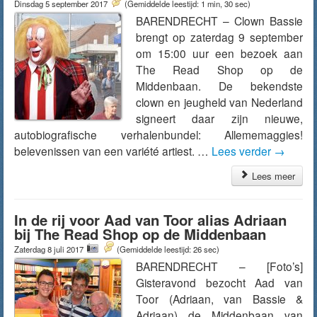
Dinsdag 5 september 2017
(Gemiddelde leestijd: 1 min, 30 sec)
BARENDRECHT – Clown Bassie
brengt op zaterdag 9 september
om 15:00 uur een bezoek aan
The Read Shop op de
Middenbaan. De bekendste
clown en jeugheld van Nederland
signeert daar zijn nieuwe,
autobiografische verhalenbundel: Allememaggies!
belevenissen van een variété artiest. …
Lees verder
→
Lees meer
In de rij voor Aad van Toor alias Adriaan
bij The Read Shop op de Middenbaan
Zaterdag 8 juli 2017
(Gemiddelde leestijd: 26 sec)
BARENDRECHT – [Foto’s]
Gisteravond bezocht Aad van
Toor (Adriaan, van Bassie &
Adriaan) de Middenbaan van