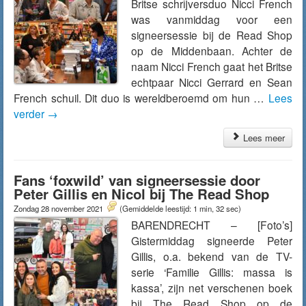
Britse schrijversduo Nicci French
was vanmiddag voor een
signeersessie bij de Read Shop
op de Middenbaan. Achter de
naam Nicci French gaat het Britse
echtpaar Nicci Gerrard en Sean
French schuil. Dit duo is wereldberoemd om hun …
Lees
verder
→
Lees meer
Fans ‘foxwild’ van signeersessie door
Peter Gillis en Nicol bij The Read Shop
Zondag 28 november 2021
(Gemiddelde leestijd: 1 min, 32 sec)
BARENDRECHT – [Foto’s]
Gistermiddag signeerde Peter
Gillis, o.a. bekend van de TV-
serie ‘Familie Gillis: massa is
kassa’, zijn net verschenen boek
bij The Read Shop op de