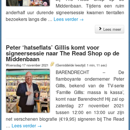
Middenbaan. Tijdens een ruim
anderhalf uur durende signeersessie kwamen tientallen
bezoekers langs die …
Lees verder
→
Lees meer
Peter ‘hatseflats’ Gillis komt voor
signeersessie naar The Read Shop op de
Middenbaan
Woensdag 17 november 2021
(Gemiddelde leestijd: 1 min, 11 sec)
BARENDRECHT – De
flamboyante ondernemer Peter
Gillis, bekend van de TV-serie
‘Familie Gillis: massa is kassa’,
komt naar Barendrecht! Hij zal op
zaterdag 27 november 2021
tussen 12:00 en 13:00 uur zijn
net verschenen biografie (€19,95) signeren bij The Read
…
Lees verder
→