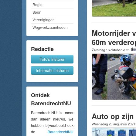
Regio
Sport
Verenigingen
Wegwerkzaamheden
Motorrijder v
60m verderop
Redactie
Zaterdag 16 oktober 2021
Foto's insturen
Informatie insturen
Ontdek
BarendrechtNU
BarendrechtNU is meer
Auto op zijn
dan alleen nieuws, we
Woensdag 25 augustus 2021
hebben bijvoorbeeld ook
de
BarendrechtNU