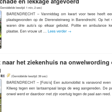
schade en lekkage afgevoerd
(Gemiddelde leestijd: 1 min, 2 sec)
BARENDRECHT – Vanmiddag om kwart voor twee heeft een k
plaatsgevonden op de Dierensteinweg in Barendrecht. Op het v
waren drie auto’s op elkaar gebotst. Politie en ambulance
plaatse. Een vrouw uit …
Lees verder
→
 naar het ziekenhuis na onwelwording
g
0
(Gemiddelde leestijd: 39 sec)
BARENDRECHT – [Foto’s] Een automobilist is vanavond even 
Kilweg tegen een lantaarnpaal langs de weg aangereden. De po
onwel werd er daardoor met zijn voertuig tegen de paal aan reed