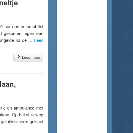
neltje
 uur een automobilist
and gekomen tegen een
 bungelde na de …
Lees
Lees meer
laan,
itie en ambulance met
klaan. Op het stuk weg
 geluidsscherm geklapt