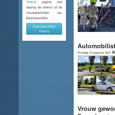
Video's
pagina met
daarop de video's uit de
nieuwsberichten van
BarendrechtNU.
BarendrechtNU
Video's
Automobilist
Dinsdag 10 augustus 2021
Vrouw gewond