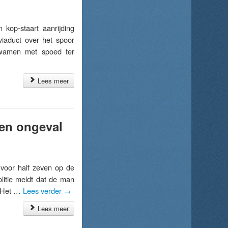
op-staart aanrijding
iaduct over het spoor
 kwamen met spoed ter
Lees meer
 en ongeval
voor half zeven op de
litie meldt dat de man
. Het …
Lees verder
→
Lees meer