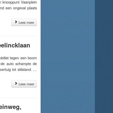
en knooppunt Vaanplein
ond een ongeval plaats
Lees meer
elincklaan
ilist tegen een boom
n de auto schampte de
rtuig tot stilstand. …
Lees meer
teinweg,