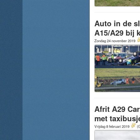
Auto in de s
A15/A29 bij
Zondag 24 november 2019
Afrit A29 Ca
met taxibusj
Vrijdag 8 februari 2019
(G