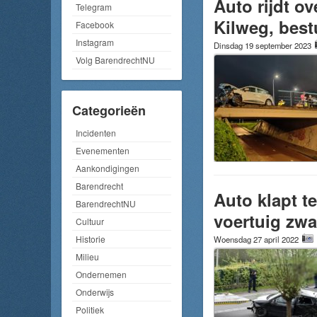
Auto rijdt o
Telegram
Kilweg, best
Facebook
Instagram
Dinsdag 19 september 2023
Volg BarendrechtNU
Categorieën
Incidenten
Evenementen
Aankondigingen
Barendrecht
Auto klapt t
BarendrechtNU
voertuig zw
Cultuur
Historie
Woensdag 27 april 2022
Milieu
Ondernemen
Onderwijs
Politiek