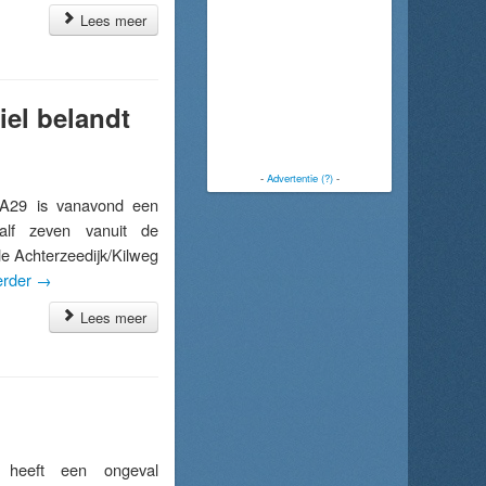
Lees meer
iel belandt
-
Advertentie (?)
-
 A29 is vanavond een
alf zeven vanuit de
e Achterzeedijk/Kilweg
erder
→
Lees meer
eeft een ongeval