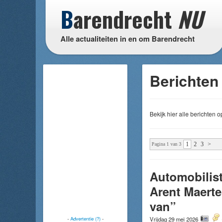
B
arendrecht
NU
Alle actualiteiten in en om Barendrecht
Berichten 
Bekijk hier alle berichten
1
2
3
>
Pagina 1 van 3
Automobilist
Arent Maerte
van”
-
Advertentie (?)
-
Vrijdag 29 mei 2026