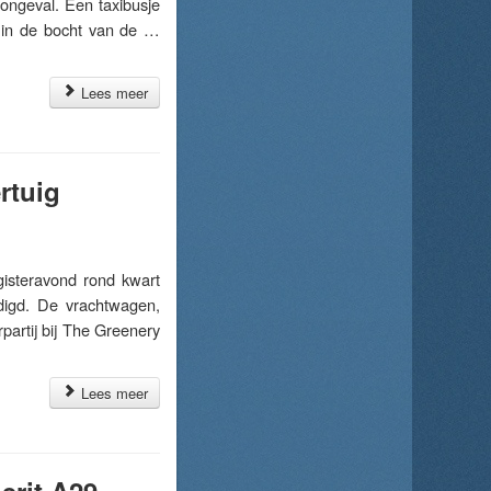
ongeval. Een taxibusje
e in de bocht van de …
Lees meer
rtuig
steravond rond kwart
ndigd. De vrachtwagen,
artij bij The Greenery
Lees meer