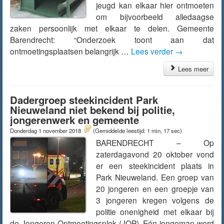
jeugd kan elkaar hier ontmoeten
om bijvoorbeeld alledaagse
zaken persoonlijk met elkaar te delen. Gemeente
Barendrecht: “Onderzoek toont aan dat
ontmoetingsplaatsen belangrijk …
Lees verder
→
Lees meer
Dadergroep steekincident Park
Nieuweland niet bekend bij politie,
jongerenwerk en gemeente
Donderdag 1 november 2018
(Gemiddelde leestijd: 1 min, 17 sec)
BARENDRECHT – Op
zaterdagavond 20 oktober vond
er een steekincident plaats in
Park Nieuweland. Een groep van
20 jongeren en een groepje van
3 jongeren kregen volgens de
politie onenigheid met elkaar bij
de Jongeren Ontmoetingsplek (JOP). Eén jongeman werd