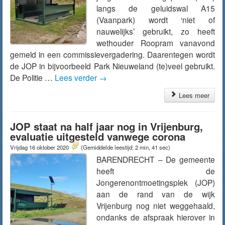
langs de geluidswal A15
(Vaanpark) wordt ‘niet of
nauwelijks’ gebruikt, zo heeft
wethouder Roopram vanavond
gemeld in een commissievergadering. Daarentegen wordt
de JOP in bijvoorbeeld Park Nieuweland (te)veel gebruikt.
De Politie …
Lees verder
→
Lees meer
JOP staat na half jaar nog in Vrijenburg,
evaluatie uitgesteld vanwege corona
Vrijdag 16 oktober 2020
(Gemiddelde leestijd: 2 min, 41 sec)
BARENDRECHT – De gemeente
heeft de
Jongerenontmoetingsplek (JOP)
aan de rand van de wijk
Vrijenburg nog niet weggehaald,
ondanks de afspraak hierover in