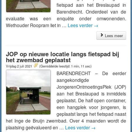
fietspad aan het Breslaupad in
Barendrecht. Onderdeel van de
evaluatie was een enquête onder omwonenden.
Wethouder Roopram liet in …
Lees verder
→
Lees meer
JOP op nieuwe locatie langs fietspad bij
het zwembad geplaatst
Vrijdag 2 juli 2021
(Gemiddelde leestijd: 1 min, 11 sec)
BARENDRECHT – De eerder
aangekondigde
JongerenOntmoetingsPlek (JOP)
aan het Breslaupad is inmiddels
geplaatst. De half open container,
een hangplek voor jongeren, is
geplaatst langs het fietspad naast
het Inge de Bruijn zwembad. Over 4 maanden wordt de
plaatsing geëvalueerd en …
Lees verder
→