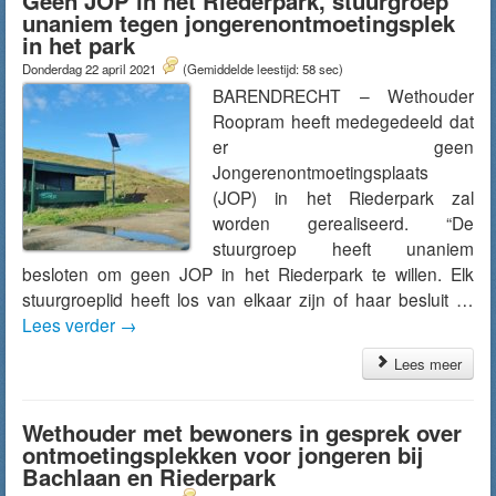
Geen JOP in het Riederpark, stuurgroep
unaniem tegen jongerenontmoetingsplek
in het park
Donderdag 22 april 2021
(Gemiddelde leestijd: 58 sec)
BARENDRECHT – Wethouder
Roopram heeft medegedeeld dat
er geen
Jongerenontmoetingsplaats
(JOP) in het Riederpark zal
worden gerealiseerd. “De
stuurgroep heeft unaniem
besloten om geen JOP in het Riederpark te willen. Elk
stuurgroeplid heeft los van elkaar zijn of haar besluit …
Lees verder
→
Lees meer
Wethouder met bewoners in gesprek over
ontmoetingsplekken voor jongeren bij
Bachlaan en Riederpark