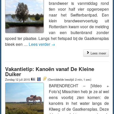
brandweer is vanmiddag rond
tien voor half vier opgeroepen
naar het Swifterbantpad. Een
klein brandweervoertuig uit
Rotterdam kwam voor de melding
van een buitenbrand zonder
spoed ter plaatse. Langs het fietspad bij de Gaatkensplas
bleek een …
Lees verder
→
Lees meer
Vakantietip: Kanoën vanaf De Kleine
Duiker
Zondag 12 juli 2015
(Gemiddelde leestijd: 2 min, 1 sec)
BARENDRECHT – [Video +
Foto’s] Misschien heb je ze al wel
eens voorbij zien komen: de
kanoërs in het water langs de
Kilweg of de Gaatkensplas. Deze