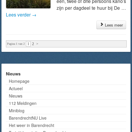
één, twee of drie persoons kano’s
zijn per dagdeel te huur bij De …
Lees verder
→
Lees meer
1
2
>
Pagina 1 van 2
Nieuws
Homepage
Actueel
Nieuws
112 Meldingen
Miniblog
BarendrechtNU Live
Het weer in Barendrecht