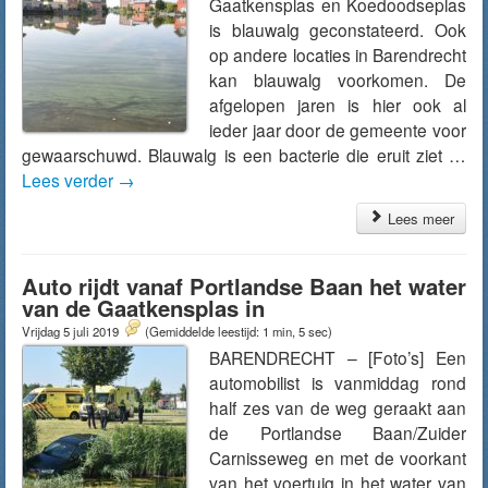
Gaatkensplas en Koedoodseplas
is blauwalg geconstateerd. Ook
op andere locaties in Barendrecht
kan blauwalg voorkomen. De
afgelopen jaren is hier ook al
ieder jaar door de gemeente voor
gewaarschuwd. Blauwalg is een bacterie die eruit ziet …
Lees verder
→
Lees meer
Auto rijdt vanaf Portlandse Baan het water
van de Gaatkensplas in
Vrijdag 5 juli 2019
(Gemiddelde leestijd: 1 min, 5 sec)
BARENDRECHT – [Foto’s] Een
automobilist is vanmiddag rond
half zes van de weg geraakt aan
de Portlandse Baan/Zuider
Carnisseweg en met de voorkant
van het voertuig in het water van