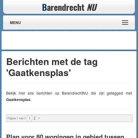
B
arendrecht
NU
MENU
Berichten met de tag
'Gaatkensplas'
Bekijk hier alle berichten op BarendrechtNU die zijn getagged met
Gaatkensplas
.
1
2
>
Pagina 1 van 2
Plan voor 80 woningen in gebied tussen