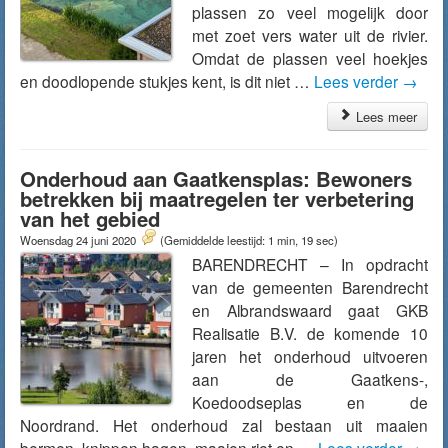
plassen zo veel mogelijk door
met zoet vers water uit de rivier.
Omdat de plassen veel hoekjes
en doodlopende stukjes kent, is dit niet …
Lees verder
→
Lees meer
Onderhoud aan Gaatkensplas: Bewoners
betrekken bij maatregelen ter verbetering
van het gebied
Woensdag 24 juni 2020
(Gemiddelde leestijd: 1 min, 19 sec)
BARENDRECHT – In opdracht
van de gemeenten Barendrecht
en Albrandswaard gaat GKB
Realisatie B.V. de komende 10
jaren het onderhoud uitvoeren
aan de Gaatkens-,
Koedoodseplas en de
Noordrand. Het onderhoud zal bestaan uit maaien