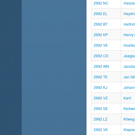
2992 NC
Harpl
2992 EL
Haydns
2992 BT
Helfric
2992 KP
Henry 
2992 VE
Hoefsl
2992 CD
Jaagp
2992 WN
Jacoba
2992 TE
Jan Gil
2992 KJ
Johann
2992 VZ
Kant
2992 SE
Kerkw
2992 LZ
Kilweg
2992 VK
Klapro