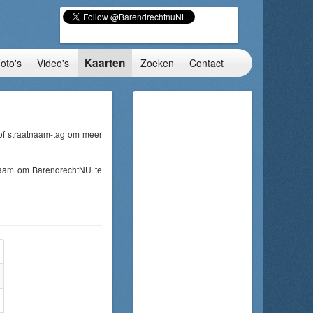
Kaarten
oto's
Video's
Zoeken
Contact
 of straatnaam-tag om meer
tnaam om BarendrechtNU te