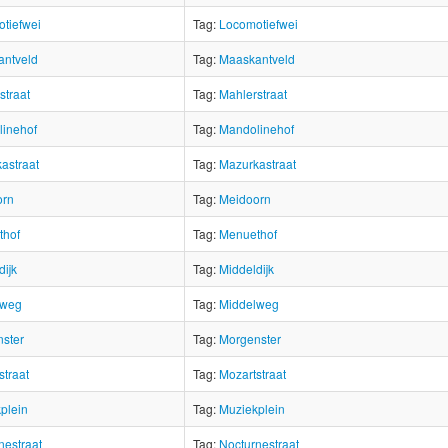
tiefwei
Tag:
Locomotiefwei
ntveld
Tag:
Maaskantveld
straat
Tag:
Mahlerstraat
inehof
Tag:
Mandolinehof
astraat
Tag:
Mazurkastraat
orn
Tag:
Meidoorn
thof
Tag:
Menuethof
dijk
Tag:
Middeldijk
lweg
Tag:
Middelweg
ster
Tag:
Morgenster
straat
Tag:
Mozartstraat
plein
Tag:
Muziekplein
nestraat
Tag:
Nocturnestraat