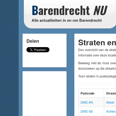
B
arendrecht
NU
Alle actualiteiten in en om Barendrecht
Straten e
Delen
Een overzicht van de stra
informatie over deze locati
Beweeg met de muis over 
doorzoeken op die straatn
Toon straten in postcodeg
Postcode
Straa
2992 AN
Abeel
2992 SB
Achter