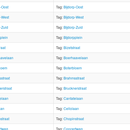
p-Oost
Tag:
Bijdorp-Oost
p-West
Tag:
Bijdorp-West
p-Zuid
Tag:
Bijdorp-Zuid
plein
Tag:
Bijdorpplein
raat
Tag:
Bizetstraat
aavelaan
Tag:
Boerhaavelaan
loem
Tag:
Boterbloem
straat
Tag:
Brahmsstraat
erstraat
Tag:
Brucknerstraat
elaan
Tag:
Cantatelaan
aan
Tag:
Cellolaan
straat
Tag:
Chopinstraat
rtweg
Tag:
Concertweg