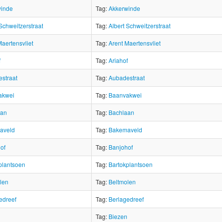
winde
Tag:
Akkerwinde
 Schweitzerstraat
Tag:
Albert Schweitzerstraat
Maertensvliet
Tag:
Arent Maertensvliet
f
Tag:
Ariahof
straat
Tag:
Aubadestraat
akwei
Tag:
Baanvakwei
aan
Tag:
Bachlaan
aveld
Tag:
Bakemaveld
of
Tag:
Banjohof
plantsoen
Tag:
Bartokplantsoen
len
Tag:
Beltmolen
edreef
Tag:
Berlagedreef
Tag:
Biezen