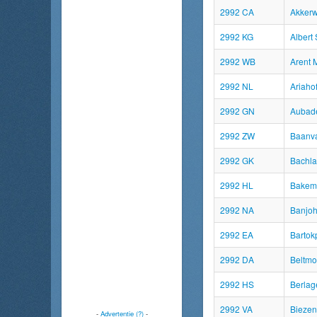
2992 CA
Akker
2992 KG
Albert
2992 WB
Arent 
2992 NL
Ariaho
2992 GN
Aubade
2992 ZW
Baanv
2992 GK
Bachl
2992 HL
Bakem
2992 NA
Banjoh
2992 EA
Bartok
2992 DA
Beltmo
2992 HS
Berlag
2992 VA
Biezen
-
Advertentie (?)
-