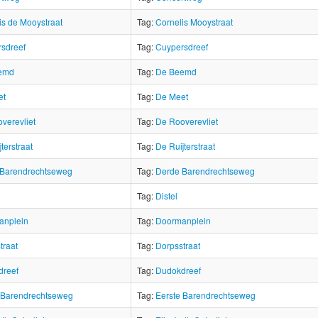
is de Mooystraat
Tag:
Cornelis Mooystraat
sdreef
Tag:
Cuypersdreef
emd
Tag:
De Beemd
et
Tag:
De Meet
verevliet
Tag:
De Rooverevliet
terstraat
Tag:
De Ruijterstraat
 Barendrechtseweg
Tag:
Derde Barendrechtseweg
Tag:
Distel
anplein
Tag:
Doormanplein
traat
Tag:
Dorpsstraat
dreef
Tag:
Dudokdreef
 Barendrechtseweg
Tag:
Eerste Barendrechtseweg