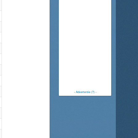
-
Advertentie (?)
-