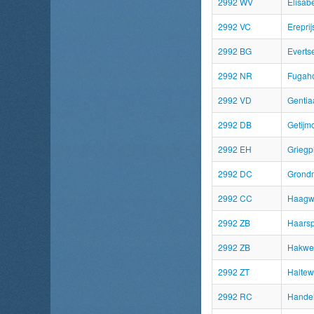
2992 WV
Elisabe
2992 VC
Ereprij
2992 BG
Everts
2992 NR
Fugah
2992 VD
Gentia
2992 DB
Getijm
2992 EH
Griegp
2992 DC
Grond
2992 CC
Haagw
2992 ZB
Haarsp
2992 ZB
Hakwe
2992 ZT
Haltew
2992 RC
Handel