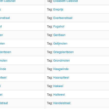
th Catsvliet
Tag:
Elisabeth Catsvliet
s
Tag:
Ereprijs
enstraat
Tag:
Evertsenstraat
of
Tag:
Fugahof
an
Tag:
Gentiaan
olen
Tag:
Getijmolen
lantsoen
Tag:
Griegplantsoen
molen
Tag:
Grondmolen
inde
Tag:
Haagwinde
itwei
Tag:
Haarspitwei
i
Tag:
Hakwei
ei
Tag:
Haltewei
straat
Tag:
Handelstraat