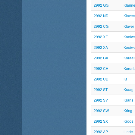
2992 GG
Klarin
2992 ND
Klave
2992 CG
Klaver
2992 XE
Kooiw
2992 XA
Kooiw
2992 GX
Koraal
2992 CH
Koren
2992 CD
Kr
2992 ST
Kraag
2992 SV
Krans
2992 SW
Kring
2992 SX
Kroos
2992 AP
Linde