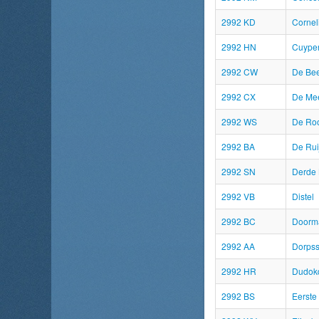
2992 KD
Cornel
2992 HN
Cuyper
2992 CW
De Be
2992 CX
De Me
2992 WS
De Roo
2992 BA
De Ruij
2992 SN
Derde
2992 VB
Distel
2992 BC
Doorm
2992 AA
Dorpss
2992 HR
Dudok
2992 BS
Eerste