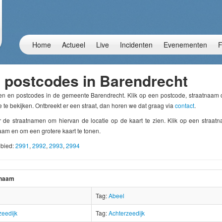
Home
Actueel
Live
Incidenten
Evenementen
F
n postcodes in Barendrecht
ten en postcodes in de gemeente Barendrecht. Klik op een postcode, straatnaam
e te bekijken. Ontbreekt er een straat, dan horen we dat graag via
contact
.
de straatnamen om hiervan de locatie op de kaart te zien. Klik op een straa
aam en om een grotere kaart te tonen.
ebied:
2991
,
2992
,
2993
,
2994
tnaam
Tag:
Abeel
zeedijk
Tag:
Achterzeedijk