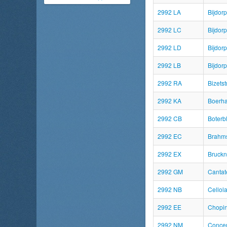
2992 LA
Bijdor
2992 LC
Bijdor
2992 LD
Bijdor
2992 LB
Bijdorp
2992 RA
Bizetst
2992 KA
Boerh
2992 CB
Boterb
2992 EC
Brahms
2992 EX
Bruckn
2992 GM
Cantat
2992 NB
Cellol
2992 EE
Chopin
2992 NM
Conce