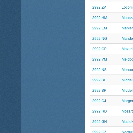
2992 ZV
Locomo
2992 HM
Maaska
2992 EM
Mahler
2992 NG
Mandol
2992 GP
Mazurk
2992 VM
Meido
2992 NS
Menue
2992 SH
Middel
2992 SP
Midde
2992 CJ
Morgen
2992 RD
Mozart
2992 GH
Muziek
2992 GZ
Noctur