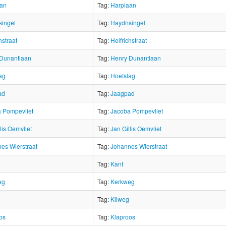
aan
Tag:
Harplaan
ingel
Tag:
Haydnsingel
hstraat
Tag:
Helfrichstraat
Dunantlaan
Tag:
Henry Dunantlaan
ag
Tag:
Hoefslag
ad
Tag:
Jaagpad
 Pompevliet
Tag:
Jacoba Pompevliet
lis Oemvliet
Tag:
Jan Gillis Oemvliet
es Wierstraat
Tag:
Johannes Wierstraat
Tag:
Kant
eg
Tag:
Kerkweg
Tag:
Kilweg
os
Tag:
Klaproos