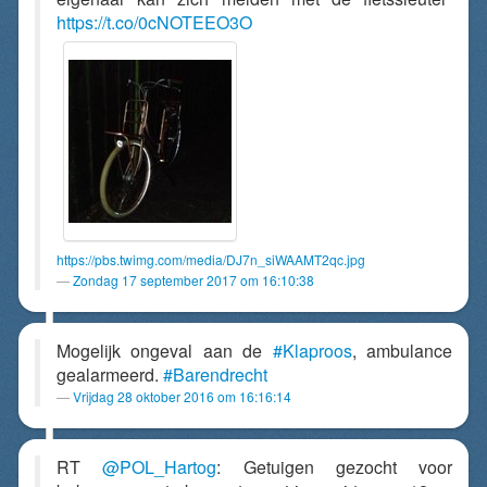
https://t.co/0cNOTEEO3O
https://pbs.twimg.com/media/DJ7n_siWAAMT2qc.jpg
Zondag 17 september 2017 om 16:10:38
Mogelijk ongeval aan de
#Klaproos
, ambulance
gealarmeerd.
#Barendrecht
Vrijdag 28 oktober 2016 om 16:16:14
RT
@POL_Hartog
: Getuigen gezocht voor