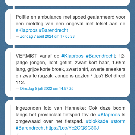
Politie en ambulance met spoed gealarmeerd voor
een melding van een ongeval met letsel aan de
#Klaproos
#Barendrecht
Zondag 7 april 2024 om 17:05:33
VERMIST vanaf de
#Klaproos
#Barendrecht
: 12-
jarige jongen, licht getint, zwart kort haar, 1.65m
lang, grijze korte broek, zwart shirt, zwarte sneakers
en zwarte rugzak. Jongens gezien / tips? Bel direct
112.
Dinsdag 5 juli 2022 om 14:57:25
Ingezonden foto van Hanneke: Ook deze boom
langs het provinciaal fietspad thv de
#Klaproos
is
omgewaaid over het fietspad.
#blokkade
#storm
#Barendrecht
https://t.co/Yc2CQSC30J