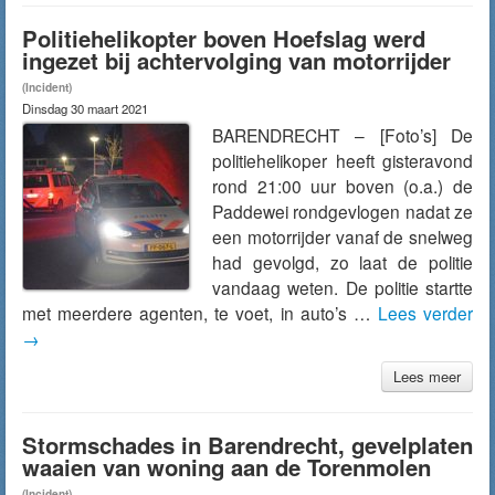
Politiehelikopter boven Hoefslag werd
ingezet bij achtervolging van motorrijder
(Incident)
Dinsdag 30 maart 2021
BARENDRECHT – [Foto’s] De
politiehelikoper heeft gisteravond
rond 21:00 uur boven (o.a.) de
Paddewei rondgevlogen nadat ze
een motorrijder vanaf de snelweg
had gevolgd, zo laat de politie
vandaag weten. De politie startte
met meerdere agenten, te voet, in auto’s …
Lees verder
→
Lees meer
Stormschades in Barendrecht, gevelplaten
waaien van woning aan de Torenmolen
(Incident)