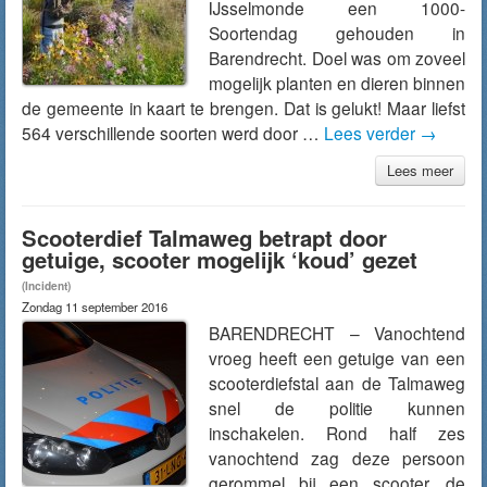
IJsselmonde een 1000-
Soortendag gehouden in
Barendrecht. Doel was om zoveel
mogelijk planten en dieren binnen
de gemeente in kaart te brengen. Dat is gelukt! Maar liefst
564 verschillende soorten werd door …
Lees verder
→
Lees meer
Scooterdief Talmaweg betrapt door
getuige, scooter mogelijk ‘koud’ gezet
(Incident)
Zondag 11 september 2016
BARENDRECHT – Vanochtend
vroeg heeft een getuige van een
scooterdiefstal aan de Talmaweg
snel de politie kunnen
inschakelen. Rond half zes
vanochtend zag deze persoon
gerommel bij een scooter, de