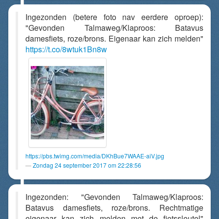
Ingezonden (betere foto nav eerdere oproep):
"Gevonden Talmaweg/Klaproos: Batavus
damesfiets, roze/brons. Eigenaar kan zich melden"
https://t.co/8wtuk1Bn8w
https://pbs.twimg.com/media/DKhBue7WAAE-aiV.jpg
Zondag 24 september 2017 om 22:28:56
Ingezonden: "Gevonden Talmaweg/Klaproos:
Batavus damesfiets, roze/brons. Rechtmatige
eigenaar kan zich melden met de fietssleutel"