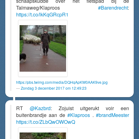
schaapskudde over het fietspad bij de
Talmaweg/Klaproos
#Barendrecht
:
https://t.co/lkKqGRcpR1
https://pbs.twimg.com/media/DQHqApKW0AAK9ve.jpg
Zondag 3 december 2017 om 12:49:23
RT
@Kazbrd
: Zojuist uitgerukt voir een
buitenbrandje aan de
#Klaproos
.
#brandMeester
https://t.co/ZLbQwOWOwQ