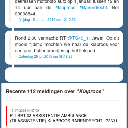
bekrassen motorkap auto op 4 januari tussen 12 en
14 uur aan de
#klaproos
#Barendrecht
. Bel
09008844.
Vrijdag 15 januari 2016 om 12:12:56
Rond 2:30 vannacht: RT
@TS45_1
: Jawel! Op dit
mooie tijdstip mochten we naar de klaproos voor
een paar buitenbrandjes op het fietspad.
Zaterdag 25 juli 2015 om 08:18:32
Recente 112 meldingen over "
Klaproos
"
13-07-2026 04:47:09
P 1 BRT-03 ASSISTENTIE AMBULANCE
(TILASSISTENTIE) KLAPROOS BARENDRECHT 173631