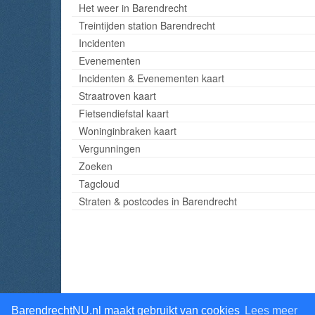
Het weer in Barendrecht
Treintijden station Barendrecht
Incidenten
Evenementen
Incidenten & Evenementen kaart
Straatroven kaart
Fietsendiefstal kaart
Woninginbraken kaart
Vergunningen
Zoeken
Tagcloud
Straten & postcodes in Barendrecht
BarendrechtNU.nl maakt gebruikt van cookies
Lees meer