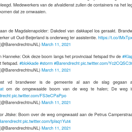
leegd. Medewerkers van de afvaldienst zullen de containers na het le
rkomen dat ze omwaaien.
aan de Magdalenapolder: Dakdeel van dakkapel los geraakt. Brandw
rker uit Oud-Beijerland is onderweg ter assistentie.
https://t.co/IMxTpx
(@BarendrechtnuNL)
March 11, 2021
n Hanneke: Ook deze boom langs het provinciaal fietspad thv de
#Kla
 fietspad.
#blokkade
#storm
#Barendrecht
pic.twitter.com/Yc2CQSC3
(@BarendrechtnuNL)
March 11, 2021
st vd brandweer is de gemeente al aan de slag gegaan 
at
om de omgewaaide boom van de weg te halen; De weg i
recht
pic.twitter.com/FS3eCPaPpo
(@BarendrechtnuNL)
March 11, 2021
oor Jitske: Boom over de weg omgewaaid aan de Petrus Camperstraa
Barendrecht
pic.twitter.com/fpIsq1Yut4
(@BarendrechtnuNL)
March 11, 2021