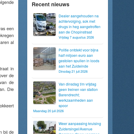
olgende
Recent nieuws
Dealer aangehouden na
achtervolging, sok met
drugs in heg aangetroffen
was een
aan de Chopinstraat
ekregen
Vrijdag 7 augustus 2026
aren al
Politie ontdekt voor bijna
half miljoen euro aan
gestolen spullen in loods
aan het Zuideinde
raat in
Dinsdag 21 juli 2026
over de
 van de
Van dinsdag t/m vrijdag
an. Die
geen treinen van station
Barendrecht;
werkzaamheden aan
okkeert
spoor
Maandag 20 juli 2026
Weer aanpassing kruising
Zuidersingel/Avenue
 bij de