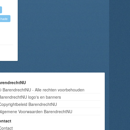
chade
arendrechtNU
© BarendrechtNU - Alle rechten voorbehouden
BarendrechtNU logo's en banners
Copyrightbeleid BarendrechtNU
Algemene Voorwaarden BarendrechtNU
ontact
Contact