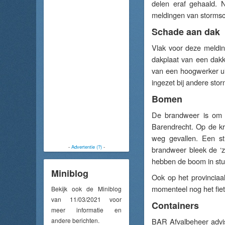
delen eraf gehaald. 
meldingen van storms
Schade aan dak
Vlak voor deze meldi
dakplaat van een dakk
van een hoogwerker u
ingezet bij andere st
Bomen
De brandweer is om 
Barendrecht. Op de k
weg gevallen. Een st
-
Advertentie (?)
-
brandweer bleek de ‘z
hebben de boom in stu
Miniblog
Ook op het provinciaa
momenteel nog het fie
Bekijk ook de Miniblog
van 11/03/2021 voor
Containers
meer informatie en
andere berichten.
BAR Afvalbeheer advis