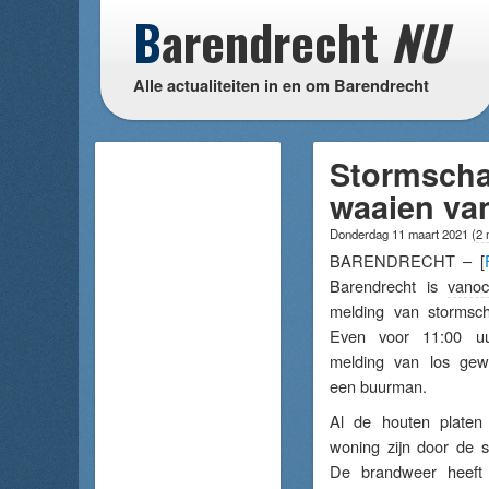
B
arendrecht
NU
Alle actualiteiten in en om Barendrecht
Stormscha
waaien va
Donderdag 11 maart 2021
(
2 
BARENDRECHT – [
Barendrecht is
vanoc
melding van stormsc
Even voor 11:00 u
melding van los gew
een buurman.
Al de houten platen
woning zijn door de s
De brandweer heeft