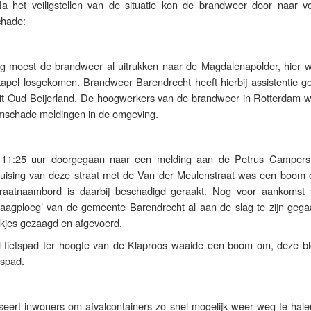
Na het veiligstellen van de situatie kon de brandweer door naar v
chade:
ng moest de brandweer al uitrukken naar de Magdalenapolder, hier 
apel losgekomen. Brandweer Barendrecht heeft hierbij assistentie g
it Oud-Beijerland. De hoogwerkers van de brandweer in Rotterdam w
ormschade meldingen in de omgeving.
11:25 uur doorgegaan naar een melding aan de Petrus Camperst
ruising van deze straat met de Van der Meulenstraat was een boom 
raatnaambord is daarbij beschadigd geraakt. Nog voor aankomst
aagploeg’ van de gemeente Barendrecht al aan de slag te zijn gega
kjes gezaagd en afgevoerd.
l fietspad ter hoogte van de Klaproos waaide een boom om, deze bl
tspad.
eert inwoners om afvalcontainers zo snel mogelijk weer weg te halen