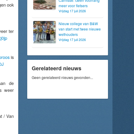
Carnisse: Geen voorrang
gen ook
meer voor fietsers
Vrijdag 17 juli 2026
Nieuw college van B&W
van start met twee nieuwe
eer ter
wethouders
j0jp
Vrijdag 17 juli 2026
proos
is
0J
Gerelateerd nieuws
Geen gerelateerd nieuws gevonden...
aan de
s weer
t / Van