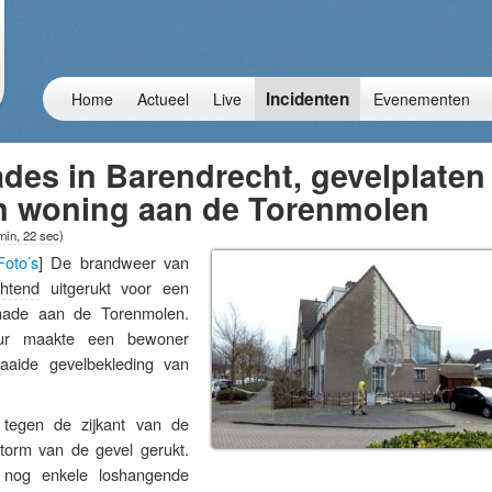
Incidenten
Home
Actueel
Live
Evenementen
des in Barendrecht, gevelplaten
n woning aan de Torenmolen
min, 22 sec
)
Foto’s
] De brandweer van
htend
uitgerukt voor een
hade aan de Torenmolen.
ur maakte een bewoner
aaide gevelbekleding van
 tegen de zijkant van de
torm van de gevel gerukt.
 nog enkele loshangende