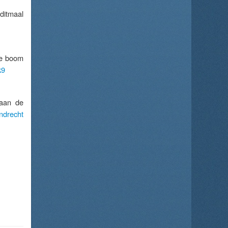
ditmaal
te boom
k9
 aan de
ndrecht