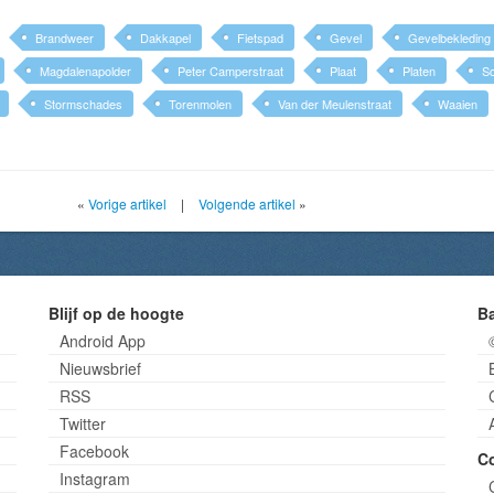
Brandweer
Dakkapel
Fietspad
Gevel
Gevelbekleding
Magdalenapolder
Peter Camperstraat
Plaat
Platen
S
Stormschades
Torenmolen
Van der Meulenstraat
Waaien
«
Vorige artikel
|
Volgende artikel
»
Blijf op de hoogte
B
Android App
Nieuwsbrief
RSS
Twitter
Facebook
C
Instagram