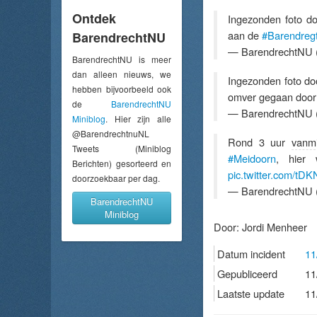
Ontdek
Ingezonden foto d
aan de
#Barendreg
BarendrechtNU
— BarendrechtNU 
BarendrechtNU is meer
dan alleen nieuws, we
Ingezonden foto do
hebben bijvoorbeeld ook
omver gegaan door
de
BarendrechtNU
— BarendrechtNU 
Miniblog
. Hier zijn alle
@BarendrechtnuNL
Rond 3 uur
vanm
Tweets (Miniblog
#Meidoorn
, hier
Berichten) gesorteerd en
pic.twitter.com/tD
doorzoekbaar per dag.
— BarendrechtNU 
BarendrechtNU
Miniblog
Door:
Jordi Menheer
Datum incident
11
Gepubliceerd
11
Laatste update
11