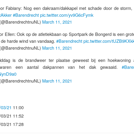
oor Fabiany: Nog een dakraam/dakkapel met schade door de storm, 
tAkker
#Barendrecht
pic.twitter.com/yv9G6cFymk
(@BarendrechtnuNL)
March 11, 2021
or Ellen: Ook op de atletiekbaan op Sportpark de Bongerd is een gro
 de harde wind van vandaag.
#Barendrecht
pic.twitter.com/tUZB9KXk
(@BarendrechtnuNL)
March 11, 2021
iddag
is de brandweer ter plaatse geweest bij een hoekwoning
 waren een aantal dakpannen van het dak gewaaid.
#Bare
KNynD9a0
(@BarendrechtnuNL)
March 11, 2021
/03/21
11:00
/03/21 11:52
/03/21 17:28