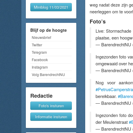
weg nadat deze zijn ge
Miniblog 11/03/2021
neerleggen om te voo
Foto’s
Blijf op de hoogte
Live: Stormschade 
plaatse, een hoogwe
Nieuwsbrief
— BarendrechtNU 
Twitter
Telegram
Ingezonden foto va
Facebook
omgewaaid over het
Instagram
— BarendrechtNU 
Volg BarendrechtNU
Nog voor aankom
#PetrusCamperstra
Redactie
bereikbaar.
#Barend
— BarendrechtNU 
Foto's insturen
Ingezonden foto d
Informatie insturen
der Meulenstraat
#
— BarendrechtNU 