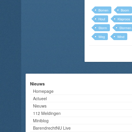
Bomen
Boom
Hout
Klaproos
Storm
Stormen
Weg
Wind
Nieuws
Homepage
Actueel
Nieuws
112 Meldingen
Miniblog
BarendrechtNU Live