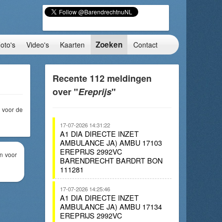
Zoeken
oto's
Video's
Kaarten
Contact
Recente 112 meldingen
over "
Ereprijs
"
voor de
17-07-2026 14:31:22
A1 DIA DIRECTE INZET
AMBULANCE JA) AMBU 17103
EREPRIJS 2992VC
n voor
BARENDRECHT BARDRT BON
111281
17-07-2026 14:25:46
A1 DIA DIRECTE INZET
AMBULANCE JA) AMBU 17134
EREPRIJS 2992VC