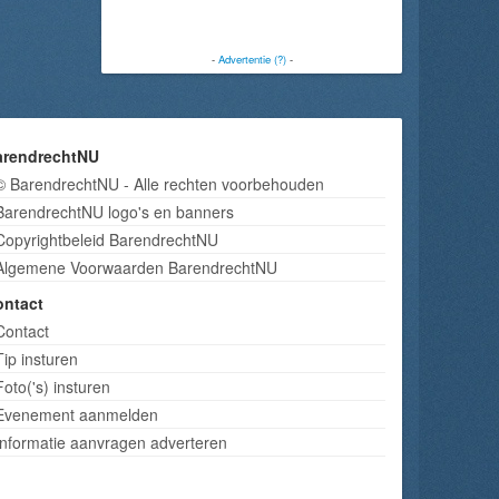
-
Advertentie (?)
-
arendrechtNU
© BarendrechtNU - Alle rechten voorbehouden
BarendrechtNU logo's en banners
Copyrightbeleid BarendrechtNU
Algemene Voorwaarden BarendrechtNU
ontact
Contact
Tip insturen
Foto('s) insturen
Evenement aanmelden
Informatie aanvragen adverteren