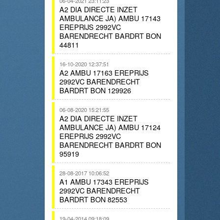
06-04-2021 23:11:23
A2 DIA DIRECTE INZET
AMBULANCE JA) AMBU 17143
EREPRIJS 2992VC
BARENDRECHT BARDRT BON
44811
16-10-2020 12:37:51
A2 AMBU 17163 EREPRIJS
2992VC BARENDRECHT
BARDRT BON 129926
06-08-2020 15:21:55
A2 DIA DIRECTE INZET
AMBULANCE JA) AMBU 17124
EREPRIJS 2992VC
BARENDRECHT BARDRT BON
95919
28-08-2017 10:06:52
A1 AMBU 17343 EREPRIJS
2992VC BARENDRECHT
BARDRT BON 82553
19-04-2014 09:18:09