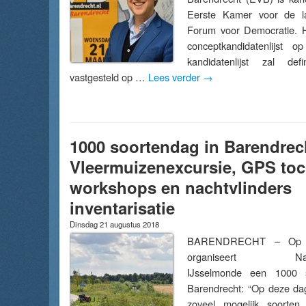
Eerste Kamer voor de lan
Forum voor Democratie. H
conceptkandidatenlijst 
kandidatenlijst zal defi
vastgesteld op …
Lees verder
→
1000 soortendag in Barendrec
Vleermuizenexcursie, GPS toc
workshops en nachtvlinders
inventarisatie
Dinsdag 21 augustus 2018
BARENDRECHT – Op 1
organiseert Natuur
IJsselmonde een 1000 s
Barendrecht: “Op deze da
zoveel mogelijk soorten 