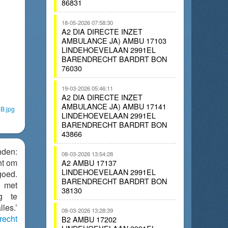
86831
18-05-2026 07:58:30
A2 DIA DIRECTE INZET
AMBULANCE JA) AMBU 17103
LINDEHOEVELAAN 2991EL
BARENDRECHT BARDRT BON
76030
19-03-2026 05:46:11
A2 DIA DIRECTE INZET
AMBULANCE JA) AMBU 17141
B.jpg
LINDEHOEVELAAN 2991EL
BARENDRECHT BARDRT BON
43866
den:
08-03-2026 13:54:28
ht om
A2 AMBU 17137
LINDEHOEVELAAN 2991EL
goed.
BARENDRECHT BARDRT BON
 met
38130
eg te
les.’
08-03-2026 13:28:39
recht
B2 AMBU 17202