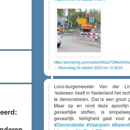
https://pbs.twimg.com/media/G4ba2T2WkAAZGo
Woensdag 29 oktober 2025 om 13:38:24
Loco-burgemeester Van der Lin
‘Iedereen heeft in Nederland het rec
te demonstreren. Dat is een groot 
Maar op en rond deze spoorlijn
leerd:
gevaarlijke stoffen, is simpelw
gevaarlijk. Veiligheid gaat voor al
#Demonstratie
#Vaanplein
#Barend
anderen