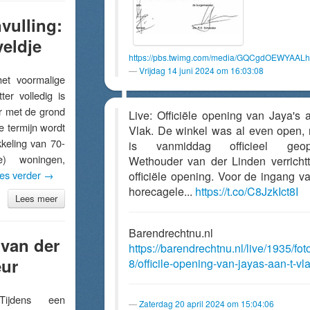
nvulling:
veldje
https://pbs.twimg.com/media/GQCgdOEWYAALh
Vrijdag 14 juni 2024 om 16:03:08
 voormalige
er volledig is
er met de grond
Live: Officiële opening van Jaya's a
e termijn wordt
Vlak. De winkel was al even open,
keling van 70-
is vanmiddag officieel geop
ge) woningen,
Wethouder van der Linden verricht
es verder
→
officiële opening. Voor de ingang v
horecagele...
https://t.co/C8JzkIct8I
Lees meer
Barendrechtnu.nl
 van der
https://barendrechtnu.nl/live/1935/fot
eur
8/officile-opening-van-jayas-aan-t-vl
jdens een
Zaterdag 20 april 2024 om 15:04:06