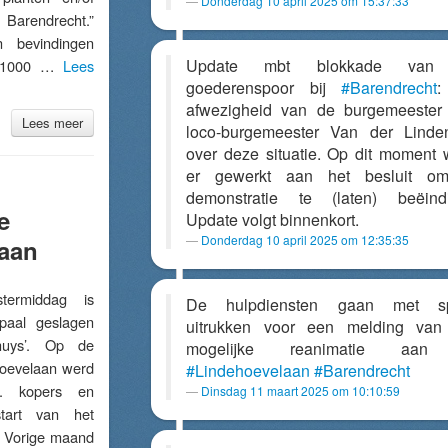
Donderdag 10 april 2025 om 15:37:33
arendrecht.”
 bevindingen
Update mbt blokkade van
de 1000 …
Lees
goederenspoor bij
#Barendrecht
:
afwezigheid van de burgemeester
Lees meer
loco-burgemeester Van der Lind
over deze situatie. Op dit moment 
er gewerkt aan het besluit o
demonstratie te (laten) beëind
e
Update volgt binnenkort.
Donderdag 10 april 2025 om 12:35:35
laan
ermiddag is
De hulpdiensten gaan met s
paal geslagen
uitrukken voor een melding van
huys’. Op de
mogelijke reanimatie aa
oevelaan werd
#Lindehoevelaan
#Barendrecht
a. kopers en
Dinsdag 11 maart 2025 om 10:10:59
start van het
. Vorige maand