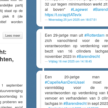
32 uur tegen minimumloon werkt zit
delijke partij
al boven"
#Lagewei
#Barend
ij staat op de
https://t.co/apj5ATevIx
op plek 8 (de
Woensdag 25 juni 2025 om 18:07:51
nitief worden
Een 29-jarige man uit
#Rotterdam
m
Lees meer
zich vanochtend voor de rec
verantwoorden op verdenking va
ht:
bezit van 16 cilinders lachga
november 2023 in
#Barendrecht
hten,
Vrijdag 16 mei 2025 om 14:18:45
Een 20-jarige man 
#CapelleAanDenIJssel
moet z
 september
vanmiddag voor de rech
vereniging
verantwoorden op verdenking van b
oortendag in
vervoer en verhandelen van 3 cili
g proberen we
lachgas in
#Barendrecht
in sept 2023
planten en/of