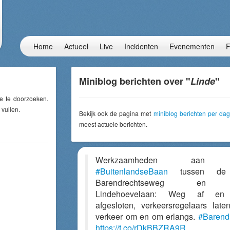
Home
Actueel
Live
Incidenten
Evenementen
F
Miniblog berichten over "
Linde
"
e te doorzoeken.
 vullen.
Bekijk ook de pagina met
miniblog berichten per dag
meest actuele berichten.
Werkzaamheden aan
#BuitenlandseBaan
tussen de
Barendrechtseweg en
Lindehoevelaan: Weg af en
afgesloten, verkeersregelaars late
verkeer om en om erlangs.
#Barend
https://t.co/rDkBBZRA9R