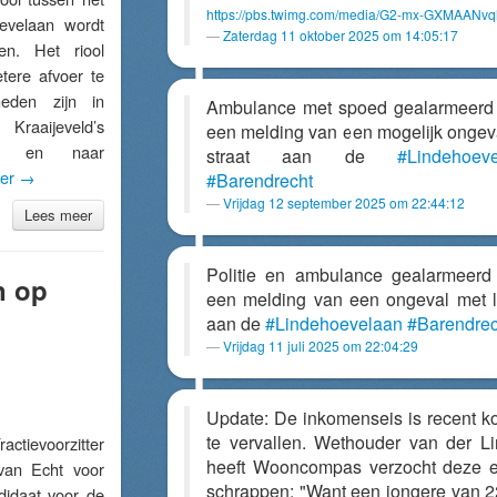
https://pbs.twimg.com/media/G2-mx-GXMAANvq
evelaan wordt
Zaterdag 11 oktober 2025 om 14:05:17
n. Het riool
tere afvoer te
eden zijn in
Ambulance met spoed gealarmeerd
ijeveld’s
een melding van een mogelijk ongev
.V. en naar
straat aan de
#Lindehoev
der
→
#Barendrecht
Vrijdag 12 september 2025 om 22:44:12
Lees meer
Politie en ambulance gealarmeerd
n op
een melding van een ongeval met l
aan de
#Lindehoevelaan
#Barendrec
Vrijdag 11 juli 2025 om 22:04:29
n
Update: De inkomenseis is recent 
te vervallen. Wethouder van der L
evoorzitter
heeft Wooncompas verzocht deze e
van Echt voor
schrappen: "Want een jongere van 2
didaat voor de