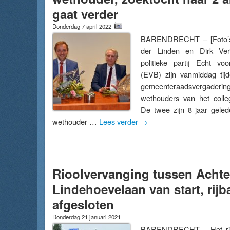
gaat verder
Donderdag 7 april 2022
BARENDRECHT – [Foto’s]
der Linden en Dirk Ve
politieke partij Echt vo
(EVB) zijn vanmiddag tij
gemeenteraadsvergaderin
wethouders van het colle
De twee zijn 8 jaar gele
wethouder …
Lees verder
→
Rioolvervanging tussen Acht
Lindehoevelaan van start, rijb
afgesloten
Donderdag 21 januari 2021
BARENDRECHT – Het rioo