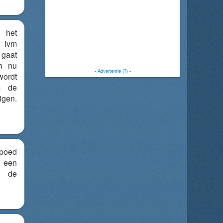
 het
 Ivm
 gaat
en nu
-
Advertentie (?)
-
wordt
m de
igen.
poed
 een
n de