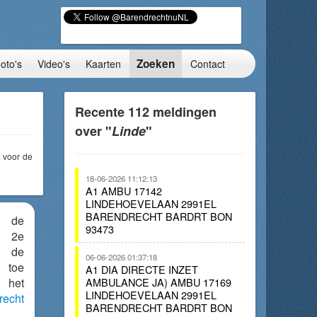
Zoeken
oto's
Video's
Kaarten
Contact
Recente 112 meldingen
over "
Linde
"
voor de
18-06-2026 11:12:13
A1 AMBU 17142
LINDEHOEVELAAN 2991EL
BARENDRECHT BARDRT BON
 de
93473
 2e
 de
06-06-2026 01:37:18
 toe
A1 DIA DIRECTE INZET
n het
AMBULANCE JA) AMBU 17169
LINDEHOEVELAAN 2991EL
recht
BARENDRECHT BARDRT BON