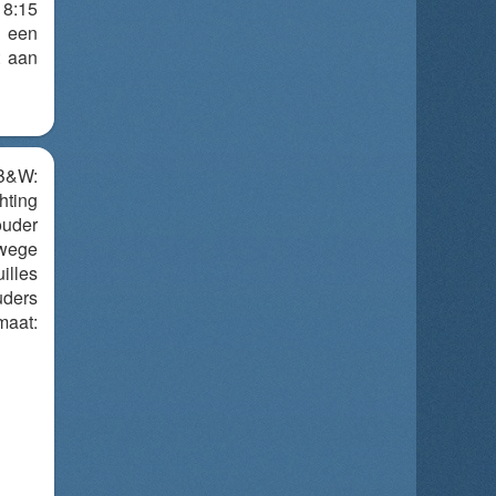
 8:15
 een
t aan
B&W:
hting
ouder
ege
illes
uders
aat: