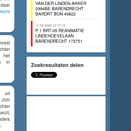
VAN DER LINDEN-AKKER
 daar
2994BE BARENDRECHT
recht
BARDRT BON 49822
11-03-2025 10:17:14
P 1 BRT-05 REANIMATIE
LINDEHOEVELAAN
BARENDRECHT 173751
oest
hter
n het
s in
Zoekresultaten delen
uit
ich
ter
ezit,
nders
.