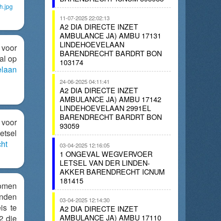
h.jpg
11-07-2025 22:02:13
A2 DIA DIRECTE INZET
AMBULANCE JA) AMBU 17131
LINDEHOEVELAAN
 voor
BARENDRECHT BARDRT BON
al op
103174
elaan
24-06-2025 04:11:41
A2 DIA DIRECTE INZET
AMBULANCE JA) AMBU 17142
LINDEHOEVELAAN 2991EL
BARENDRECHT BARDRT BON
 voor
93059
etsel
ht
03-04-2025 12:16:05
1 ONGEVAL WEGVERVOER
LETSEL VAN DER LINDEN-
AKKER BARENDRECHT ICNUM
181415
komen
inden
03-04-2025 12:14:30
is te
A2 DIA DIRECTE INZET
AMBULANCE JA) AMBU 17110
2 die