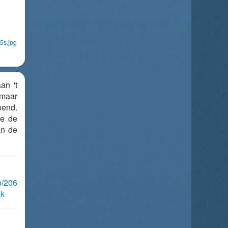
5s.jpg
an 't
 maar
end.
te de
an de
o/206
ak