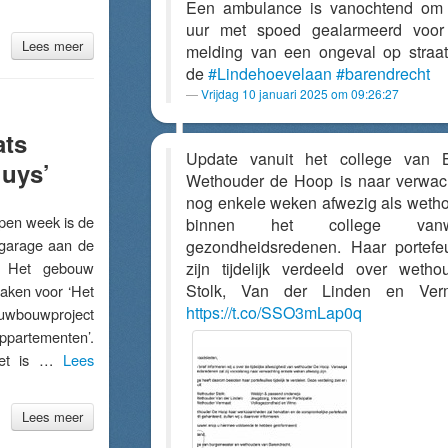
Een ambulance is vanochtend om
uur met spoed gealarmeerd voor
Lees meer
melding van een ongeval op straa
de
#Lindehoevelaan
#barendrecht
Vrijdag 10 januari 2025 om 09:26:27
ats
Update vanuit het college van 
huys’
Wethouder de Hoop is naar verwac
nog enkele weken afwezig als weth
n week is de
binnen het college vanw
 garage aan de
gezondheidsredenen. Haar portefeu
t. Het gebouw
zijn tijdelijk verdeeld over wetho
Stolk, Van der Linden en Verm
aken voor ‘Het
https://t.co/SSO3mLap0q
euwbouwproject
partementen’.
iet is …
Lees
Lees meer