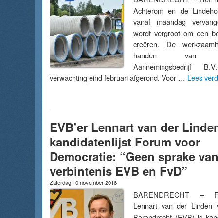
Achterom en de Lindeho
vanaf maandag vervange
wordt vergroot om een be
creëren. De werkzaamh
handen van Kraa
Aannemingsbedrijf B
verwachting eind februari afgerond. Voor …
Lees ver
EVB’er Lennart van der Linde
kandidatenlijst Forum voor
Democratie: “Geen sprake va
verbintenis EVB en FvD”
Zaterdag 10 november 2018
BARENDRECHT – Fracti
Lennart van der Linden 
Barendrecht (EVB) is kan