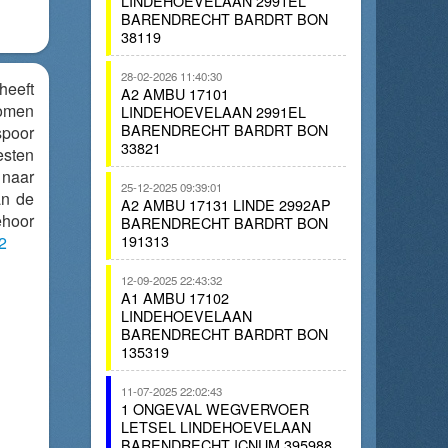
LINDEHOEVELAAN 2991EL
BARENDRECHT BARDRT BON
38119
28-02-2026 11:40:30
heeft
A2 AMBU 17101
omen
LINDEHOEVELAAN 2991EL
BARENDRECHT BARDRT BON
spoor
33821
esten
 naar
25-12-2025 09:39:01
an de
A2 AMBU 17131 LINDE 2992AP
ehoor
BARENDRECHT BARDRT BON
191313
2
12-09-2025 22:43:32
A1 AMBU 17102
LINDEHOEVELAAN
BARENDRECHT BARDRT BON
135319
11-07-2025 22:02:43
1 ONGEVAL WEGVERVOER
LETSEL LINDEHOEVELAAN
BARENDRECHT ICNUM 395988