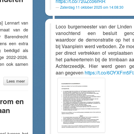
https://t.co/72uZco6rRR
Zaterdag 11 oktober 2025 om 14:08:30
 Lennart van
Loco burgemeester van der Linden 
rmaat van de
vanochtend een besluit gen
or Barendrecht
waardoor de demonstratie op het 
dens een extra
bij Vaanplein werd verboden. Ze mo
g beëdigd als
per direct vertrekken of verplaatsen
ge 2022-2026.
het parkeerterrein bij de trimbaan a
den ook samen
Achterzeedijk. Hier werd geen g
aan gegeven
https://t.co/6OYXFm5Fi
Lees meer
erom en
aan
l tussen het