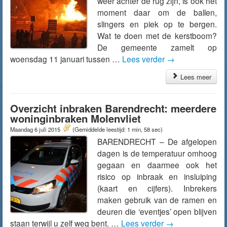
weer achter de rug zijn, is ook het
moment daar om de ballen,
slingers en piek op te bergen.
Wat te doen met de kerstboom?
De gemeente zamelt op
woensdag 11 januari tussen …
Lees verder
→
Lees meer
Overzicht inbraken Barendrecht: meerdere
woninginbraken Molenvliet
Maandag 6 juli 2015
(Gemiddelde leestijd: 1 min, 58 sec)
BARENDRECHT – De afgelopen
dagen is de temperatuur omhoog
gegaan en daarmee ook het
risico op inbraak en insluiping
(kaart en cijfers). Inbrekers
maken gebruik van de ramen en
deuren die ‘eventjes’ open blijven
staan terwijl u zelf weg bent. …
Lees verder
→