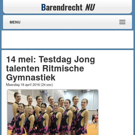
B
arendrecht
NU
MENU
14 mei: Testdag Jong
talenten Ritmische
Gymnastiek
Maandag 18 april 2016
(
24 sec
)