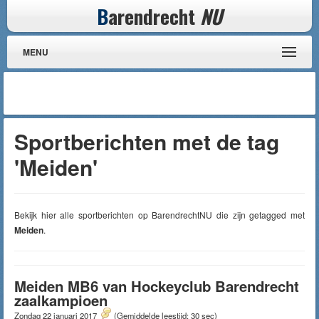
B
arendrecht
NU
MENU
Sportberichten met de tag
'Meiden'
Bekijk hier alle sportberichten op BarendrechtNU die zijn getagged met
Meiden
.
Meiden MB6 van Hockeyclub Barendrecht
zaalkampioen
Zondag 22 januari 2017
(Gemiddelde leestijd: 30 sec)