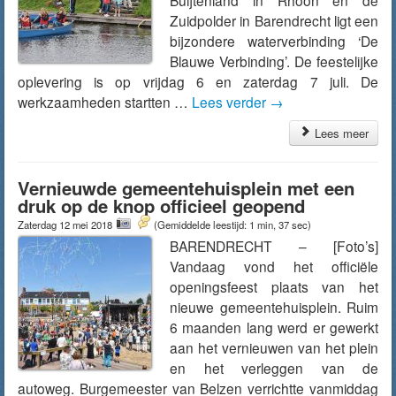
Buijtenland in Rhoon en de
Zuidpolder in Barendrecht ligt een
bijzondere waterverbinding ‘De
Blauwe Verbinding’. De feestelijke
oplevering is op vrijdag 6 en zaterdag 7 juli. De
werkzaamheden startten …
Lees verder
→
Lees meer
Vernieuwde gemeentehuisplein met een
druk op de knop officieel geopend
Zaterdag 12 mei 2018
(Gemiddelde leestijd: 1 min, 37 sec)
BARENDRECHT – [Foto’s]
Vandaag vond het officiële
openingsfeest plaats van het
nieuwe gemeentehuisplein. Ruim
6 maanden lang werd er gewerkt
aan het vernieuwen van het plein
en het verleggen van de
autoweg. Burgemeester van Belzen verrichtte vanmiddag