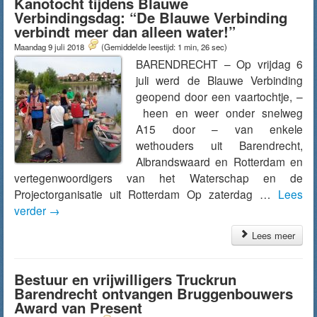
Kanotocht tijdens Blauwe
Verbindingsdag: “De Blauwe Verbinding
verbindt meer dan alleen water!”
Maandag 9 juli 2018
(Gemiddelde leestijd: 1 min, 26 sec)
BARENDRECHT – Op vrijdag 6
juli werd de Blauwe Verbinding
geopend door een vaartochtje, –
heen en weer onder snelweg
A15 door – van enkele
wethouders uit Barendrecht,
Albrandswaard en Rotterdam en
vertegenwoordigers van het Waterschap en de
Projectorganisatie uit Rotterdam Op zaterdag …
Lees
verder
→
Lees meer
Bestuur en vrijwilligers Truckrun
Barendrecht ontvangen Bruggenbouwers
Award van Present