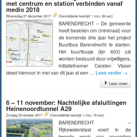
met centrum en station verbinden vanaf
medio 2018
Woensdag 27 december 2017
(Gemiddelde leestijd: 1 min, 26 sec)
BARENDRECHT – De gemeente
heeft besloten om (minimaal) voor
de komende drie jaar het project
Buurtbus Barendrecht te starten.
Het buurtbusje (lijn 603) zal
worden bestuurd door vrijwilligers,
initiatiefnemer Carsten Visser
deed hiervoor in mei van dit jaar al een …
Lees verder
→
Lees meer
6 – 11 november: Nachtelijke afsluitingen
Heinenoordtunnel A29
Zondag 29 oktober 2017
(Gemiddelde leestijd: 1 min, 19 sec)
BARENDRECHT –
Rijkswaterstaat voert in de
tweede week van november