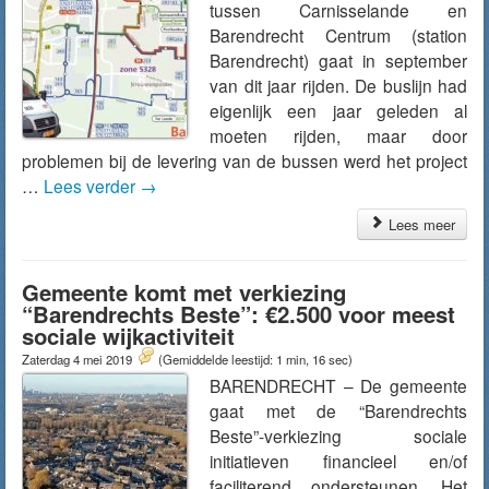
tussen Carnisselande en
Barendrecht Centrum (station
Barendrecht) gaat in september
van dit jaar rijden. De buslijn had
eigenlijk een jaar geleden al
moeten rijden, maar door
problemen bij de levering van de bussen werd het project
…
Lees verder
→
Lees meer
Gemeente komt met verkiezing
“Barendrechts Beste”: €2.500 voor meest
sociale wijkactiviteit
Zaterdag 4 mei 2019
(Gemiddelde leestijd: 1 min, 16 sec)
BARENDRECHT – De gemeente
gaat met de “Barendrechts
Beste”-verkiezing sociale
initiatieven financieel en/of
faciliterend ondersteunen. Het