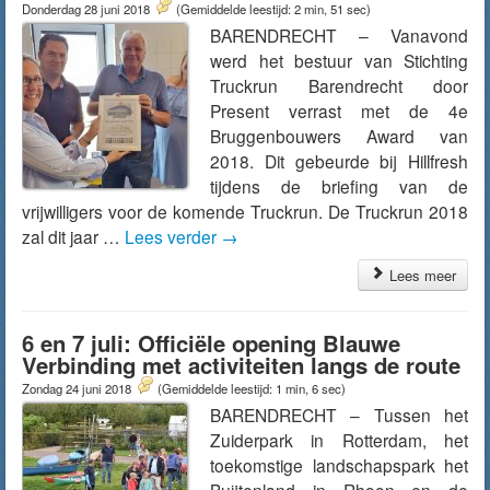
Donderdag 28 juni 2018
(Gemiddelde leestijd: 2 min, 51 sec)
BARENDRECHT – Vanavond
werd het bestuur van Stichting
Truckrun Barendrecht door
Present verrast met de 4e
Bruggenbouwers Award van
2018. Dit gebeurde bij Hillfresh
tijdens de briefing van de
vrijwilligers voor de komende Truckrun. De Truckrun 2018
zal dit jaar …
Lees verder
→
Lees meer
6 en 7 juli: Officiële opening Blauwe
Verbinding met activiteiten langs de route
Zondag 24 juni 2018
(Gemiddelde leestijd: 1 min, 6 sec)
BARENDRECHT – Tussen het
Zuiderpark in Rotterdam, het
toekomstige landschapspark het