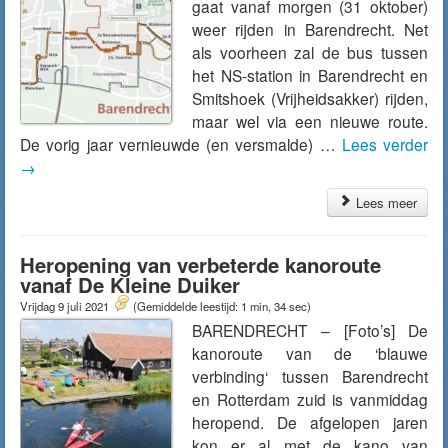
gaat vanaf morgen (31 oktober)
weer rijden in Barendrecht. Net
als voorheen zal de bus tussen
het NS-station in Barendrecht en
Smitshoek (Vrijheidsakker) rijden,
maar wel via een nieuwe route.
De vorig jaar vernieuwde (en versmalde) …
Lees verder
→
Lees meer
Heropening van verbeterde kanoroute
vanaf De Kleine Duiker
Vrijdag 9 juli 2021
(Gemiddelde leestijd: 1 min, 34 sec)
BARENDRECHT – [Foto’s] De
kanoroute van de ‘blauwe
verbinding‘ tussen Barendrecht
en Rotterdam zuid is vanmiddag
heropend. De afgelopen jaren
kon er al met de kano van