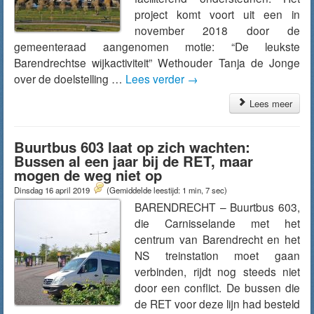
project komt voort uit een in
november 2018 door de
gemeenteraad aangenomen motie: “De leukste
Barendrechtse wijkactiviteit” Wethouder Tanja de Jonge
over de doelstelling …
Lees verder
→
Lees meer
Buurtbus 603 laat op zich wachten:
Bussen al een jaar bij de RET, maar
mogen de weg niet op
Dinsdag 16 april 2019
(Gemiddelde leestijd: 1 min, 7 sec)
BARENDRECHT – Buurtbus 603,
die Carnisselande met het
centrum van Barendrecht en het
NS treinstation moet gaan
verbinden, rijdt nog steeds niet
door een conflict. De bussen die
de RET voor deze lijn had besteld