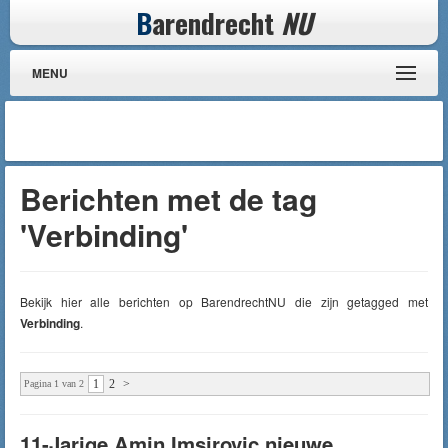
B
arendrecht
NU
MENU
Berichten met de tag
'Verbinding'
Bekijk hier alle berichten op BarendrechtNU die zijn getagged met
Verbinding
.
1
2
>
Pagina 1 van 2
11-Jarige Amin Imsirovic nieuwe