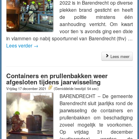
2022 is in Barendrecht op diverse
plekken brand gesticht en heeft
de politie minstens één
aanhouding verricht. Om kwart
voor tien ‘s avonds ging een dixie
in vlammen op nabij spoortunnel van Barendrecht (thv) …
Lees verder
→
Lees meer
Containers en prullenbakken weer
afgesloten tijdens jaarwisseling
Vrijdag 17 december 2021
(Gemiddelde leestijd: 54 sec)
BARENDRECHT – De gemeente
Barendrecht sluit jaarlijks rond de
jaarwisseling de containers en
prullenbakken om beschadiging
zoveel mogelijk te voorkomen.
Op vrijdag 31 december
(oudjaarsdag) worden de