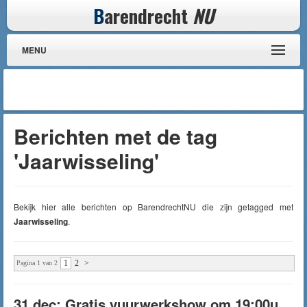
B
arendrecht
NU
MENU
Berichten met de tag
'Jaarwisseling'
Bekijk hier alle berichten op BarendrechtNU die zijn getagged met
Jaarwisseling
.
1
2
>
Pagina 1 van 2
31 dec: Gratis vuurwerkshow om 19:00u