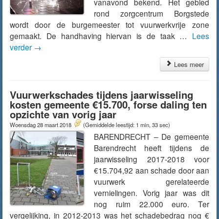
vanavond bekend. Het gebied
rond zorgcentrum Borgstede
wordt door de burgemeester tot vuurwerkvrije zone
gemaakt. De handhaving hiervan is de taak …
Lees
verder
→
Lees meer
Vuurwerkschades tijdens jaarwisseling
kosten gemeente €15.700, forse daling ten
opzichte van vorig jaar
Woensdag 28 maart 2018
(Gemiddelde leestijd: 1 min, 33 sec)
BARENDRECHT – De gemeente
Barendrecht heeft tijdens de
jaarwisseling 2017-2018 voor
€15.704,92 aan schade door aan
vuurwerk gerelateerde
vernielingen. Vorig jaar was dit
nog ruim 22.000 euro. Ter
vergelijking, in 2012-2013 was het schadebedrag nog €