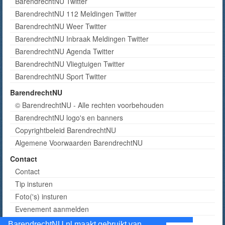
BarendrechtNU Twitter
BarendrechtNU 112 Meldingen Twitter
BarendrechtNU Weer Twitter
BarendrechtNU Inbraak Meldingen Twitter
BarendrechtNU Agenda Twitter
BarendrechtNU Vliegtuigen Twitter
BarendrechtNU Sport Twitter
BarendrechtNU
© BarendrechtNU - Alle rechten voorbehouden
BarendrechtNU logo's en banners
Copyrightbeleid BarendrechtNU
Algemene Voorwaarden BarendrechtNU
Contact
Contact
Tip insturen
Foto('s) insturen
Evenement aanmelden
Informatie aanvragen adverteren
BarendrechtNU.nl maakt gebruikt van