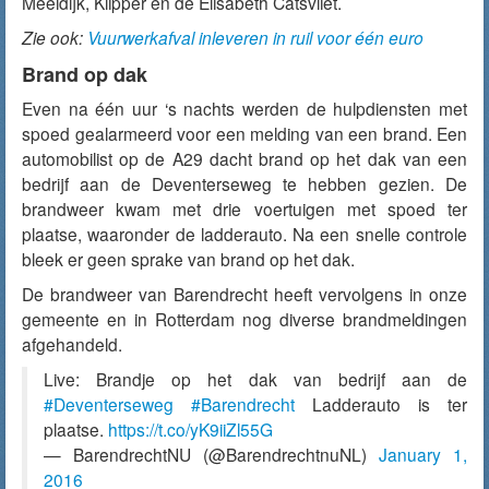
Meeldijk, Klipper en de Elisabeth Catsvliet.
Zie ook:
Vuurwerkafval inleveren in ruil voor één euro
Brand op dak
Even na één uur ‘s nachts werden de hulpdiensten met
spoed gealarmeerd voor een melding van een brand. Een
automobilist op de A29 dacht brand op het dak van een
bedrijf aan de Deventerseweg te hebben gezien. De
brandweer kwam met drie voertuigen met spoed ter
plaatse, waaronder de ladderauto. Na een snelle controle
bleek er geen sprake van brand op het dak.
De brandweer van Barendrecht heeft vervolgens in onze
gemeente en in Rotterdam nog diverse brandmeldingen
afgehandeld.
Live: Brandje op het dak van bedrijf aan de
#Deventerseweg
#Barendrecht
Ladderauto is ter
plaatse.
https://t.co/yK9iiZl55G
— BarendrechtNU (@BarendrechtnuNL)
January 1,
2016