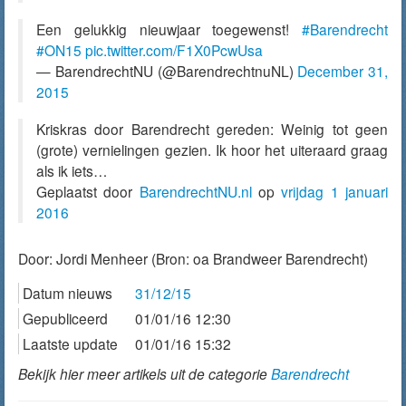
Een gelukkig nieuwjaar toegewenst!
#Barendrecht
#ON15
pic.twitter.com/F1X0PcwUsa
— BarendrechtNU (@BarendrechtnuNL)
December 31,
2015
Kriskras door Barendrecht gereden: Weinig tot geen
(grote) vernielingen gezien. Ik hoor het uiteraard graag
als ik iets…
Geplaatst door
BarendrechtNU.nl
op
vrijdag 1 januari
2016
Door:
Jordi Menheer
(Bron: oa Brandweer Barendrecht)
Datum nieuws
31/12/15
Gepubliceerd
01/01/16 12:30
Laatste update
01/01/16 15:32
Bekijk hier meer artikels uit de categorie
Barendrecht