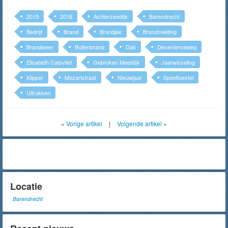
2015
2016
Achterzeedijk
Barendrecht
Bedrijf
Brand
Brandjes
Brandmelding
Brandweer
Buitenbrand
Dak
Deventerseweg
Elisabeth Catsvliet
Gebroken Meeldijk
Jaarwisseling
Klipper
Mozartstraat
Nieuwjaar
Speeltoestel
Uitrukken
«
Vorige artikel
|
Volgende artikel
»
Locatie
Barendrecht