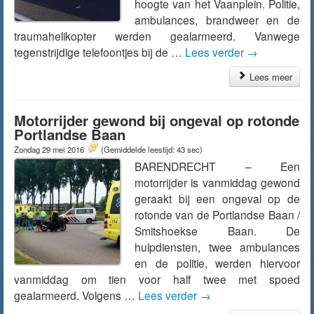
hoogte van het Vaanplein. Politie,
ambulances, brandweer en de
traumahelikopter werden gealarmeerd. Vanwege
tegenstrijdige telefoontjes bij de …
Lees verder
→
Lees meer
Motorrijder gewond bij ongeval op rotonde
Portlandse Baan
Zondag 29 mei 2016
(Gemiddelde leestijd: 43 sec)
BARENDRECHT – Een
motorrijder is vanmiddag gewond
geraakt bij een ongeval op de
rotonde van de Portlandse Baan /
Smitshoekse Baan. De
hulpdiensten, twee ambulances
en de politie, werden hiervoor
vanmiddag om tien voor half twee met spoed
gealarmeerd. Volgens …
Lees verder
→