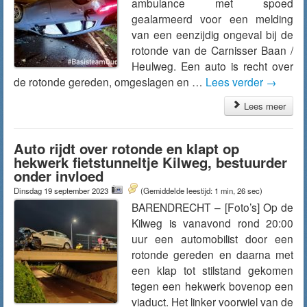
ambulance met spoed
gealarmeerd voor een melding
van een eenzijdig ongeval bij de
rotonde van de Carnisser Baan /
Heulweg. Een auto is recht over
de rotonde gereden, omgeslagen en …
Lees verder
→
Lees meer
Auto rijdt over rotonde en klapt op
hekwerk fietstunneltje Kilweg, bestuurder
onder invloed
Dinsdag 19 september 2023
(Gemiddelde leestijd: 1 min, 26 sec)
BARENDRECHT – [Foto’s] Op de
Kilweg is vanavond rond 20:00
uur een automobilist door een
rotonde gereden en daarna met
een klap tot stilstand gekomen
tegen een hekwerk bovenop een
viaduct. Het linker voorwiel van de