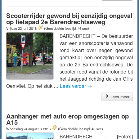
Scooterrijder gewond bij eenzijdig ongeval
op fietspad 2e Barendrechtseweg
Vrijdag 22 juni 2018
(Gemiddelde leestijd: 46 sec)
BARENDRECHT – De bestuurder
van een snorscooter is vanavond
rond kwart over negen gewond
geraakt bij een eenzijdig ongeval
op de 2e Barendrechtseweg. De
scooter reed vanaf de rotonde bij
het Jaagpad richting de Jan Gillis
Oemvliet. Op het stuk …
Lees verder
→
Lees meer
Aanhanger met auto erop omgeslagen op
A15
Woensdag 24 augustus 2016
(Gemiddelde leestijd: 43 sec)
BARENDRECHT – [Foto’s]